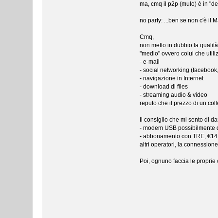
ma, cmq il p2p (mulo) è in "de
no party: ...ben se non c'è il Mar
Cmq,
non metto in dubbio la qualit
"medio" ovvero colui che utiliz
- e-mail
- social networking (facebook, t
- navigazione in Internet
- download di files
- streaming audio & video
reputo che il prezzo di un coll
Il consiglio che mi sento di d
- modem USB possibilmente di
- abbonamento con TRE, €14 pe
altri operatori, la connession
Poi, ognuno faccia le proprie 