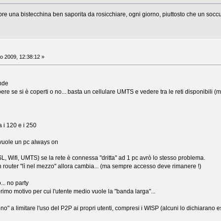
empre una bistecchina ben saporita da rosicchiare, ogni giorno, piuttosto che un s
o 2009, 12:38:12 »
nde
apere se si è coperti o no... basta un cellulare UMTS e vedere tra le reti disponibili (
a i 120 e i 250
 vuole un pc always on
L, Wifi, UMTS) se la rete è connessa "dritta" ad 1 pc avrò lo stesso problema.
n router "lì nel mezzo" allora cambia... (ma sempre accesso deve rimanere !)
.. no party
primo motivo per cui l'utente medio vuole la "banda larga"...
ono" a limitare l'uso del P2P ai propri utenti, compresi i WISP (alcuni lo dichiarano 