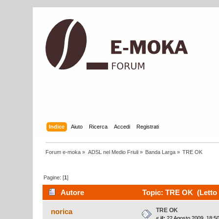
Indice
Aiuto
Ricerca
Accedi
Registrati
Forum e-moka
»
ADSL nel Medio Friuli
»
Banda Larga
»
TRE OK
Pagine: [
1
]
Autore
Topic: TRE OK (Letto 
TRE OK
norica
«
il:
22 Agosto 2009, 18:50