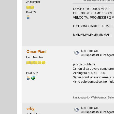
Jr. Member
COSTO: 19 EURO / MESE
Post: 77
ORE: 300 (DICIAMO 10 ORE 
VELOCITA': PROMESSI 7.2 M
E CI SONO TARIFFE DI 27 E
MMMMMMMMMMMMMAH
Re: TRE OK
Omar Piani
«
Risposta #1 il:
24 Agost
Hero Member
piccoli problemi:
1) non si sa dove e come pre
2) ping tra 500 e i 1000
Post: 552
3) per condividere internet ci
4) no voip domestico, no mulo.
katiacoppo.it - Web Agency, Siti e
Re: TRE OK
erby
«
Risposta #2 il:
24 Agost