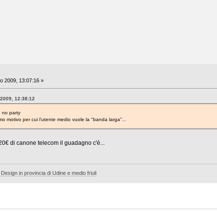
o 2009, 13:07:16 »
 2009, 12:38:12
. no party
imo motivo per cui l'utente medio vuole la "banda larga"...
i 20€ di canone telecom il guadagno c'è...
 Design in provincia di Udine e medio friuli