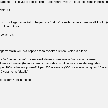
cadence".. i servizi di FileHosting (RapidShare, MegaUpload,etc.) sono in netta cresci
tini !!!!
à di un collegamento WiFi, che per sua "natura", è nettamente superiore all' UMTS 
za Internet per:
witter, etc.)
egamento in WiFi sia troppo esoso rispetto alle reali velocità offerte.
are "all'utente medio" che necessiti di una connessione "veloce" ad Internet:
 marca Huawei (hanno antenna integrata con ottima ricezione del segnale)
r 100 ore/mese oppure €19 per 300 ore/mese (300 ore son tante...quasi 10 ore al gi
e è veramente "stabile".
considerazioni in merito.