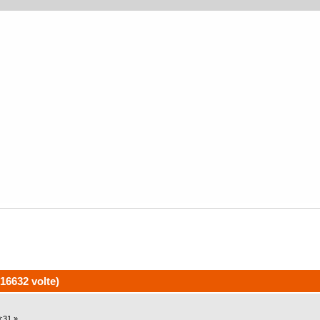
16632 volte)
:31 »