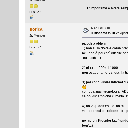
Jr. Member
......L' importante è avere s
Post: 87
Re: TRE OK
norica
«
Risposta #3 il:
24 Agost
Jr. Member
piccoli problemi:
Post: 77
1) non si sa dove e come pre
bè...non è poi così difficile s
"fattibilità"...)
2) ping tra 500 e i 1000
non esageriamo... si oscilla tr
3) per condividere internet ci
con qualsiasi tecnologia (ADS
se poi diciamo che ci metto u
4) no voip domestico, no mulo.
voip domestico: robone...è il 
no mulo: i Provider tutti "tend
ben"...)