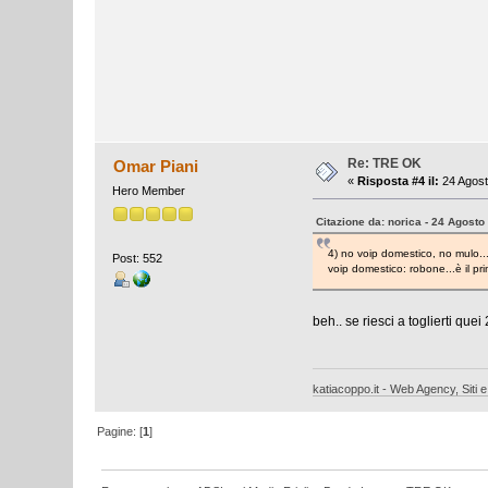
Re: TRE OK
Omar Piani
«
Risposta #4 il:
24 Agost
Hero Member
Citazione da: norica - 24 Agosto
4) no voip domestico, no mulo..
Post: 552
voip domestico: robone...è il pr
beh.. se riesci a toglierti que
katiacoppo.it - Web Agency, Siti e
Pagine: [
1
]