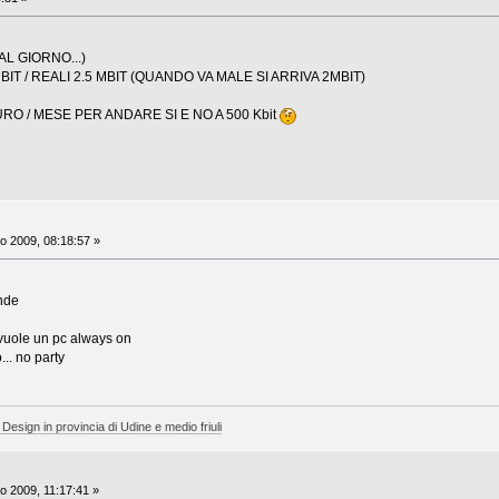
AL GIORNO...)
BIT / REALI 2.5 MBIT (QUANDO VA MALE SI ARRIVA 2MBIT)
URO / MESE PER ANDARE SI E NO A 500 Kbit
o 2009, 08:18:57 »
nde
 vuole un pc always on
.. no party
 Design in provincia di Udine e medio friuli
o 2009, 11:17:41 »