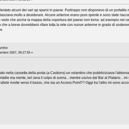
o testato alcuni dei vari ap sparsi in paese. Purtroppo non disponevo di un portatile 
 lasciava molto a desiderare. Alcune antenne erano pure spente e sono state riacc
 vedo che anche la mappa della copertura del paese non torna: ad esempio nel cerc
che a breve dovrebbero rifare tutta la rete con nuove antenne in grado di sostenere i
e.
Varmo
mbre 2007, 09:27:55 »
ato nella cassetta della posta (a Castions) un volantino che pubblicizzava l'abbon
portatile ma niente, ieri sera il colpo di scena... mentre uscivo dal Bar al Platano...
llele rivolte verso il basso, che sia un Access Point?? Oggi tra l'altro mi sono acc