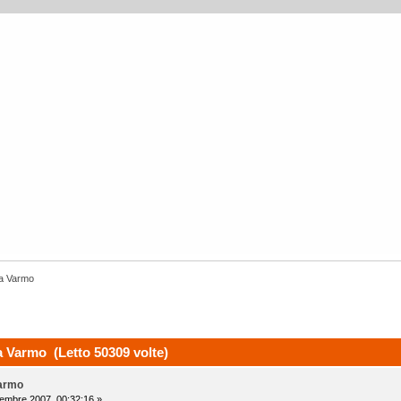
 a Varmo
 Varmo (Letto 50309 volte)
Varmo
mbre 2007, 00:32:16 »