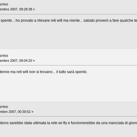
Varmo
mbre 2007, 09:28:38 »
nte... ho provato a rilevare reti wifi ma niente... sabato proverò a fare qualche te
Varmo
mbre 2007, 09:04:20 »
enne ma reti wifi non si trovano... il tutto sarà spento.
Varmo
mbre 2007, 00:30:52 »
ions sarebbe stata ultimata la rete wi-fly e funzionerebbe da una manciata di giorn