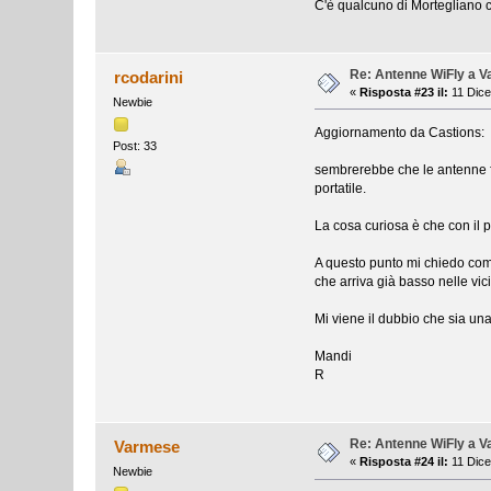
C'è qualcuno di Mortegliano c
Re: Antenne WiFly a 
rcodarini
«
Risposta #23 il:
11 Dice
Newbie
Aggiornamento da Castions:
Post: 33
sembrerebbe che le antenne fun
portatile.
La cosa curiosa è che con il 
A questo punto mi chiedo com
che arriva già basso nelle vi
Mi viene il dubbio che sia un
Mandi
R
Re: Antenne WiFly a 
Varmese
«
Risposta #24 il:
11 Dice
Newbie