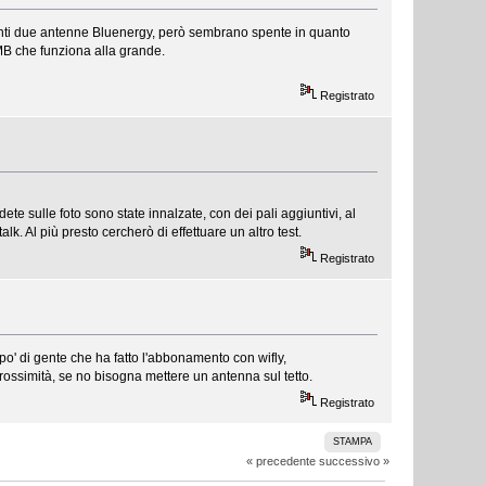
senti due antenne Bluenergy, però sembrano spente in quanto
 MB che funziona alla grande.
Registrato
te sulle foto sono state innalzate, con dei pali aggiuntivi, al
. Al più presto cercherò di effettuare un altro test.
Registrato
n po' di gente che ha fatto l'abbonamento con wifly,
ossimità, se no bisogna mettere un antenna sul tetto.
Registrato
STAMPA
« precedente
successivo »