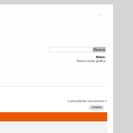
News:
Nuova veste grafica
« precedente
successivo »
STAMPA