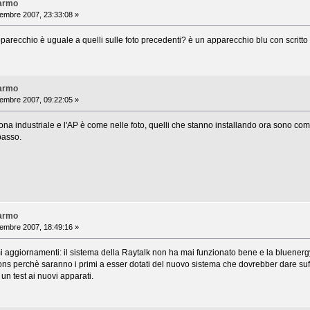
Varmo
mbre 2007, 23:33:08 »
'apparecchio è uguale a quelli sulle foto precedenti? è un apparecchio blu con scritto
Varmo
mbre 2007, 09:22:05 »
a zona industriale e l'AP è come nelle foto, quelli che stanno installando ora sono c
basso.
Varmo
mbre 2007, 18:49:16 »
mi aggiornamenti: il sistema della Raytalk non ha mai funzionato bene e la bluenergy
tions perchè saranno i primi a esser dotati del nuovo sistema che dovrebber dare suff
un test ai nuovi apparati.