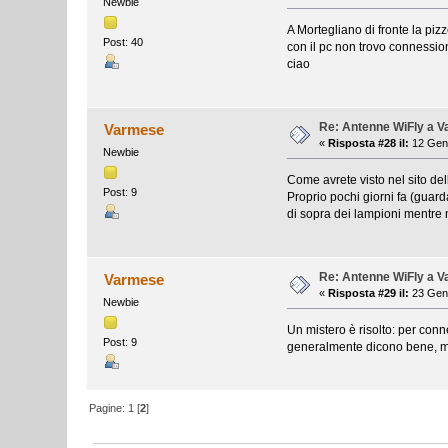
Newbie
A Mortegliano di fronte la pi
Post: 40
con il pc non trovo connessio
ciao
Re: Antenne WiFly a 
Varmese
«
Risposta #28 il:
12 Genn
Newbie
Come avrete visto nel sito del
Post: 9
Proprio pochi giorni fa (guard
di sopra dei lampioni mentre n
Re: Antenne WiFly a 
Varmese
«
Risposta #29 il:
23 Genn
Newbie
Un mistero è risolto: per conne
Post: 9
generalmente dicono bene, ma 
Pagine:
1
[
2
]