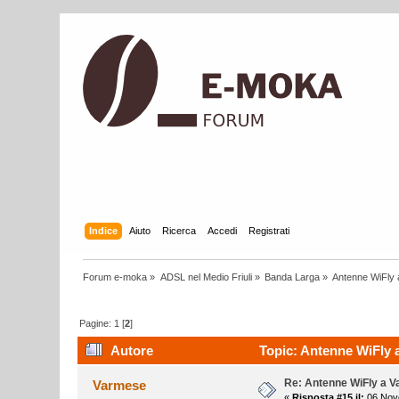
Indice
Aiuto
Ricerca
Accedi
Registrati
Forum e-moka
»
ADSL nel Medio Friuli
»
Banda Larga
»
Antenne WiFly
Pagine:
1
[
2
]
Autore
Topic: Antenne WiFly a
Re: Antenne WiFly a 
Varmese
«
Risposta #15 il:
06 Nove