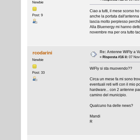
Newbie
Ciao a tutti, il mese scorso h
Post: 9
anche la portata dall'antenna
lascia molto perplesso perchè
Alla Bluenergy mi hanno detto 
novembre ma per ora tutto tac
Re: Antenne WiFly a 
rcodarini
«
Risposta #16 il:
07 Nove
Newbie
WiFly si sta muovendo??
Post: 33
Circa un mese fa mi sono trov
eventuali reti wifi con il mio 
hardware... con 2 antenne para
camino del municipio.
Qualcuno ha delle news?
Mandi
R