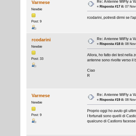
Re: Antenne WiFly a 
Varmese
«
Risposta #17 il:
07 Nove
Newbie
rcodarini, potresti dirmi se l
Post: 9
Re: Antenne WiFly a 
rcodarini
«
Risposta #18 il:
08 Nove
Newbie
Allora, ho fatto dei test nell
Post: 33
antenne sono rivolte verso il 
Ciao
R
Re: Antenne WiFly a 
Varmese
«
Risposta #19 il:
08 Nove
Newbie
Proprio oggi ho avuto gli ulti
Post: 9
I fortunati sono quelli di Cas
qualcuno di Castions facesse 