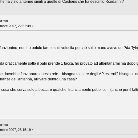
he ha visto antenne simili a quelle di Castions che ha descritto Rcodarini?
Varmo
mbre 2007, 22:52:49 »
zionino, non ho potuto fare test di velocità perché sotto mano avevo un Pda Tytn II
pda praticamente sotto il palo prende 1 tacca, ho provato ad allontanarmi ma dopo 
e dovrebbe funzionare questa rete... bisogna mettere degli AP esterni? bisogna 
cinanze dell'antenna, arrivare dentro una casa?
a cosa che serva solo a beccare qualche finanziamento pubblico... (anche per il fat
Varmo
mbre 2007, 23:15:19 »