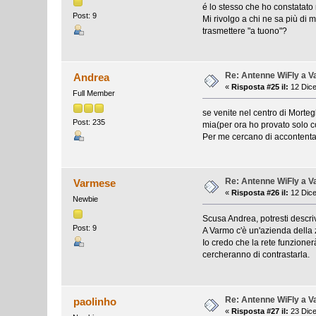
é lo stesso che ho constatato
Post: 9
Mi rivolgo a chi ne sa più di 
trasmettere "a tuono"?
Re: Antenne WiFly a 
Andrea
«
Risposta #25 il:
12 Dice
Full Member
se venite nel centro di Morte
Post: 235
mia(per ora ho provato solo con
Per me cercano di accontentare 
Re: Antenne WiFly a 
Varmese
«
Risposta #26 il:
12 Dice
Newbie
Scusa Andrea, potresti descri
Post: 9
A Varmo c'è un'azienda della z
Io credo che la rete funzione
cercheranno di contrastarla.
Re: Antenne WiFly a 
paolinho
«
Risposta #27 il:
23 Dice