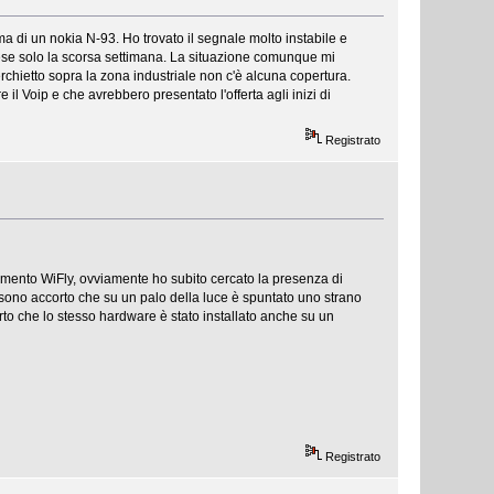
ma di un nokia N-93. Ho trovato il segnale molto instabile e
ese solo la scorsa settimana. La situazione comunque mi
hietto sopra la zona industriale non c'è alcuna copertura.
l Voip e che avrebbero presentato l'offerta agli inizi di
Registrato
amento WiFly, ovviamente ho subito cercato la presenza di
 mi sono accorto che su un palo della luce è spuntato uno strano
orto che lo stesso hardware è stato installato anche su un
Registrato