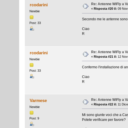
Re: Antenne WiFly a 
rcodarini
«
Risposta #20 il:
09 Nove
Newbie
Secondo me le antenne sono spe
Post: 33
Ciao
R
Re: Antenne WiFly a 
rcodarini
«
Risposta #21 il:
12 Nove
Newbie
Confermo l'installazione di ant
Post: 33
Ciao
R
Re: Antenne WiFly a 
Varmese
«
Risposta #22 il:
11 Dice
Newbie
Mi sono giunte voci che a Cast
Post: 9
Potete verificare per favore?