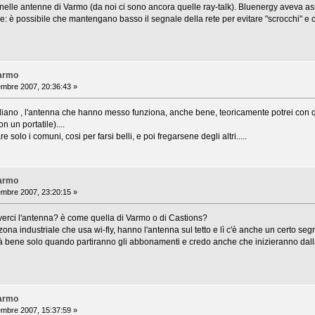
 nelle antenne di Varmo (da noi ci sono ancora quelle ray-talk). Bluenergy aveva a
me: è possibile che mantengano basso il segnale della rete per evitare "scrocchi" e c
Varmo
mbre 2007, 20:36:43 »
gliano , l'antenna che hanno messo funziona, anche bene, teoricamente potrei con 
 un portatile)....
solo i comuni, cosi per farsi belli, e poi fregarsene degli altri.....
Varmo
mbre 2007, 23:20:15 »
verci l'antenna? è come quella di Varmo o di Castions?
ona industriale che usa wi-fly, hanno l'antenna sul tetto e lì c'è anche un certo seg
rà bene solo quando partiranno gli abbonamenti e credo anche che inizieranno dall
Varmo
mbre 2007, 15:37:59 »