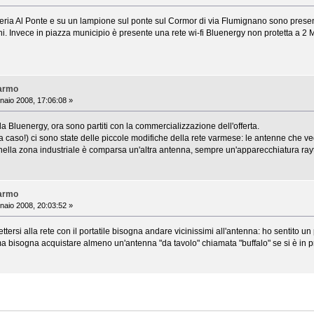
zzeria Al Ponte e su un lampione sul ponte sul Cormor di via Flumignano sono pre
ni. Invece in piazza municipio è presente una rete wi-fi Bluenergy non protetta a 2
Varmo
aio 2008, 17:06:08 »
la Bluenergy, ora sono partiti con la commercializzazione dell'offerta.
a caso!) ci sono state delle piccole modifiche della rete varmese: le antenne che vede
ella zona industriale è comparsa un'altra antenna, sempre un'apparecchiatura raytalk
Varmo
aio 2008, 20:03:52 »
ttersi alla rete con il portatile bisogna andare vicinissimi all'antenna: ho sentito u
bisogna acquistare almeno un'antenna "da tavolo" chiamata "buffalo" se si è in pr