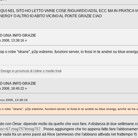
 QUI NEL SITO HO LETTO VARIE COSE RIGUARDO ADSL ECC MA IN PRATICA
ERGY O ALTRO IO ABITO VICINO AL PONTE GRAZIE CIAO
LO UNA INFO GRAZIE
 2008, 13:38:16 »
ip o robe "strane", p2p estremo, funzioni server, io fossi in te andrei su blue energy
 Design in provincia di Udine e medio friuli
LO UNA INFO GRAZIE
 2008, 18:45:22 »
arzo 2008, 13:38:16
p o robe "strane", p2p estremo, funzioni server, io fossi in te andrei su blue energy, anche se ha un
do con Omar: dipende molto da quello che vuoi fare. A distanza di due settimane c
topic=67.msg757#msg757
. Posso aggiungere che ho appena fatto fare l'abbonamento
he vada fra un anno passi ad Alice (ammesso che l'abbiano attivata nel frattempo !!)