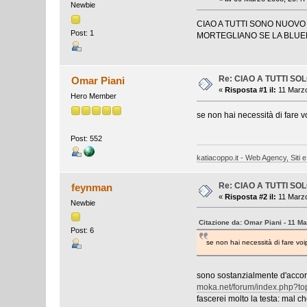
Newbie
CIAO A TUTTI SONO NUOVO
Post: 1
MORTEGLIANO SE LA BLUEN
Re: CIAO A TUTTI SO
Omar Piani
«
Risposta #1 il:
11 Marzo
Hero Member
se non hai necessità di fare vo
Post: 552
katiacoppo.it - Web Agency, Siti e
Re: CIAO A TUTTI SO
feynman
«
Risposta #2 il:
11 Marzo
Newbie
Citazione da: Omar Piani - 11 M
Post: 6
se non hai necessità di fare voi
sono sostanzialmente d'accor
moka.net/forum/index.php?
fascerei molto la testa: mal c