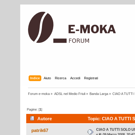
Indice
Aiuto
Ricerca
Accedi
Registrati
Forum e-moka
»
ADSL nel Medio Friuli
»
Banda Larga
»
CIAO A TUTTI
Pagine: [
1
]
Autore
Topic: CIAO A TUTTI 
CIAO A TUTTI SOLO U
patrik67
«
il:
09 Marzo 2008, 20:47