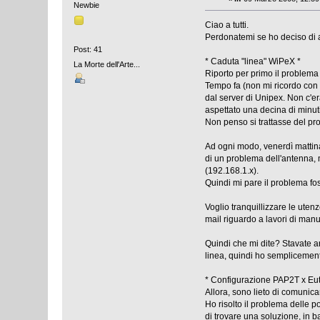
Newbie
Ciao a tutti.
Perdonatemi se ho deciso di a
Post: 41
* Caduta "linea" WiPeX *
La Morte dell'Arte...
Riporto per primo il problema
Tempo fa (non mi ricordo con 
dal server di Unipex. Non c'e
aspettato una decina di minuti,
Non penso si trattasse del pr
Ad ogni modo, venerdì mattina
di un problema dell'antenna, m
(192.168.1.x).
Quindi mi pare il problema fos
Voglio tranquillizzare le ute
mail riguardo a lavori di man
Quindi che mi dite? Stavate ar
linea, quindi ho semplicemente 
* Configurazione PAP2T x Eut
Allora, sono lieto di comunica
Ho risolto il problema delle p
di trovare una soluzione, in 