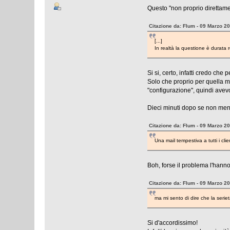
Questo "non proprio direttamen
Citazione da: Flum - 09 Marzo 2
[...]
In realtà la questione è durata 
Si si, certo, infatti credo che
Solo che proprio per quella ma
"configurazione", quindi avevo
Dieci minuti dopo se non meno
Citazione da: Flum - 09 Marzo 2
Una mail tempestiva a tutti i cl
Boh, forse il problema l'hann
Citazione da: Flum - 09 Marzo 2
ma mi sento di dire che la seriet
Si d'accordissimo!