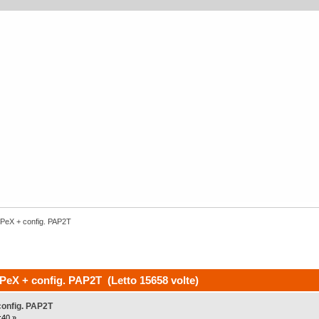
iPeX + config. PAP2T
PeX + config. PAP2T (Letto 15658 volte)
config. PAP2T
:40 »