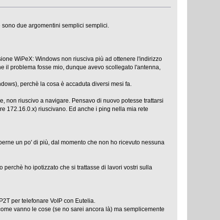
è sono due argomentini semplici semplici.
sione WiPeX: Windows non riusciva più ad ottenere l'indirizzo
he il problema fosse mio, dunque avevo scollegato l'antenna,
dows), perchè la cosa è accaduta diversi mesi fa.
e, non riuscivo a navigare. Pensavo di nuovo potesse trattarsi
re 172.16.0.x) riuscivano. Ed anche i ping nella mia rete
aperne un po' di più, dal momento che non ho ricevuto nessuna
rchè ho ipotizzato che si trattasse di lavori vostri sulla
AP2T per telefonare VoIP con Eutelia.
ire come vanno le cose (se no sarei ancora là) ma semplicemente