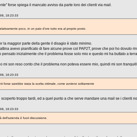
te" forse spiega il mancato avviso da parte loro dei clienti via mail.
008, 18:23:33
relativamente poco, in un paio d'ore tutto era al proprio posto.
 per la maggior parte della gente il disagio è stato minimo.
ttina avevo pianificato di fare alcune prove col PAP2T, prove che poi ho dovuto rinv
 pensato inizialmente che il problema fosse solo mio e questo mi ha buttato a terra
 mi son reso conto che il problema non poteva essere mio, quindi mi son tranquil
008, 18:23:33
ienti forse sarebbe stata la scelta ottimale, come avviene solitamente
o scoperto troppo tardi, ed a quel punto a che serve mandare una mail se i clienti
008, 18:23:33
à dell'azienda è fuori discussione.