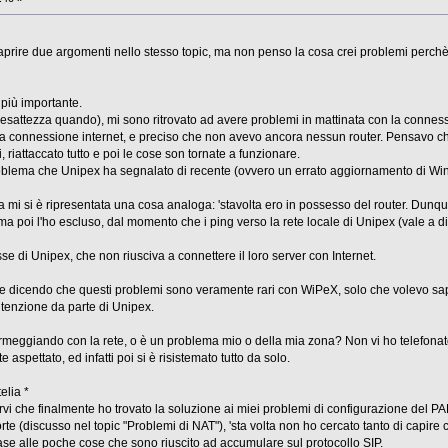
prire due argomenti nello stesso topic, ma non penso la cosa crei problemi perch
 più importante.
esattezza quando), mi sono ritrovato ad avere problemi in mattinata con la connes
ra connessione internet, e preciso che non avevo ancora nessun router. Pensavo c
 riattaccato tutto e poi le cose son tornate a funzionare.
oblema che Unipex ha segnalato di recente (ovvero un errato aggiornamento di Win
 mi si è ripresentata una cosa analoga: 'stavolta ero in possesso del router. Dunqu
a poi l'ho escluso, dal momento che i ping verso la rete locale di Unipex (vale a di
se di Unipex, che non riusciva a connettere il loro server con Internet.
nze dicendo che questi problemi sono veramente rari con WiPeX, solo che volevo s
utenzione da parte di Unipex.
meggiando con la rete, o è un problema mio o della mia zona? Non vi ho telefonato pe
aspettato, ed infatti poi si è risistemato tutto da solo.
elia *
rvi che finalmente ho trovato la soluzione ai miei problemi di configurazione del P
orte (discusso nel topic "Problemi di NAT"), 'sta volta non ho cercato tanto di cap
base alle poche cose che sono riuscito ad accumulare sul protocollo SIP.