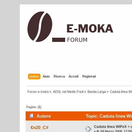
Indice
Aiuto
Ricerca
Accedi
Registrati
Forum e-moka
»
ADSL nel Medio Friuli
»
Banda Larga
»
Caduta linea W
Pagine: [
1
]
Autore
Topic: Caduta linea Wi
Caduta linea WiPeX + 
€n20_C#
«
il:
09 Marzo 2008, 12:59