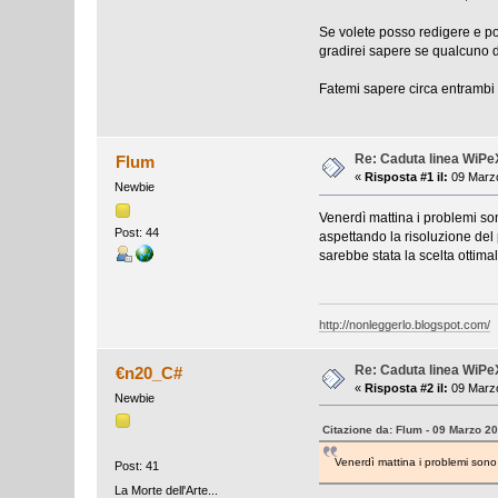
Se volete posso redigere e po
gradirei sapere se qualcuno di
Fatemi sapere circa entrambi i
Re: Caduta linea WiPe
Flum
«
Risposta #1 il:
09 Marzo
Newbie
Venerdì mattina i problemi son
Post: 44
aspettando la risoluzione del p
sarebbe stata la scelta ottima
http://nonleggerlo.blogspot.com/
Re: Caduta linea WiPe
€n20_C#
«
Risposta #2 il:
09 Marzo
Newbie
Citazione da: Flum - 09 Marzo 2
Venerdì mattina i problemi sono
Post: 41
La Morte dell'Arte...