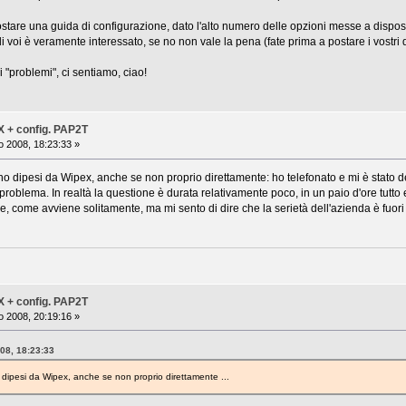
stare una guida di configurazione, dato l'alto numero delle opzioni messe a disposi
 voi è veramente interessato, se no non vale la pena (fate prima a postare i vostri 
 "problemi", ci sentiamo, ciao!
X + config. PAP2T
 2008, 18:23:33 »
o dipesi da Wipex, anche se non proprio direttamente: ho telefonato e mi è stato de
roblema. In realtà la questione è durata relativamente poco, in un paio d'ore tutto er
le, come avviene solitamente, ma mi sento di dire che la serietà dell'azienda è fuor
X + config. PAP2T
 2008, 20:19:16 »
008, 18:23:33
 dipesi da Wipex, anche se non proprio direttamente ...