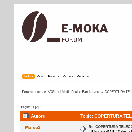
Indice
Aiuto
Ricerca
Accedi
Registrati
Forum e-moka
»
ADSL nel Medio Friuli
»
Banda Larga
»
COPERTURA TEL
Pagine:
1
[
2
]
3
Autore
Topic: COPERTURA TELE
Re: COPERTURA TELEC
Marco3
«
Risposta #15 il:
17 Marzo 2