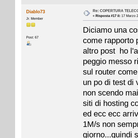
Re: COPERTURA TELEC
Diablo73
«
Risposta #17 il:
17 Marzo 2
Jr. Member
Diciamo una cosa
Post: 67
come rapporto 
altro post ho l'
peggio messo ri
sul router come
un po di test di
non scendo mai 
siti di hosting
ed ecc ecc arri
1M/s non sempre.
giorno...quindi