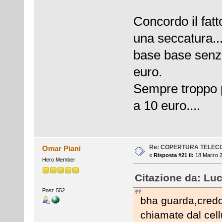
Concordo il fat
una seccatura..
base base senza
euro.
Sempre troppo p
a 10 euro....
Re: COPERTURA TELEC
Omar Piani
«
Risposta #21 il:
18 Marzo 2
Hero Member
Citazione da: Luc
Post: 552
bha guarda,credo
chiamate dal cell