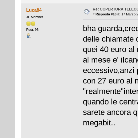
Re: COPERTURA TELEC
Luca84
«
Risposta #16 il:
17 Marzo 2
Jr. Member
bha guarda,cred
Post: 96
delle chiamate d
quei 40 euro al
al mese e' ilca
eccessivo,anzi 
con 27 euro al
"realmente"inten
quando le centr
sarete ancora qu
megabit..