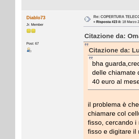
Re: COPERTURA TELEC
Diablo73
«
Risposta #23 il:
18 Marzo 2
Jr. Member
Citazione da: Oma
Post: 67
Citazione da: L
bha guarda,cred
delle chiamate d
40 euro al mes
il problema è che 
chiamare col cell
fisso, cercando i 
fisso e digitare 