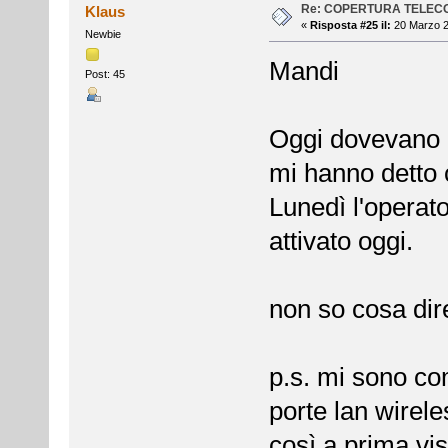
Re: COPERTURA TELEC
Klaus
«
Risposta #25 il:
20 Marzo 2
Newbie
Mandi
Post: 45
Oggi dovevano a
mi hanno detto c
Lunedì l'operat
attivato oggi.
non so cosa dire.
p.s. mi sono c
porte lan wirel
così a prima vi