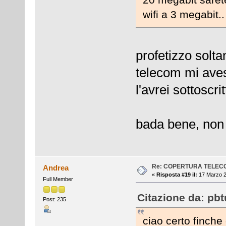
wifi a 3 megabit..
profetizzo solt
telecom mi ave
l'avrei sottoscrit
bada bene, non d
Re: COPERTURA TELEC
Andrea
«
Risposta #19 il:
17 Marzo 2
Full Member
Citazione da: pbt
Post: 235
ciao certo finche