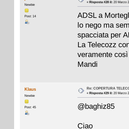
«
Risposta #28 il:
20 Marzo 2
Newbie
ADSL a Morteg
Post: 14
lo nego ma semb
spacciata per AD
La Telecozz con
veramente così 
Mandi
Re: COPERTURA TELEC
Klaus
«
Risposta #29 il:
20 Marzo 2
Newbie
@baghiz85
Post: 45
Ciao