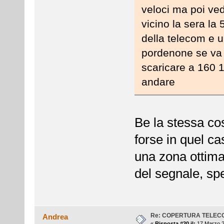
veloci ma poi ved
vicino la sera la
della telecom e 
pordenone se va b
scaricare a 160 
andare
Be la stessa co
forse in quel c
una zona ottima
del segnale, spe
Re: COPERTURA TELEC
Andrea
«
Risposta #20 il:
17 Marzo 2