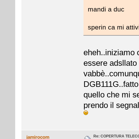
mandi a duc
sperin ca mi attivi
eheh..iniziamo c
essere adsllato
vabbè..comunque
DGB111G..fatto 
quello che mi se
prendo il segna
Re: COPERTURA TELEC
jamirocom