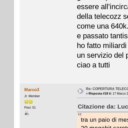
essere all'incir
della telecozz 
come una 640k.....
e passato tanti
ho fatto miliard
un servizio del 
ciao a tutti
Re: COPERTURA TELEC
Marco3
«
Risposta #18 il:
17 Marzo 2
Jr. Member
Citazione da: Luc
Post: 51
tra un paio di me
20 megabit sarete