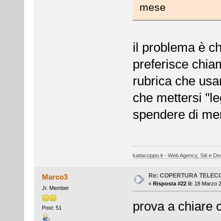
mese
il problema è ch
preferisce chia
rubrica che usar
che mettersi "leg
spendere di me
katiacoppo.it - Web Agency, Siti e Des
Re: COPERTURA TELEC
Marco3
«
Risposta #22 il:
18 Marzo 2
Jr. Member
prova a chiare co
Post: 51