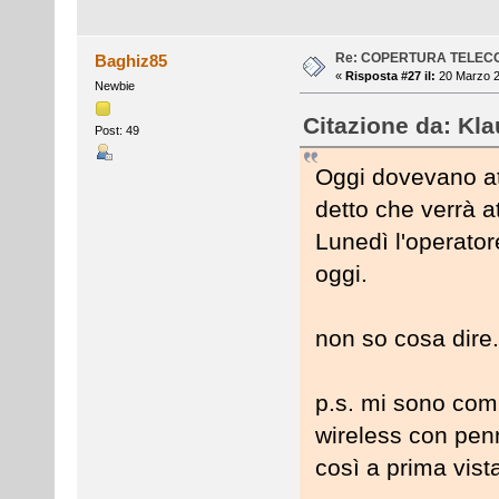
Re: COPERTURA TELEC
Baghiz85
«
Risposta #27 il:
20 Marzo 2
Newbie
Citazione da: Kla
Post: 49
Oggi dovevano at
detto che verrà at
Lunedì l'operator
oggi.
non so cosa dire...
p.s. mi sono com
wireless con pe
così a prima vis