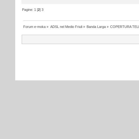
Pagine:
1
[
2
]
3
Forum e-moka
»
ADSL nel Medio Friuli
»
Banda Larga
»
COPERTURA TEL