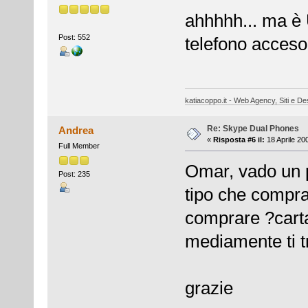
ahhhhh... ma è U
Post: 552
telefono acceso.
katiacoppo.it - Web Agency, Siti e Des
Re: Skype Dual Phones
Andrea
«
Risposta #6 il:
18 Aprile 20
Full Member
Omar, vado un p
Post: 235
tipo che compra
comprare ?carta
mediamente ti t
grazie