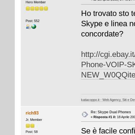
Hero Member
Ho trovato sto t
Post: 552
Skype e linea n
concordate?
http://cgi.eba
Phone-VOIP-S
NEW_W0QQite
katiacoppo.it - Web Agency, Siti e Des
Re: Skype Dual Phones
rich93
«
Risposta #1 il:
18 Aprile 20
Jr. Member
Se è facile confi
Post: 58