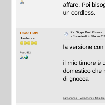
affare. Poi biso
un cordless.
Re: Skype Dual Phones
Omar Piani
«
Risposta #2 il:
18 Aprile 20
Hero Member
la versione con 2
Post: 552
il mio timore è 
domestico che m
di gnocca
katiacoppo.it - Web Agency, Siti e Des