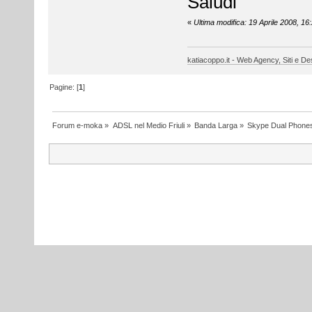
Saludi
«
Ultima modifica: 19 Aprile 2008, 1
katiacoppo.it - Web Agency, Siti e Des
Pagine: [
1
]
Forum e-moka
»
ADSL nel Medio Friuli
»
Banda Larga
»
Skype Dual Phone