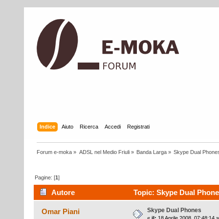
Indice
Aiuto
Ricerca
Accedi
Registrati
Forum e-moka
»
ADSL nel Medio Friuli
»
Banda Larga
»
Skype Dual Phone
Pagine: [
1
]
Autore
Topic: Skype Dual Phones
Skype Dual Phones
Omar Piani
«
il:
18 Aprile 2008, 07:48:14 »