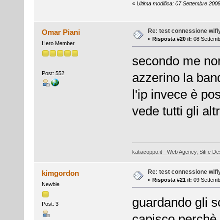
«
Ultima modifica: 07 Settembre 200
Re: test connessione wifl
Omar Piani
«
Risposta #20 il:
08 Settemb
Hero Member
secondo me non 
Post: 552
azzerino la band
l'ip invece è po
vede tutti gli alt
katiacoppo.it - Web Agency, Siti e Des
Re: test connessione wifl
kimgordon
«
Risposta #21 il:
09 Settemb
Newbie
guardando gli sc
Post: 3
capisco perchè 