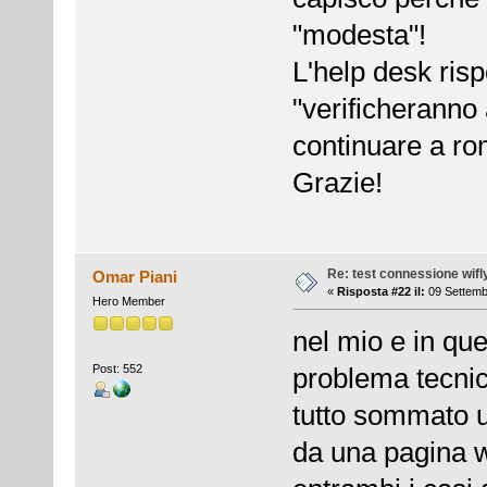
"modesta"!
L'help desk ri
"verificheranno 
continuare a ro
Grazie!
Re: test connessione wifl
Omar Piani
«
Risposta #22 il:
09 Settemb
Hero Member
nel mio e in qu
Post: 552
problema tecnic
tutto sommato u
da una pagina w