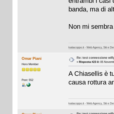
entrambi i casi
banda, ma di al
Non mi sembra c
katiacoppo.it - Web Agency, Siti e Des
Re: test connessione wifl
Omar Piani
«
Risposta #23 il:
05 Novembr
Hero Member
A Chiasellis è t
Post: 552
causa rottura a
katiacoppo.it - Web Agency, Siti e Des
Re: test connessione wifl