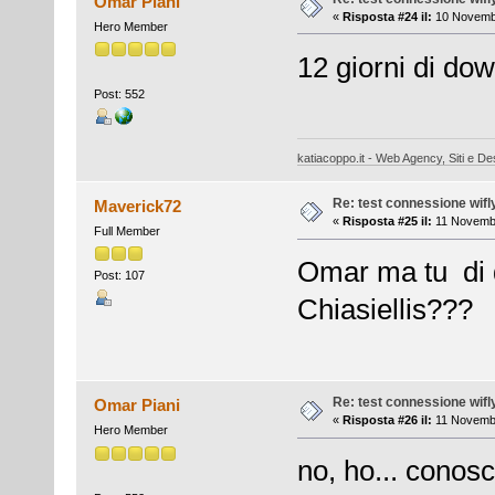
Omar Piani
«
Risposta #24 il:
10 Novembr
Hero Member
12 giorni di do
Post: 552
katiacoppo.it - Web Agency, Siti e Des
Re: test connessione wifl
Maverick72
«
Risposta #25 il:
11 Novembr
Full Member
Omar ma tu di 
Post: 107
Chiasiellis???
Re: test connessione wifl
Omar Piani
«
Risposta #26 il:
11 Novembr
Hero Member
no, ho... conos