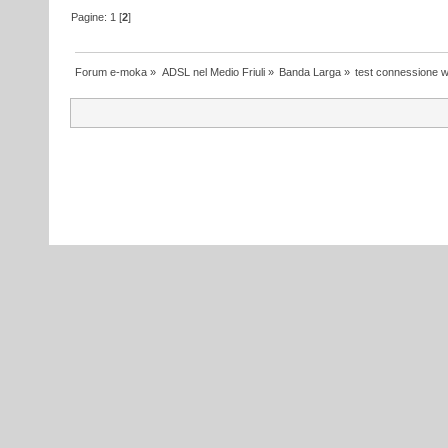
Pagine:
1
[
2
]
Forum e-moka
»
ADSL nel Medio Friuli
»
Banda Larga
»
test connessione wi