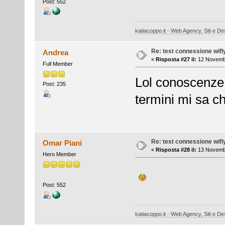
Post: 552
katiacoppo.it - Web Agency, Siti e Des
Re: test connessione wifl
Andrea
«
Risposta #27 il:
12 Novembr
Full Member
Lol conoscenze, s
Post: 235
termini mi sa c
Re: test connessione wifl
Omar Piani
«
Risposta #28 il:
13 Novembr
Hero Member
Post: 552
katiacoppo.it - Web Agency, Siti e Des