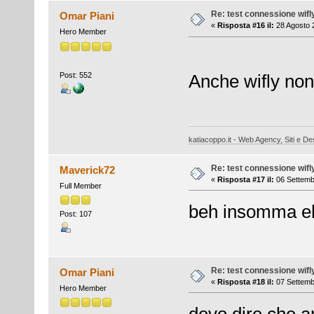
Re: test connessione wifl
Omar Piani
«
Risposta #16 il:
28 Agosto 
Hero Member
Post: 552
Anche wifly no
katiacoppo.it - Web Agency, Siti e Des
Re: test connessione wifl
Maverick72
«
Risposta #17 il:
06 Settemb
Full Member
beh insomma eh
Post: 107
Re: test connessione wifl
Omar Piani
«
Risposta #18 il:
07 Settemb
Hero Member
devo dire che a