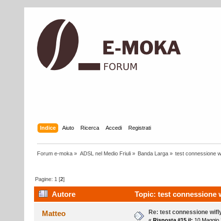
Indice
Aiuto
Ricerca
Accedi
Registrati
Forum e-moka
»
ADSL nel Medio Friuli
»
Banda Larga
»
test connessione wi
Pagine:
1
[
2
]
Autore
Topic: test connessione w
Re: test connessione wifl
Matteo
«
Risposta #15 il:
10 Maggio 