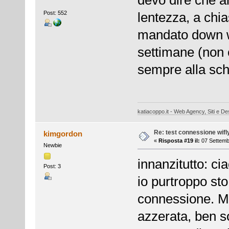
Post: 552
lentezza, a chia
mandato down wi
settimane (non 
sempre alla sch
katiacoppo.it - Web Agency, Siti e Des
Re: test connessione wifl
kimgordon
«
Risposta #19 il:
07 Settemb
Newbie
innanzitutto: cia
Post: 3
io purtroppo sto
connessione. Mo
azzerata, ben so