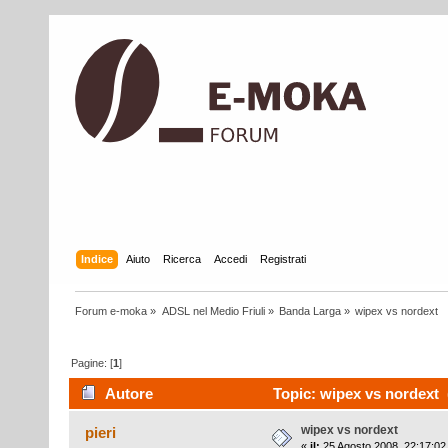
Indice
Aiuto
Ricerca
Accedi
Registrati
Forum e-moka
»
ADSL nel Medio Friuli
»
Banda Larga
»
wipex vs nordext
Pagine: [
1
]
Autore
Topic: wipex vs nordext (
wipex vs nordext
pieri
«
il:
25 Agosto 2008, 22:17:02