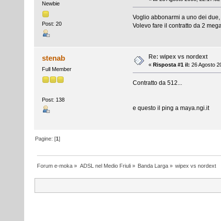
Newbie
Voglio abbonarmi a uno dei due,
Post: 20
Volevo fare il contratto da 2 meg
Re: wipex vs nordext
stenab
«
Risposta #1 il:
26 Agosto 20
Full Member
Contratto da 512...
Post: 138
e questo il ping a maya.ngi.it
Pagine: [
1
]
Forum e-moka
»
ADSL nel Medio Friuli
»
Banda Larga
»
wipex vs nordext