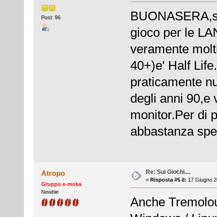
BUONASERA,se p
Post: 96
gioco per le LAN
veramente molti
40+)e' Half Life
praticamente nu
degli anni 90,e 
monitor.Per di p
abbastanza spes
Re: Sui Giochi....
Atropo
«
Risposta #5 il:
17 Giugno 2
Gruppo e-moka
Newbie
Anche Tremolous