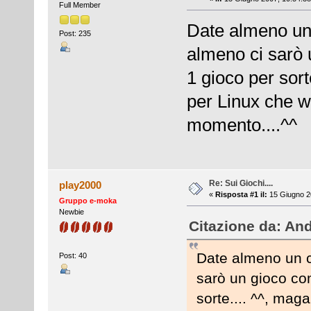
Full Member
Date almeno un 
Post: 235
almeno ci sarò 
1 gioco per sort
per Linux che wi
momento....^^
Re: Sui Giochi....
play2000
«
Risposta #1 il:
15 Giugno 20
Gruppo e-moka
Newbie
Citazione da: And
Date almeno un co
Post: 40
sarò un gioco co
sorte.... ^^, maga