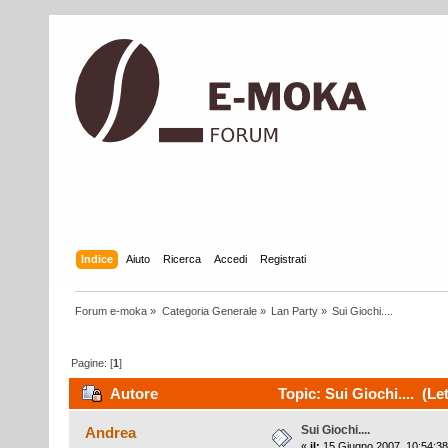
Indice
Aiuto
Ricerca
Accedi
Registrati
Forum e-moka
»
Categoria Generale
»
Lan Party
»
Sui Giochi....
Pagine: [
1
]
Autore
Topic: Sui Giochi.... (Le
Sui Giochi....
Andrea
«
il:
15 Giugno 2007, 10:54:38