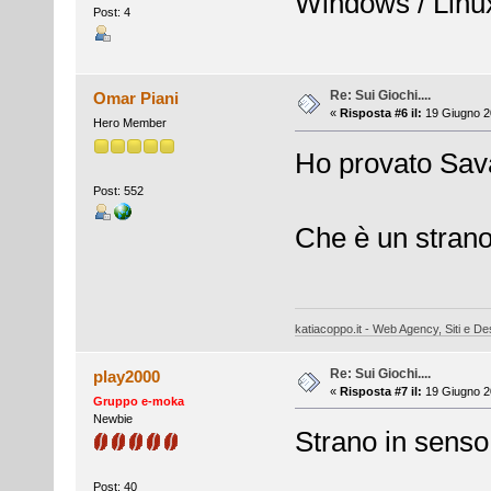
Windows / Linu
Post: 4
Re: Sui Giochi....
Omar Piani
«
Risposta #6 il:
19 Giugno 2
Hero Member
Ho provato Sava
Post: 552
Che è un strano
katiacoppo.it - Web Agency, Siti e Des
Re: Sui Giochi....
play2000
«
Risposta #7 il:
19 Giugno 2
Gruppo e-moka
Newbie
Strano in senso
Post: 40