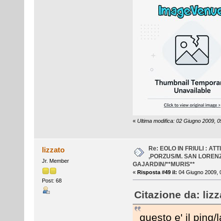
«
Ultima modifica: 02 Giugno 2009, 09
Re: EOLO IN FRIULI : AT
lizzato
,PORZUS/M. SAN LOREN
Jr. Member
GAJARDIN/**MURIS**
«
Risposta #49 il:
04 Giugno 2009, 
Post: 68
Citazione da: lizz
questo e' il ping