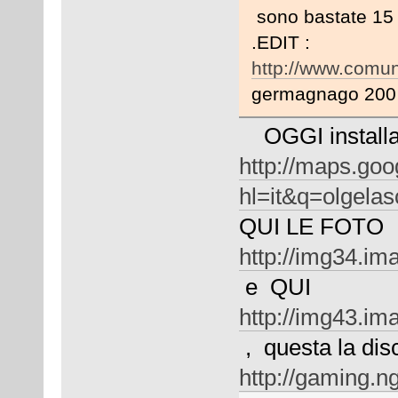
sono bastate 15 r
.EDIT :
http://www.comu
germagnago 200 a
OGGI installa
http://maps.goo
hl=it&q=olgel
QUI LE FOTO
http://img34.i
e QUI
http://img43.i
, questa la dis
http://gaming.n