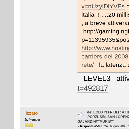
v=nUzylDlYVEs
d
italia !! ....20 m
, a breve attiver
http://gaming.ng
p=11395935&post
http://www.hostin
carriers-del-2008
rete/
la latenza 
LEVEL3 atti
t=492817
Re: EOLO IN FRIULI : AT
lizzato
,PORZUS/M. SAN LOREN
Jr. Member
GAJARDIN/**MURIS**
«
Risposta #50 il:
24 Giugno 2009, 