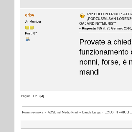
Re: EOLO IN FRIULI : ATT
erby
,PORZUS/M. SAN LORENZ
Jr. Member
GAJARDIN/**MURIS**
«
Risposta #55 il:
23 Gennaio 2010,
Post: 87
Provate a chiede
funzionamento 
nonni, forse, è 
mandi
Pagine:
1
2
3
[
4
]
Forum e-moka
»
ADSL nel Medio Friuli
»
Banda Larga
»
EOLO IN FRIULI 