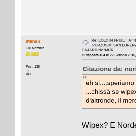
Re: EOLO IN FRIULI : AT
stenab
,PORZUS/M. SAN LOREN
Full Member
GAJARDIN/**MUR
«
Risposta #54 il:
22 Gennaio 2010,
Post: 138
Citazione da: nor
eh si....speriamo 
...chissà se wipex
d'altronde, il mer
Wipex? E Norde