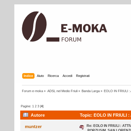
Indice
Aiuto
Ricerca
Accedi
Registrati
Forum e-moka
»
ADSL nel Medio Friuli
»
Banda Larga
»
EOLO IN FRIULI 
Pagine:
1
2
3
[
4
]
Autore
Topic: EOLO IN FRIULI
GAJARDIN/**MURIS** (Letto 109954 volte)
Re: EOLO IN FRIULI : ATT
muntzer
,PORZUS/M. SAN LORENZ