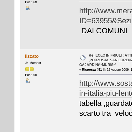
Post: 68
http://www.mera
ID=63955&Sezi
DAI COMUNI
Re: EOLO IN FRIULI : AT
lizzato
,PORZUS/M. SAN LOREN
Jr. Member
GAJARDIN/**MURIS**
«
Risposta #51 il:
22 Agosto 2009, 1
Post: 68
http://www.sosta
in-italia-piu-le
tabella ,guardat
scarto tra veloco