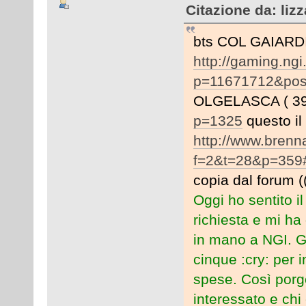
Citazione da: liz
bts COL GAIARDI
http://gaming.ngi
p=11671712&pos
OLGELASCA ( 395 
p=1325
questo il 
http://www.bren
f=2&t=28&p=359
copia dal forum 
Oggi ho sentito 
richiesta e mi ha
in mano a NGI. G
cinque :cry: per in
spese. Così porgo 
interessato e chi