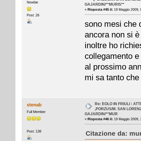
Newbie
GAJARDIN/**MURIS**
«
Risposta #45 il:
19 Maggio 2009, 
Post: 26
sono mesi che qu
ancora non si è v
inoltre ho richi
collegamento e 
al prossimo ann
mi sa tanto che 
Re: EOLO IN FRIULI : AT
stenab
,PORZUS/M. SAN LOREN
Full Member
GAJARDIN/**MUR
«
Risposta #46 il:
19 Maggio 2009, 1
Post: 138
Citazione da: mu