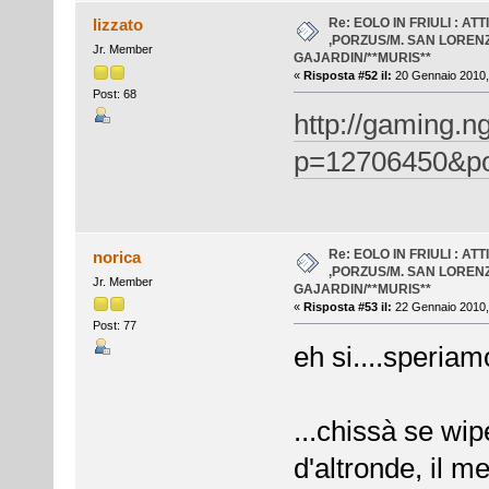
Re: EOLO IN FRIULI : AT
lizzato
,PORZUS/M. SAN LOREN
Jr. Member
GAJARDIN/**MURIS**
«
Risposta #52 il:
20 Gennaio 2010,
Post: 68
http://gaming.n
p=12706450&po
Re: EOLO IN FRIULI : AT
norica
,PORZUS/M. SAN LOREN
Jr. Member
GAJARDIN/**MURIS**
«
Risposta #53 il:
22 Gennaio 2010,
Post: 77
eh si....speriamo
...chissà se wip
d'altronde, il m