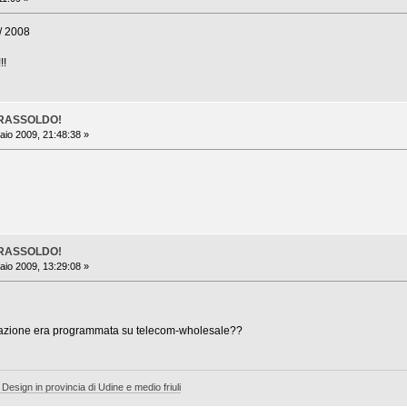
 / 2008
!!
TRASSOLDO!
io 2009, 21:48:38 »
TRASSOLDO!
io 2009, 13:29:08 »
ttivazione era programmata su telecom-wholesale??
 Design in provincia di Udine e medio friuli