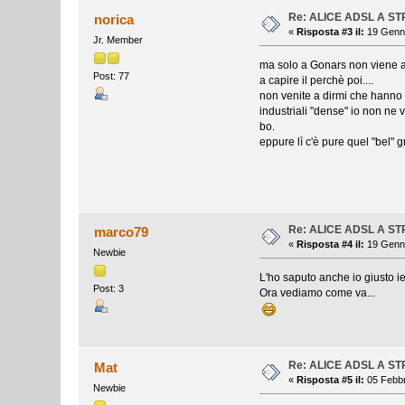
Re: ALICE ADSL A S
norica
«
Risposta #3 il:
19 Genna
Jr. Member
ma solo a Gonars non viene at
Post: 77
a capire il perchè poi....
non venite a dirmi che hanno 
industriali "dense" io non ne 
bo.
eppure lì c'è pure quel "bel" g
Re: ALICE ADSL A S
marco79
«
Risposta #4 il:
19 Genna
Newbie
L'ho saputo anche io giusto ie
Post: 3
Ora vediamo come va...
Re: ALICE ADSL A S
Mat
«
Risposta #5 il:
05 Febbr
Newbie