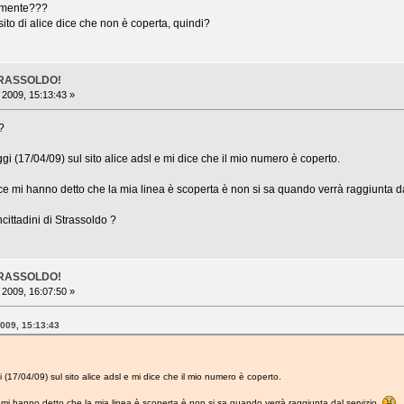
ramente???
 sito di alice dice che non è coperta, quindi?
TRASSOLDO!
 2009, 15:13:43 »
?
ggi (17/04/09) sul sito alice adsl e mi dice che il mio numero è coperto.
ce mi hanno detto che la mia linea è scoperta è non si sa quando verrà raggiunta da
ncittadini di Strassoldo ?
TRASSOLDO!
 2009, 16:07:50 »
2009, 15:13:43
i (17/04/09) sul sito alice adsl e mi dice che il mio numero è coperto.
 mi hanno detto che la mia linea è scoperta è non si sa quando verrà raggiunta dal servizio.