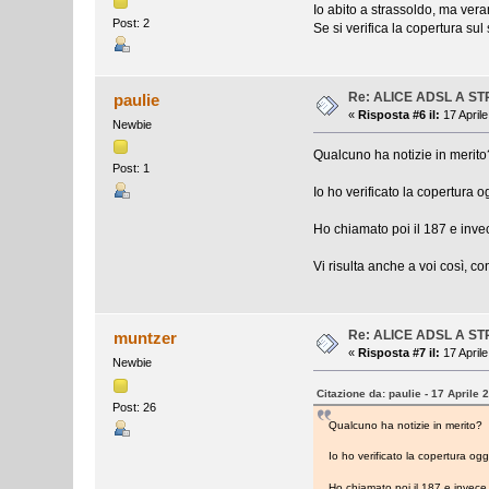
Io abito a strassoldo, ma ve
Post: 2
Se si verifica la copertura sul
Re: ALICE ADSL A S
paulie
«
Risposta #6 il:
17 Aprile
Newbie
Qualcuno ha notizie in merito
Post: 1
Io ho verificato la copertura o
Ho chiamato poi il 187 e inve
Vi risulta anche a voi così, co
Re: ALICE ADSL A S
muntzer
«
Risposta #7 il:
17 Aprile
Newbie
Citazione da: paulie - 17 Aprile 
Post: 26
Qualcuno ha notizie in merito?
Io ho verificato la copertura ogg
Ho chiamato poi il 187 e invece