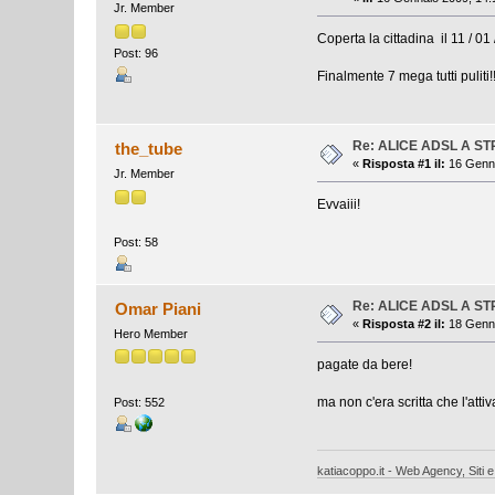
Jr. Member
Coperta la cittadina il 11 / 01
Post: 96
Finalmente 7 mega tutti puliti!!
Re: ALICE ADSL A S
the_tube
«
Risposta #1 il:
16 Genna
Jr. Member
Evvaiii!
Post: 58
Re: ALICE ADSL A S
Omar Piani
«
Risposta #2 il:
18 Genna
Hero Member
pagate da bere!
ma non c'era scritta che l'a
Post: 552
katiacoppo.it - Web Agency, Siti e