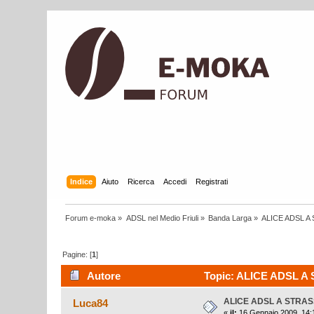
Indice
Aiuto
Ricerca
Accedi
Registrati
Forum e-moka
»
ADSL nel Medio Friuli
»
Banda Larga
»
ALICE ADSL 
Pagine: [
1
]
Autore
Topic: ALICE ADSL A 
ALICE ADSL A STRA
Luca84
«
il:
16 Gennaio 2009, 14: