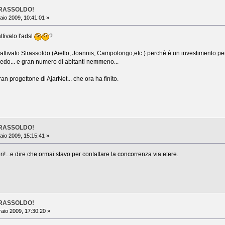
TRASSOLDO!
io 2009, 10:41:01 »
tivato l'adsl
?
attivato Strassoldo (Aiello, Joannis, Campolongo,etc.) perchè è un investimento per
vedo... e gran numero di abitanti nemmeno...
ran progettone di AjarNet... che ora ha finito.
TRASSOLDO!
io 2009, 15:15:41 »
ri!...e dire che ormai stavo per contattare la concorrenza via etere.
TRASSOLDO!
aio 2009, 17:30:20 »