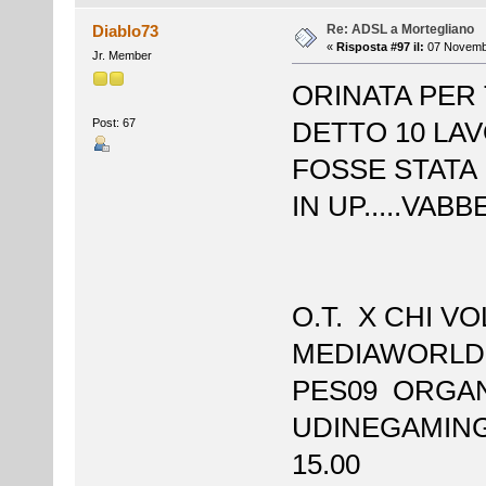
Re: ADSL a Mortegliano
Diablo73
«
Risposta #97 il:
07 Novembr
Jr. Member
ORINATA PER 
Post: 67
DETTO 10 LAV
FOSSE STATA 
IN UP.....VA
O.T. X CHI V
MEDIAWORLD 
PES09 ORGAN
UDINEGAMING
15.00