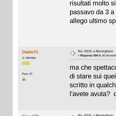
risultati molto 
passavo da 3 a 
allego ultimo sp
Re: ADSL a Mortegliano
Diablo73
«
Risposta #94 il:
06 Novembr
Jr. Member
ma che spettac
Post: 67
di stare sui que
scritto in qualc
l'avete avuta? 
Re: ADSL a Mortegliano