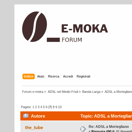
Indice
Aiuto
Ricerca
Accedi
Registrati
Forum e-moka
»
ADSL nel Medio Friuli
»
Banda Larga
»
ADSL a Morteglian
Pagine:
1
2
3
4
5
6
[
7
]
8
9
10
Autore
Topic: ADSL a Morteglian
Re: ADSL a Mortegliano
the_tube
«
Risposta #90 il:
01 Novembr