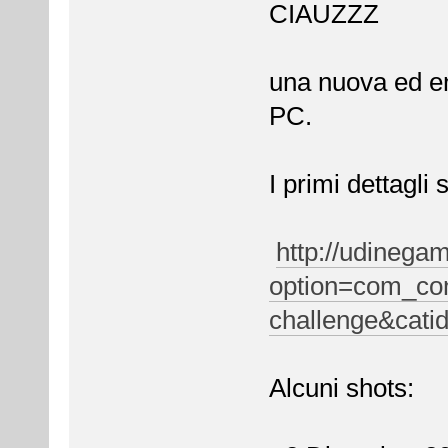
CIAUZZZ
una nuova ed en
PC.
I primi dettagli
http://udinega
option=com_con
challenge&cati
Alcuni shots: