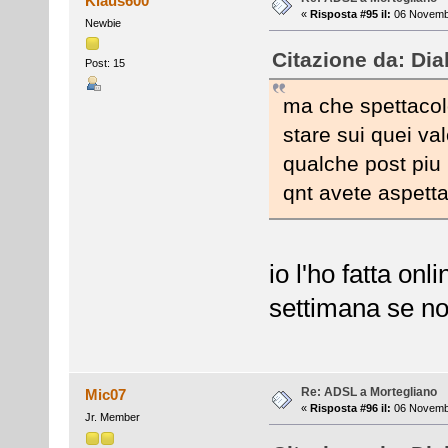
Klaus600
«
Risposta #95 il:
06 Novembr
Newbie
Citazione da: Di
Post: 15
ma che spettacol
stare sui quei val
qualche post piu 
qnt avete aspett
io l'ho fatta on
settimana se no
Re: ADSL a Mortegliano
Mic07
«
Risposta #96 il:
06 Novembr
Jr. Member