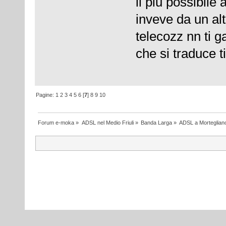
il piu possibile
inveve da un alt
telecozz nn ti g
che si traduce ti
Pagine:
1
2
3
4
5
6
[
7
]
8
9
10
Forum e-moka
»
ADSL nel Medio Friuli
»
Banda Larga
»
ADSL a Morteglian