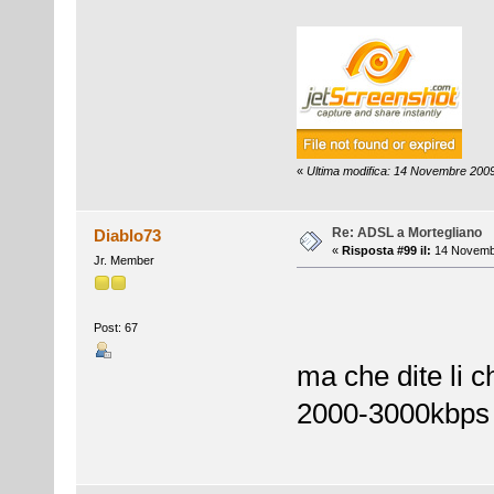
«
Ultima modifica: 14 Novembre 2009
Re: ADSL a Mortegliano
Diablo73
«
Risposta #99 il:
14 Novembr
Jr. Member
Post: 67
ma che dite li 
2000-3000kbps ri