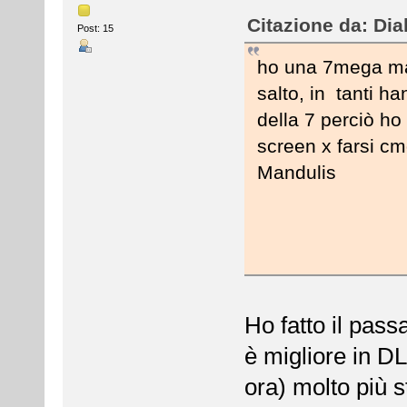
Citazione da: Di
Post: 15
ho una 7mega ma v
salto, in tanti h
della 7 perciò ho
screen x farsi cmq
Mandulis
Ho fatto il pas
è migliore in D
ora) molto più 