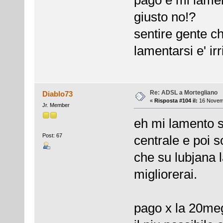
giusto no!?
sentire gente ch
lamentarsi e' irr
Re: ADSL a Mortegliano
Diablo73
«
Risposta #104 il:
16 Novemb
Jr. Member
eh mi lamento si
Post: 67
centrale e poi s
che su lubjana 
migliorerai.
pago x la 20meg