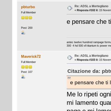
Re: ADSL a Mortegliano
pbturbo
«
Risposta #102 il:
15 Novemb
Full Member
e pensare che t
Post: 200
antec twelve hundred rampage formul
300 4 hd 500 xfi titanium lc power m
Re: ADSL a Mortegliano
Maverick72
«
Risposta #103 il:
15 Novemb
Full Member
Citazione da: pb
Post: 107
e pensare che ti
Me lo ripeti ogni
mi lamento quand
pago e mi lamen