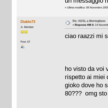
un messaggio n
«
Ultima modifica: 08 Novembre 2009
Re: ADSL a Mortegliano
Diablo73
«
Risposta #98 il:
14 Novembr
Jr. Member
ciao raazzi mi 
Post: 67
ho visto da voi v
rispetto ai miei
gioko dove ho 
80??? omg sto