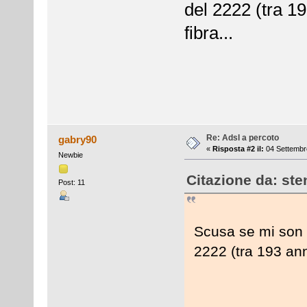
del 2222 (tra 19
fibra...
Re: Adsl a percoto
gabry90
«
Risposta #2 il:
04 Settembre
Newbie
Citazione da: ste
Post: 11
Scusa se mi son 
2222 (tra 193 anni