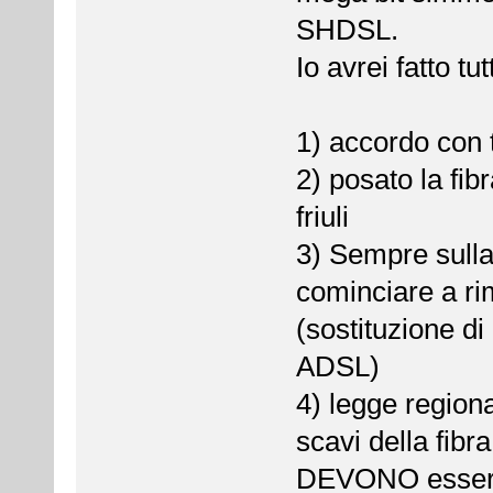
SHDSL.
Io avrei fatto tu
1) accordo con 
2) posato la fib
friuli
3) Sempre sulla
cominciare a ri
(sostituzione d
ADSL)
4) legge regiona
scavi della fibra
DEVONO essere a