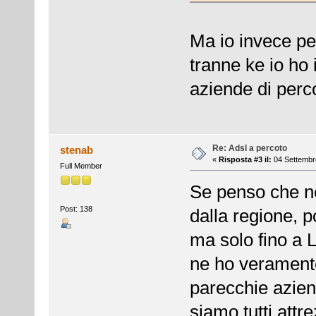
Ma io invece pens
tranne ke io ho 
aziende di perco
Re: Adsl a percoto
stenab
«
Risposta #3 il:
04 Settembre
Full Member
Se penso che ne
Post: 138
dalla regione, po
ma solo fino a 
ne ho veramente
parecchie azien
siamo tutti attr