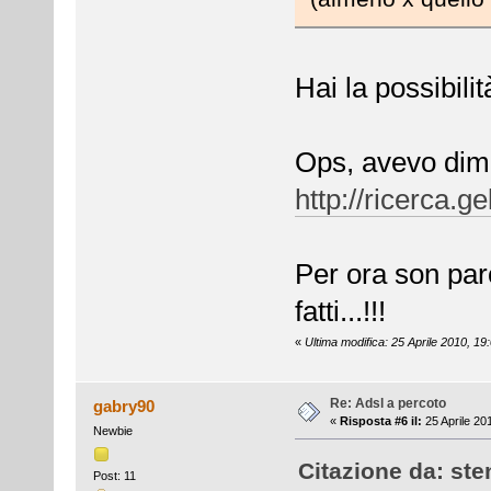
Hai la possibilit
Ops, avevo dimen
http://ricerca
Per ora son par
fatti...!!!
«
Ultima modifica: 25 Aprile 2010, 19
Re: Adsl a percoto
gabry90
«
Risposta #6 il:
25 Aprile 20
Newbie
Citazione da: ste
Post: 11