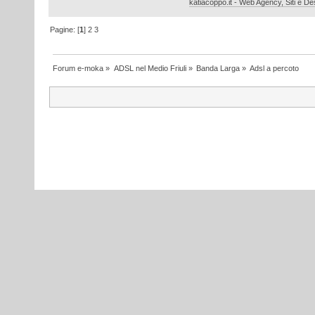
katiacoppo.it - Web Agency, Siti e Des
Pagine: [
1
]
2
3
Forum e-moka
»
ADSL nel Medio Friuli
»
Banda Larga
»
Adsl a percoto