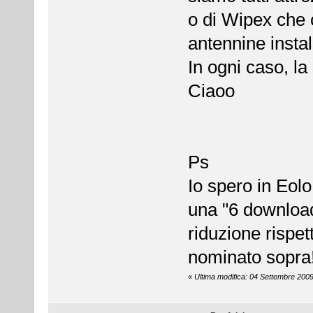
o di Wipex che 
antennine instal
In ogni caso, la
Ciaoo
Ps
Io spero in Eol
una "6 download
riduzione rispet
nominato sopra
«
Ultima modifica: 04 Settembre 2009