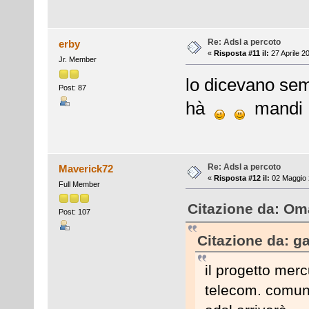
Re: Adsl a percoto
erby
«
Risposta #11 il:
27 Aprile 2
Jr. Member
lo dicevano sem
Post: 87
hà
mandi
Re: Adsl a percoto
Maverick72
«
Risposta #12 il:
02 Maggio 
Full Member
Citazione da: Oma
Post: 107
Citazione da: ga
il progetto merc
telecom. comunqu