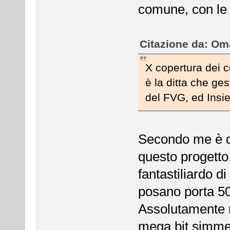
comune, con le 
Citazione da: Oma
X copertura dei c
è la ditta che ge
del FVG, ed Insie
Secondo me è qu
questo progetto
fantastiliardo d
posano porta 50
Assolutamente n
mega bit simmet