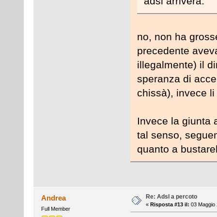
adsl arriverà.
no, non ha grosse
precedente aveva
illegalmente) il di
speranza di accel
chissà), invece li
Invece la giunta 
tal senso, seguen
quanto a bustarel
Re: Adsl a percoto
Andrea
«
Risposta #13 il:
03 Maggio 
Full Member