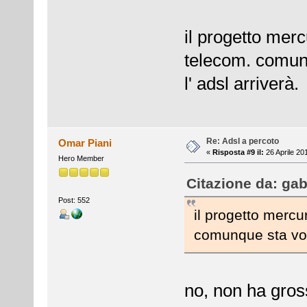
il progetto merc
telecom. comunq
l' adsl arriverà.
Re: Adsl a percoto
Omar Piani
«
Risposta #9 il:
26 Aprile 20
Hero Member
Citazione da: gab
Post: 552
il progetto mercu
comunque sta volt
no, non ha gros