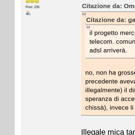
Citazione da: Oma
Post: 235
Citazione da: ga
il progetto merc
telecom. comunqu
adsl arriverà.
no, non ha grosse
precedente aveva
illegalmente) il di
speranza di accel
chissà), invece li
Illegale mica ta