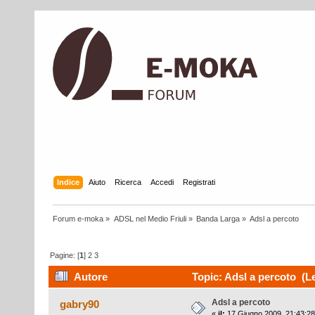
Indice
Aiuto
Ricerca
Accedi
Registrati
Forum e-moka
»
ADSL nel Medio Friuli
»
Banda Larga
»
Adsl a percoto
Pagine: [
1
]
2
3
Autore
Topic: Adsl a percoto (Le
Adsl a percoto
gabry90
«
il:
17 Giugno 2009, 21:43:28