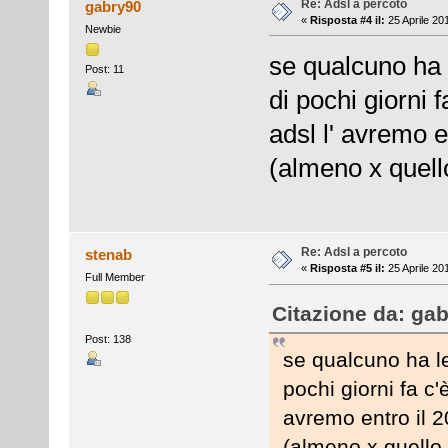
Re: Adsl a percoto
gabry90
«
Risposta #4 il:
25 Aprile 20
Newbie
se qualcuno ha 
Post: 11
di pochi giorni 
adsl l' avremo e
(almeno x quello
Re: Adsl a percoto
stenab
«
Risposta #5 il:
25 Aprile 20
Full Member
Citazione da: gab
Post: 138
se qualcuno ha le
pochi giorni fa c'
avremo entro il 
(almeno x quello 