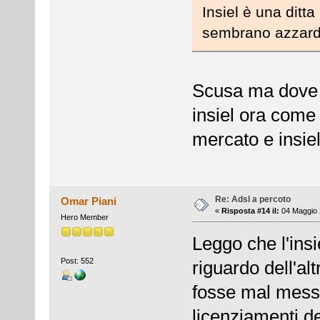
Insiel è una ditta
sembrano azzard
Scusa ma dove ha
insiel ora come 
mercato e insiel
Re: Adsl a percoto
Omar Piani
«
Risposta #14 il:
04 Maggio 
Hero Member
Leggo che l'ins
Post: 552
riguardo dell'al
fosse mal messa.
licenziamenti d