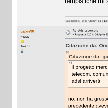
tempistiche mi
katiacoppo.it - Web Agency, Siti e Des
Re: Adsl a percoto
gabry90
«
Risposta #10 il:
26 Aprile 2
Newbie
Citazione da: Oma
Post: 11
Citazione da: ga
il progetto merc
telecom. comunqu
adsl arriverà.
no, non ha grosse
precedente aveva