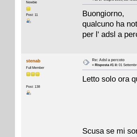
Newbie
Buongiorno,
Post: 11
qualcuno ha notiz
per l' adsl a pe
Re: Adsl a percoto
stenab
«
Risposta #1 il:
01 Settembre
Full Member
Letto solo ora q
Post: 138
Scusa se mi so