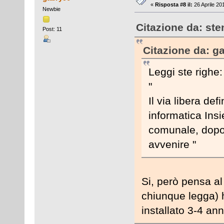
«
Risposta #8 il:
26 Aprile 20
Newbie
Citazione da: ste
Post: 11
Citazione da: ga
Leggi ste righe:
"
Il via libera de
informatica Insi
comunale, dopo 
avvenire "
Si, però pensa al
chiunque legga) 
installato 3-4 an