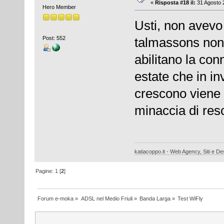
«
Risposta #18 il:
31 Agosto 2
Hero Member
Usti, non avevo
Post: 552
talmassons non 
abilitano la con
estate che in in
crescono viene 
minaccia di resc
katiacoppo.it - Web Agency, Siti e Des
Pagine:
1
[
2
]
Forum e-moka
»
ADSL nel Medio Friuli
»
Banda Larga
»
Test WiFly