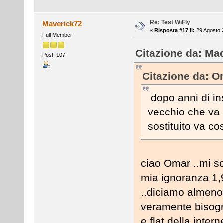
Re: Test WiFly
Maverick72
«
Risposta #17 il:
29 Agosto 2
Full Member
Citazione da: Ma
Post: 107
Citazione da: Om
dopo anni di ins
vecchio che va 
sostituito va co
ciao Omar ..mi so
mia ignoranza 1,
..diciamo almeno
veramente bisogn
e flat della inte