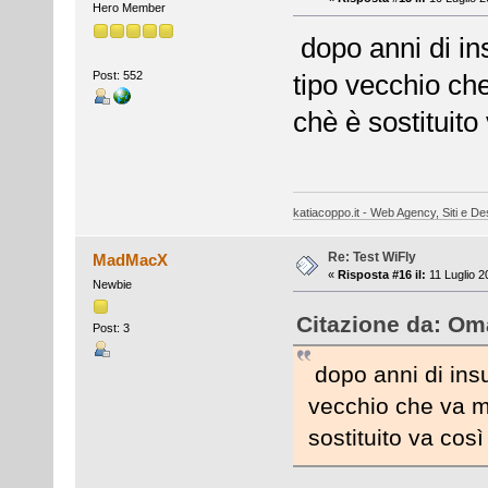
Hero Member
dopo anni di ins
Post: 552
tipo vecchio ch
chè è sostituito
katiacoppo.it - Web Agency, Siti e Des
Re: Test WiFly
MadMacX
«
Risposta #16 il:
11 Luglio 2
Newbie
Citazione da: Oma
Post: 3
dopo anni di insu
vecchio che va ma
sostituito va così