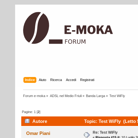
Indice
Aiuto
Ricerca
Accedi
Registrati
Forum e-moka
»
ADSL nel Medio Friuli
»
Banda Larga
»
Test WiFly
Pagine:
1
[
2
]
Autore
Topic: Test WiFly (Letto 
Re: Test WiFly
Omar Piani
«
Risposta #15 il:
10 Luglio 2