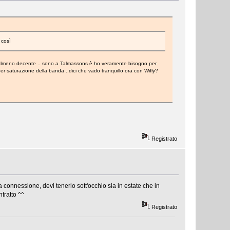
 così
o almeno decente .. sono a Talmassons è ho veramente bisogno per
er saturazione della banda ..dici che vado tranquillo ora con Wifly?
Registrato
 connessione, devi tenerlo sott'occhio sia in estate che in
tratto ^^
Registrato