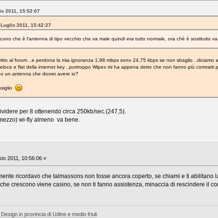
io 2011, 15:52:07
 Luglio 2011, 15:42:27
cono che è l'antenna di tipo vecchio che va male quindi era tutto normale, ora chè è sostituito va
ritto al forum ..e perdona la mia ignoranza 1,98 mbps sono 24,75 kbps se non sbaglio ..diciam
loce e flat della internet key ..purtroppo Wipex mi ha appena detto che non fanno più contratti p
 o un antenna che dovrei avere io?
nsiglio
ividere per 8 ottenendo circa 250kb/sec.(247,5).
 mezzo) wi-fly almeno va bene.
to 2011, 10:56:06 »
mente ricordavo che talmassons non fosse ancora coperto, se chiami e ti abilitano la
che crescono viene casino, se non ti fanno assistenza, minaccia di rescindere il con
 Design in provincia di Udine e medio friuli