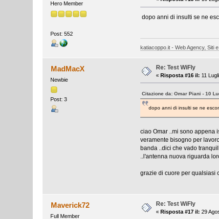
Hero Member
dopo anni di insulti se ne esc
Post: 552
katiacoppo.it - Web Agency, Siti e
Re: Test WiFly
MadMacX
«
Risposta #16 il:
11 Lugl
Newbie
Citazione da: Omar Piani - 10 Lu
Post: 3
dopo anni di insulti se ne escon
ciao Omar ..mi sono appena i
veramente bisogno per lavoro 
banda ..dici che vado tranquil
..l'antenna nuova riguarda lo
grazie di cuore per qualsiasi
Re: Test WiFly
Maverick72
«
Risposta #17 il:
29 Agos
Full Member