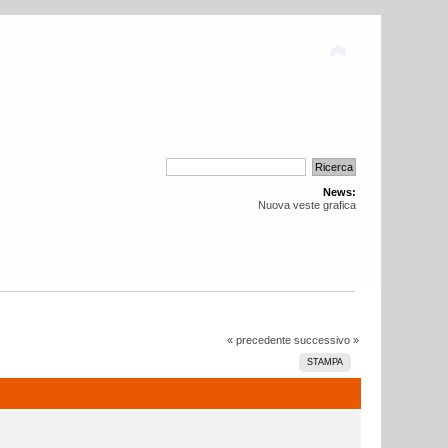
News:
Nuova veste grafica
« precedente
successivo »
STAMPA