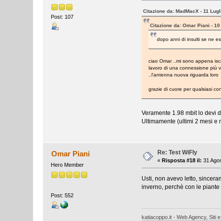
Citazione da: MadMacX - 11 Lugl
Post: 107
Citazione da: Omar Piani - 10
dopo anni di insulti se ne es
ciao Omar ..mi sono appena isc
lavoro di una connessione più ve
..l'antenna nuova riguarda loro
grazie di cuore per qualsiasi co
Veramente 1.98 mbit lo devi d
Ultimamente (ultimi 2 mesi e
Re: Test WiFly
Omar Piani
«
Risposta #18 il:
31 Agos
Hero Member
Usti, non avevo letto, sincera
inverno, perchè con le piante 
Post: 552
katiacoppo.it - Web Agency, Siti e