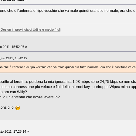
ono che è l'antenna di tipo vecchio che va male quindi era tutto normale, ora chè è s
 Design in provincia di Udine e medio friuli
io 2011, 15:52:07 »
glio 2011, 15:42:27
o che è l'antenna di tipo vecchio che va male quindi era tutto normale, ora chè è sostituito va co
scritto al forum ..e perdona la mia ignoranza 1,98 mbps sono 24,75 kbps se non sb
di una connessione più veloce e flat della internet key ..purtroppo Wipex mi ha app
lo ora con Wifly?
ro o un antenna che dovrei avere io?
 consiglio
to 2011, 17:28:14 »