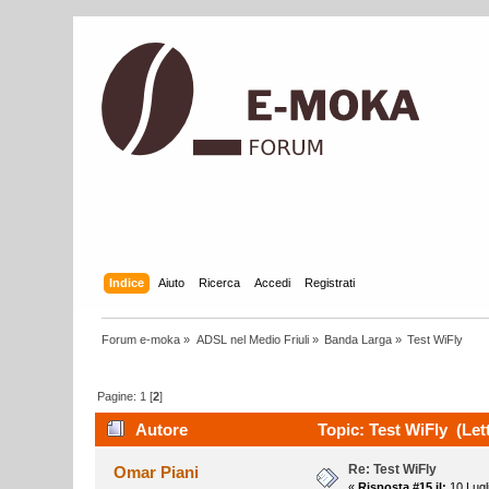
Indice
Aiuto
Ricerca
Accedi
Registrati
Forum e-moka
»
ADSL nel Medio Friuli
»
Banda Larga
»
Test WiFly
Pagine:
1
[
2
]
Autore
Topic: Test WiFly (Lett
Re: Test WiFly
Omar Piani
«
Risposta #15 il:
10 Lugl