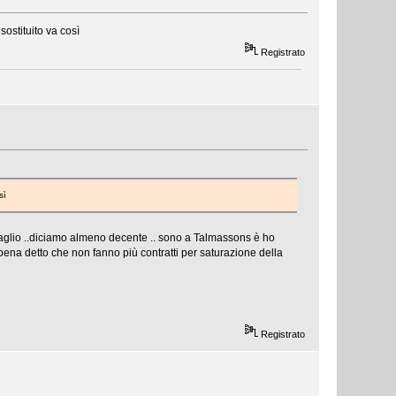
ostituito va così
Registrato
sì
aglio ..diciamo almeno decente .. sono a Talmassons è ho
ena detto che non fanno più contratti per saturazione della
Registrato