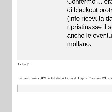
Confermo ... era
di blackout protr
(info ricevuta 
ripristinasse il
anche le eventu
mollano.
Pagine: [
1
]
Forum e-moka
»
ADSL nel Medio Friuli
»
Banda Larga
»
Come va il WiFi co