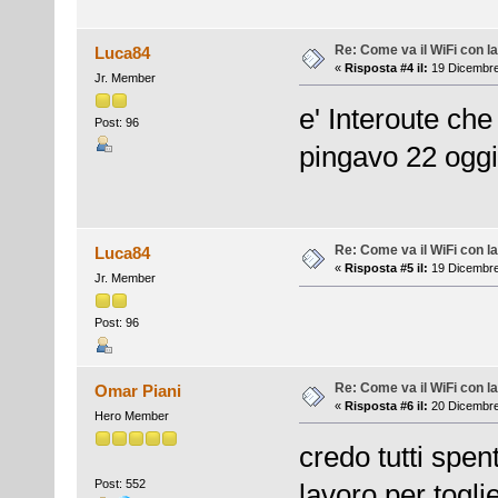
Re: Come va il WiFi con l
Luca84
«
Risposta #4 il:
19 Dicembre
Jr. Member
e' Interoute che
Post: 96
pingavo 22 ogg
Re: Come va il WiFi con l
Luca84
«
Risposta #5 il:
19 Dicembre
Jr. Member
Post: 96
Re: Come va il WiFi con l
Omar Piani
«
Risposta #6 il:
20 Dicembre
Hero Member
credo tutti spen
Post: 552
lavoro per toglie