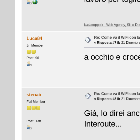
katiacoppo.it - Web Agency, Siti e Des
Re: Come va il WiFi con l
Luca84
«
Risposta #7 il:
21 Dicembre
Jr. Member
a occhio e croc
Post: 96
Re: Come va il WiFi con l
stenab
«
Risposta #8 il:
21 Dicembre
Full Member
Già, lo direi an
Post: 138
Interoute...