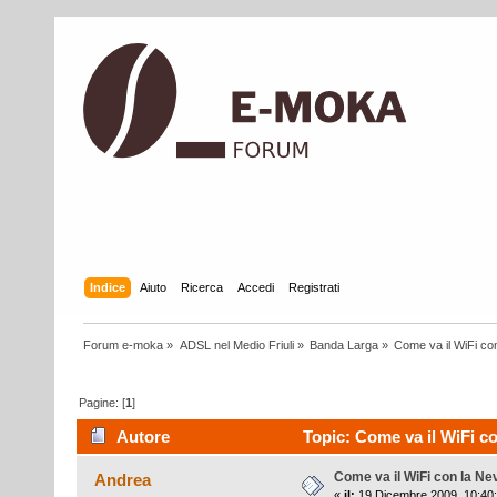
Indice
Aiuto
Ricerca
Accedi
Registrati
Forum e-moka
»
ADSL nel Medio Friuli
»
Banda Larga
»
Come va il WiFi co
Pagine: [
1
]
Autore
Topic: Come va il WiFi co
Come va il WiFi con la N
Andrea
«
il:
19 Dicembre 2009, 10:40: