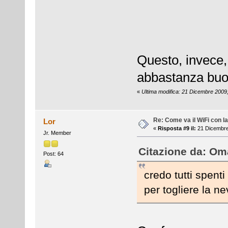
Questo, invece, 
abbastanza buon
«
Ultima modifica: 21 Dicembre 2009
Re: Come va il WiFi con l
Lor
«
Risposta #9 il:
21 Dicembre
Jr. Member
Citazione da: Oma
Post: 64
credo tutti spent
per togliere la nev