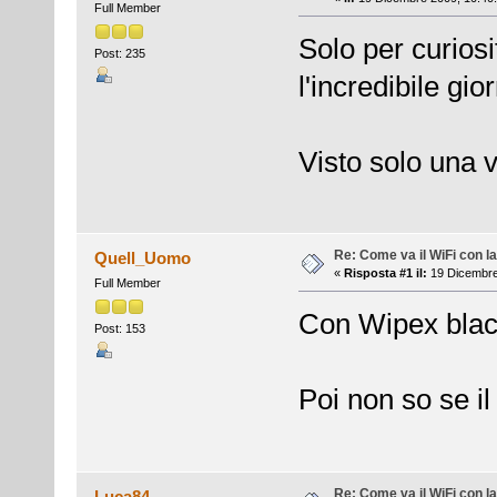
Full Member
Solo per curios
Post: 235
l'incredibile gio
Visto solo una 
Re: Come va il WiFi con l
Quell_Uomo
«
Risposta #1 il:
19 Dicembre
Full Member
Con Wipex blac
Post: 153
Poi non so se il
Re: Come va il WiFi con l
Luca84