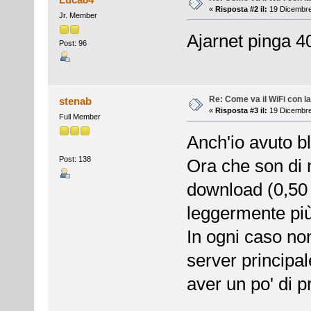
«
Risposta #2 il:
19 Dicembre
Jr. Member
Ajarnet pinga 40
Post: 96
Re: Come va il WiFi con l
stenab
«
Risposta #3 il:
19 Dicembre
Full Member
Anch'io avuto b
Post: 138
Ora che son di 
download (0,50 
leggermente più
In ogni caso non
server principa
aver un po' di pr