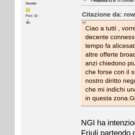
«
Risposta #1 il:
14 Gennaio 
Newbie
Citazione da: row
Post: 32
Ciao a tutti , vo
decente connessio
tempo fa alicesa
altre offerte bro
anzi chiedono piu
che forse con il s
nostro diritto ne
che mi indichi un
in questa zona.G
NGI ha intenzion
Friuli partendo 