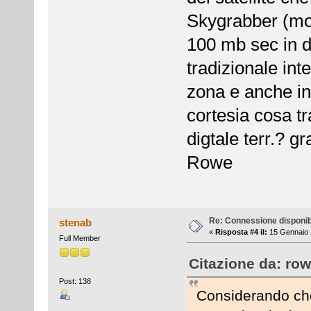
Skygrabber (mod
100 mb sec in d
tradizionale int
zona e anche in
cortesia cosa t
digtale terr.? g
Rowe
Re: Connessione disponib
stenab
«
Risposta #4 il:
15 Gennaio 
Full Member
Citazione da: row
Post: 138
Considerando che