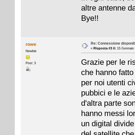
altre antenne da
Bye!!
Re: Connessione disponib
rowe
«
Risposta #3 il:
15 Gennaio 
Newbie
Grazie per le ri
Post: 3
che hanno fatto 
per noi utenti c
pubbici e le azi
d'altra parte son
hanno messi loro
un digital divide
del satellite c