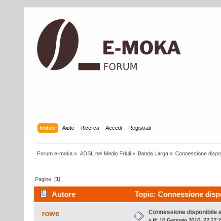
Indice
Aiuto
Ricerca
Accedi
Registrati
Forum e-moka
»
ADSL nel Medio Friuli
»
Banda Larga
»
Connessione dispo
Pagine: [
1
]
Autore
Topic: Connessione dispo
Connessione disponibile 
rowe
«
il:
10 Gennaio 2010, 22:27:2