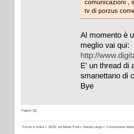
comunicazioni , s
tv di porzus come
Al momento è un
meglio vai qui:
http://www.digi
E' un thread di 
smanettano di 
Bye
Pagine: [
1
]
Forum e-moka
»
ADSL nel Medio Friuli
»
Banda Larga
»
Connessione dispo