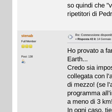
so quindi che "vi
ripetitori di Ped
Re: Connessione disponib
stenab
«
Risposta #2 il:
14 Gennaio 
Full Member
Ho provato a fa
Post: 138
Earth...
Credo sia impo
collegata con l'
di mezzo! (se l
programma all'in
a meno di 3 km!
In ogni caso, t