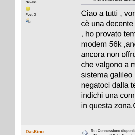
Newbie
Ciao a tutti , v
Post: 3
cè una decente c
, ho provato tem
modem 56k ,anch
ancora non offro
che valgono a mi
sistema galileo 
negatoci dalla 
indichi una conn
in questa zona.
Re: Connessione disponib
DasKino