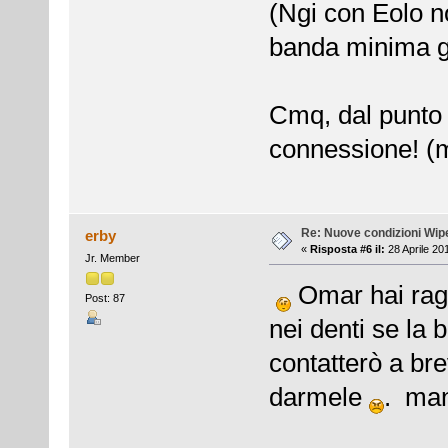
(Ngi con Eolo no
banda minima g
Cmq, dal punto d
connessione! (m
Re: Nuove condizioni Wip
erby
«
Risposta #6 il:
28 Aprile 20
Jr. Member
Omar hai ragi
Post: 87
nei denti se la 
contatterò a bre
darmele
. ma