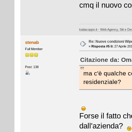
cmq il nuovo con
katiacoppo.it - Web Agency, Siti e Des
Re: Nuove condizioni Wip
stenab
«
Risposta #5 il:
27 Aprile 20
Full Member
Citazione da: Oma
Post: 138
ma c'è qualche co
residenziale?
Forse il fatto c
dall'azienda?