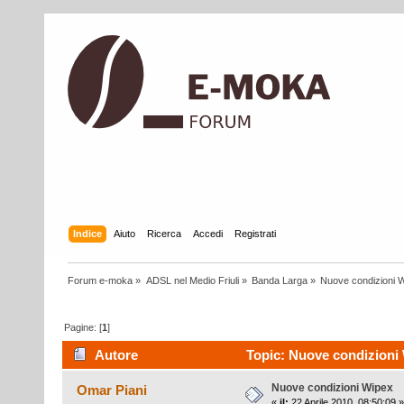
Indice
Aiuto
Ricerca
Accedi
Registrati
Forum e-moka
»
ADSL nel Medio Friuli
»
Banda Larga
»
Nuove condizioni 
Pagine: [
1
]
Autore
Topic: Nuove condizioni 
Nuove condizioni Wipex
Omar Piani
«
il:
22 Aprile 2010, 08:50:09 »