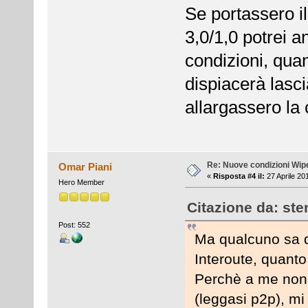
Se portassero 
3,0/1,0 potrei 
condizioni, qua
dispiacerà lasci
allargassero la
Re: Nuove condizioni Wip
Omar Piani
«
Risposta #4 il:
27 Aprile 20
Hero Member
Citazione da: ste
Post: 552
Ma qualcuno sa qu
Interoute, quanto
Perchè a me non 
(leggasi p2p), m