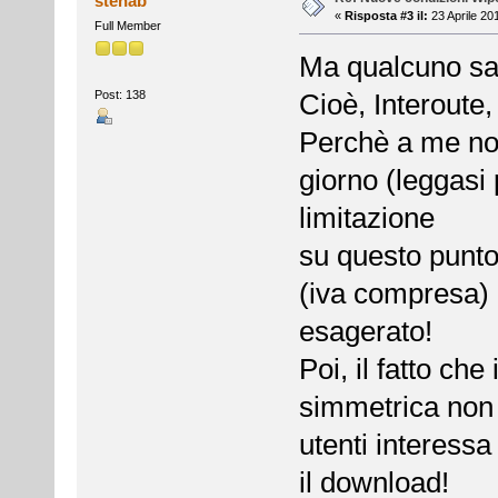
stenab
«
Risposta #3 il:
23 Aprile 20
Full Member
Ma qualcuno sa q
Post: 138
Cioè, Interoute,
Perchè a me non
giorno (leggasi
limitazione
su questo punt
(iva compresa)
esagerato!
Poi, il fatto ch
simmetrica non l
utenti interessa
il download!