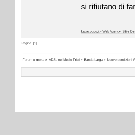
si rifiutano di f
katiacoppo.it - Web Agency, Siti e Des
Pagine: [
1
]
Forum e-moka
»
ADSL nel Medio Friuli
»
Banda Larga
»
Nuove condizioni 