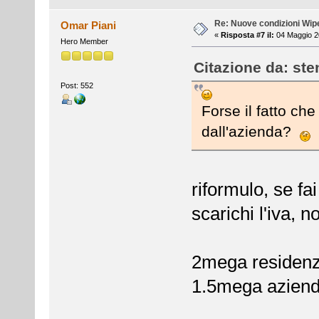
Re: Nuove condizioni Wip
Omar Piani
«
Risposta #7 il:
04 Maggio 2
Hero Member
Citazione da: ste
Post: 552
Forse il fatto che
dall'azienda?
riformulo, se fa
scarichi l'iva, n
2mega residenzi
1.5mega azienda