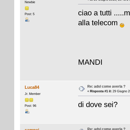
Newbie
ciao a tutti ...
Post: 5
alla telecom
MANDI
Re: adsl come averla ?
Luca84
«
Risposta #1 il:
29 Giugno 2
Jr. Member
di dove sei?
Post: 96
Re: adsl come averla ?
sampei