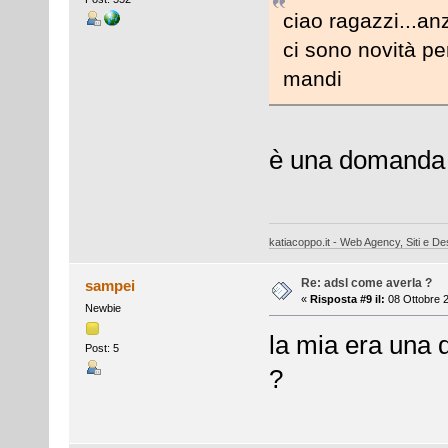
ciao ragazzi...an
ci sono novità per
mandi
è una domanda 
katiacoppo.it - Web Agency, Siti e Des
Re: adsl come averla ?
sampei
«
Risposta #9 il:
08 Ottobre 2
Newbie
la mia era una
Post: 5
?