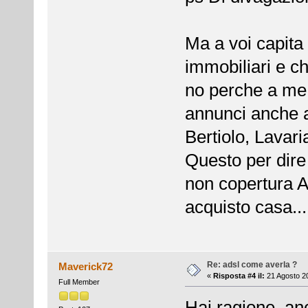
Ma a voi capita
immobiliari e c
no perche a me
annunci anche al
Bertiolo, Lavari
Questo per dir
non copertura A
acquisto casa..
Re: adsl come averla ?
Maverick72
«
Risposta #4 il:
21 Agosto 20
Full Member
Hai ragione, an