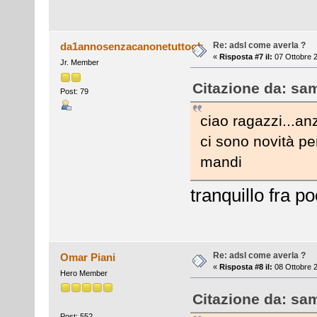
Re: adsl come averla ?
da1annosenzacanonetuttook
«
Risposta #7 il:
07 Ottobre 2
Jr. Member
Citazione da: sam
Post: 79
ciao ragazzi...an
ci sono novità per
mandi
tranquillo fra p
Re: adsl come averla ?
Omar Piani
«
Risposta #8 il:
08 Ottobre 2
Hero Member
Citazione da: sam
Post: 552