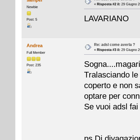
«
Risposta #2 il:
29 Giugno 2
Newbie
LAVARIANO
Post: 5
Re: adsl come averla ?
Andrea
«
Risposta #3 il:
29 Giugno 2
Full Member
Sogna....magari l
Post: 235
Tralasciando le
coperto e non s
optare per conn
Se vuoi adsl fai 
ps Di divagazio