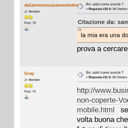
Re: adsl come averla ?
da1annosenzacanonetuttook
«
Risposta #10 il:
08 Ottobre 
Jr. Member
Citazione da: sam
Post: 79
la mia era una 
prova a cercare
Re: adsl come averla ?
Gray
«
Risposta #11 il:
08 Ottobre 
Jr. Member
http://www.busi
Post: 74
non-coperte-Vod
mobile.html
se c
volta buona ch