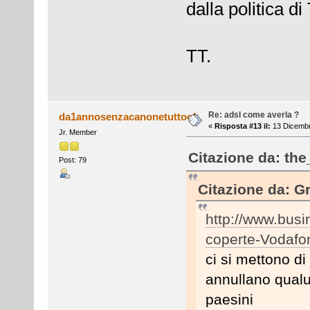
dalla politica d
TT.
Re: adsl come averla ?
da1annosenzacanonetuttook
«
Risposta #13 il:
13 Dicembr
Jr. Member
Citazione da: the
Post: 79
Citazione da: Gr
http://www.busi
coperte-Vodafon
ci si mettono d
annullano qualu
paesini