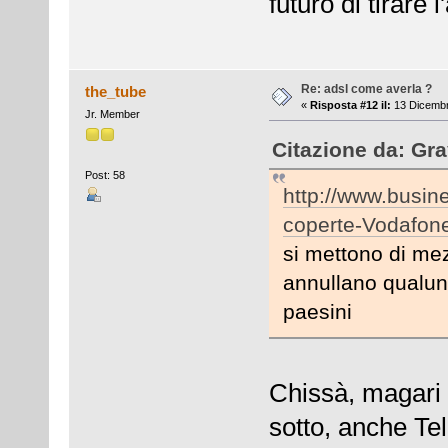
futuro di tirare 
Re: adsl come averla ?
the_tube
«
Risposta #12 il:
13 Dicembr
Jr. Member
Citazione da: Gra
Post: 58
http://www.busine
coperte-Vodafone
si mettono di mez
annullano qualunq
paesini
Chissà, magari 
sotto, anche Te