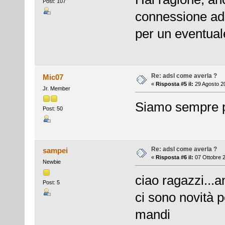
Post: 107
connessione ad
per un eventual
Re: adsl come averla ?
Mic07
«
Risposta #5 il:
29 Agosto 20
Jr. Member
Siamo sempre pi
Post: 50
Re: adsl come averla ?
sampei
«
Risposta #6 il:
07 Ottobre 2
Newbie
ciao ragazzi...a
Post: 5
ci sono novità p
mandi