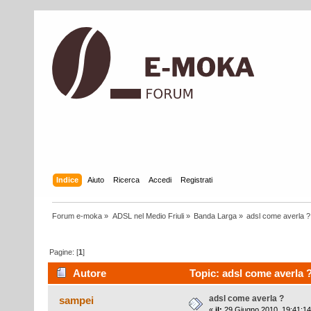
Indice
Aiuto
Ricerca
Accedi
Registrati
Forum e-moka
»
ADSL nel Medio Friuli
»
Banda Larga
»
adsl come averla ?
Pagine: [
1
]
Autore
Topic: adsl come averla ?
adsl come averla ?
sampei
«
il:
29 Giugno 2010, 19:41:14