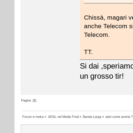
Chissà, magari v
anche Telecom si 
Telecom.
TT.
Si dai ,speriamo
un grosso tir!
Pagine: [
1
]
Forum e-moka
»
ADSL nel Medio Friuli
»
Banda Larga
»
adsl come averla ?