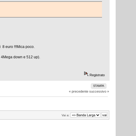
di 8 euro !!!Mica poco.
 la 4Mega down e 512 up).
Registrato
STAMPA
« precedente
successivo »
Vai a: