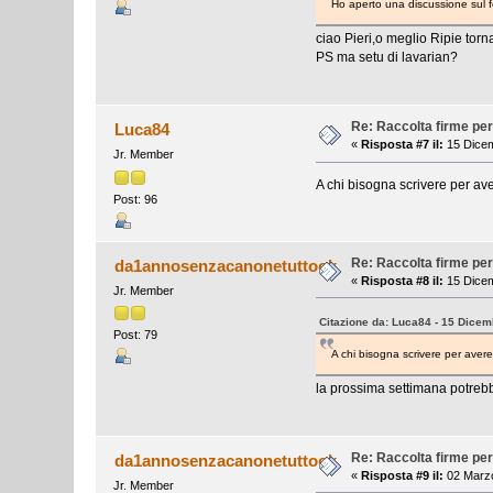
Ho aperto una discussione sul f
ciao Pieri,o meglio Ripie torn
PS ma setu di lavarian?
Re: Raccolta firme per
Luca84
«
Risposta #7 il:
15 Dicem
Jr. Member
A chi bisogna scrivere per 
Post: 96
Re: Raccolta firme per
da1annosenzacanonetuttook
«
Risposta #8 il:
15 Dicem
Jr. Member
Citazione da: Luca84 - 15 Dicem
Post: 79
A chi bisogna scrivere per av
la prossima settimana potrebb
Re: Raccolta firme per
da1annosenzacanonetuttook
«
Risposta #9 il:
02 Marzo
Jr. Member