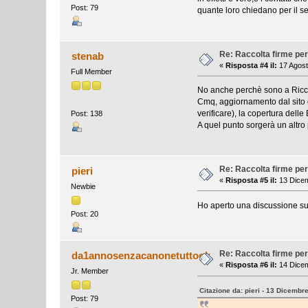
Post: 79
quante loro chiedano per il s
Re: Raccolta firme per
stenab
«
Risposta #4 il:
17 Agost
Full Member
No anche perchè sono a Ricc
Cmq, aggiornamento dal sito d
verificare), la copertura delle
Post: 138
A quel punto sorgerà un altro
Re: Raccolta firme per
pieri
«
Risposta #5 il:
13 Dicem
Newbie
Ho aperto una discussione sul
Post: 20
Re: Raccolta firme per
da1annosenzacanonetuttook
«
Risposta #6 il:
14 Dicem
Jr. Member
Citazione da: pieri - 13 Dicembr
Post: 79