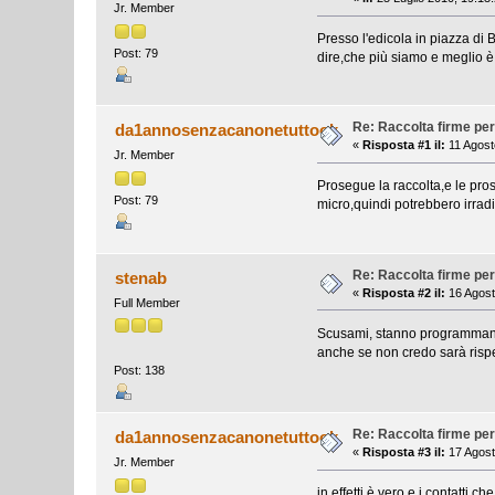
Jr. Member
Presso l'edicola in piazza di B
Post: 79
dire,che più siamo e meglio è.
Re: Raccolta firme per
da1annosenzacanonetuttook
«
Risposta #1 il:
11 Agost
Jr. Member
Prosegue la raccolta,e le pr
Post: 79
micro,quindi potrebbero irradi
Re: Raccolta firme per
stenab
«
Risposta #2 il:
16 Agost
Full Member
Scusami, stanno programmando 
anche se non credo sarà rispe
Post: 138
Re: Raccolta firme per
da1annosenzacanonetuttook
«
Risposta #3 il:
17 Agost
Jr. Member
in effetti è vero,e i contatt