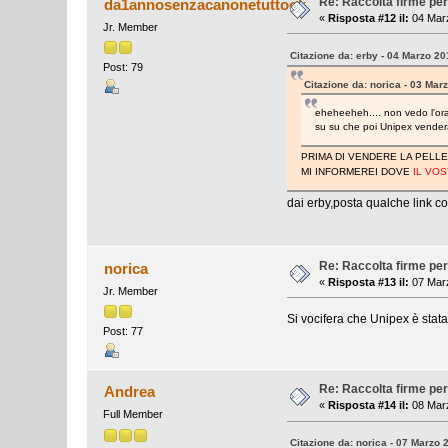
Re: Raccolta firme per
da1annosenzacanonetuttook
«
Risposta #12 il:
04 Marz
Jr. Member
Citazione da: erby - 04 Marzo 20
Post: 79
Citazione da: norica - 03 Mar
eheheeheh.... non vedo l'ora
su su che poi Unipex vender
PRIMA DI VENDERE LA PELLE
MI INFORMEREI DOVE
IL VO
dai erby,posta qualche link co
Re: Raccolta firme per
norica
«
Risposta #13 il:
07 Marz
Jr. Member
Si vocifera che Unipex è stat
Post: 77
Re: Raccolta firme per
Andrea
«
Risposta #14 il:
08 Marz
Full Member
Citazione da: norica - 07 Marzo 