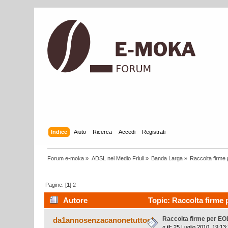
Indice
Aiuto
Ricerca
Accedi
Registrati
Forum e-moka
»
ADSL nel Medio Friuli
»
Banda Larga
»
Raccolta firme 
Pagine: [
1
]
2
Autore
Topic: Raccolta firme p
Raccolta firme per EOL
da1annosenzacanonetuttook
«
il:
25 Luglio 2010, 19:13