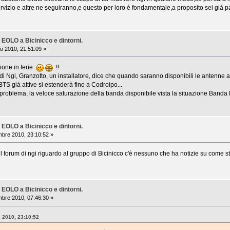
ervizio e altre ne seguiranno,e questo per loro è fondamentale,a proposito sei già p
 EOLO a Bicinicco e dintorni.
o 2010, 21:51:09 »
ione in ferie
!!
i Ngi, Granzotto, un installatore, dice che quando saranno disponibili le antenne
 BTS già attive si estenderà fino a Codroipo...
 problema, la veloce saturazione della banda disponibile vista la situazione Banda 
 EOLO a Bicinicco e dintorni.
bre 2010, 23:10:52 »
 forum di ngi riguardo al gruppo di Bicinicco c'è nessuno che ha notizie su come 
 EOLO a Bicinicco e dintorni.
bre 2010, 07:46:30 »
e 2010, 23:10:52