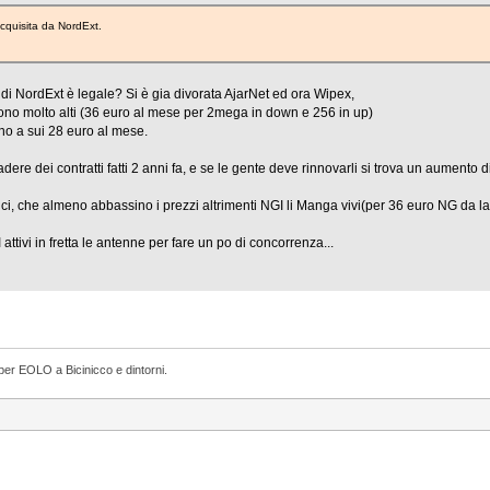
acquisita da NordExt.
i NordExt è legale? Si è gia divorata AjarNet ed ora Wipex,
 sono molto alti (36 euro al mese per 2mega in down e 256 in up)
no a sui 28 euro al mese.
adere dei contratti fatti 2 anni fa, e se le gente deve rinnovarli si trova un aumento 
ici, che almeno abbassino i prezzi altrimenti NGI li Manga vivi(per 36 euro NG da
ttivi in fretta le antenne per fare un po di concorrenza...
per EOLO a Bicinicco e dintorni.