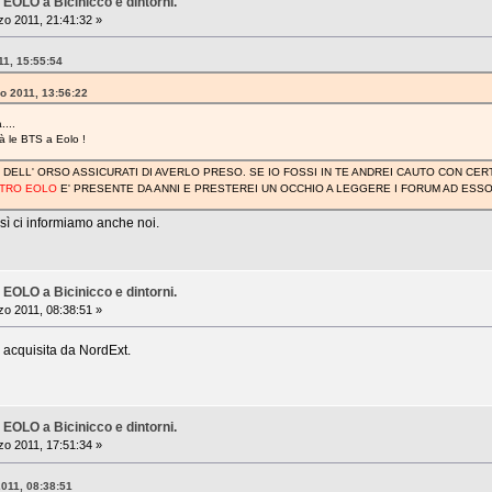
 EOLO a Bicinicco e dintorni.
o 2011, 21:41:32 »
11, 15:55:54
zo 2011, 13:56:22
....
à le BTS a Eolo !
 DELL' ORSO ASSICURATI DI AVERLO PRESO. SE IO FOSSI IN TE ANDREI CAUTO CON CER
STRO EOLO
E' PRESENTE DA ANNI E PRESTEREI UN OCCHIO A LEGGERE I FORUM AD ESS
sì ci informiamo anche noi.
 EOLO a Bicinicco e dintorni.
o 2011, 08:38:51 »
a acquisita da NordExt.
 EOLO a Bicinicco e dintorni.
o 2011, 17:51:34 »
2011, 08:38:51