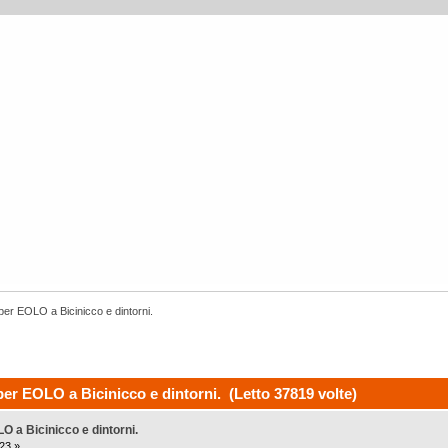
per EOLO a Bicinicco e dintorni.
er EOLO a Bicinicco e dintorni. (Letto 37819 volte)
O a Bicinicco e dintorni.
:23 »