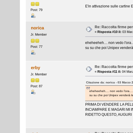
E'in attivazione sulle cartine
Post: 79
Re: Raccolta firme per
norica
«
Risposta #10 il:
03 Marz
Jr. Member
eheheeheh.... non vedo l'ora..
Post: 77
su su che poi Unipex venderà
Re: Raccolta firme per
erby
«
Risposta #11 il:
04 Marz
Jr. Member
Citazione da: norica - 03 Marzo 
Post: 87
eheheeheh.... non vedo l'ora....
su su che poi Unipex venderà l
PRIMA DI VENDERE LA PELL
INCIAMPARE E MAGARI MI 
RIDETTO QUESTO, AUGUR