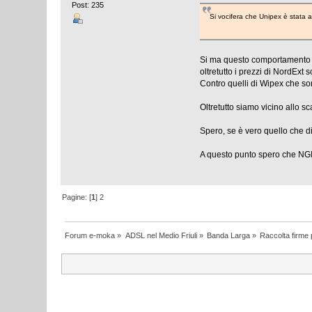
Post: 235
Si vocifera che Unipex è stata 
Si ma questo comportamento d
oltretutto i prezzi di NordExt
Contro quelli di Wipex che so
Oltretutto siamo vicino allo sc
Spero, se è vero quello che d
A questo punto spero che NGI a
Pagine: [
1
]
2
Forum e-moka
»
ADSL nel Medio Friuli
»
Banda Larga
»
Raccolta firme 