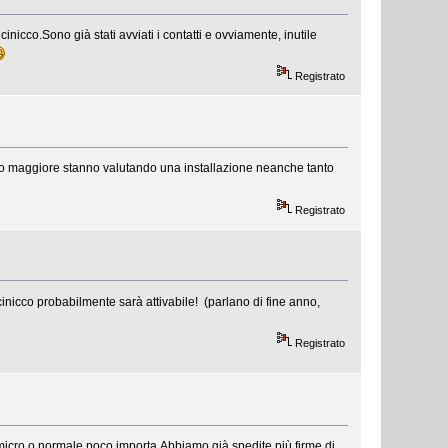
inicco.Sono già stati avviati i contatti e ovviamente, inutile
Registrato
to maggiore stanno valutando una installazione neanche tanto
Registrato
nicco probabilmente sarà attivabile! (parlano di fine anno,
Registrato
 micro o normale poco importa.Abbiamo già spedite più firme di