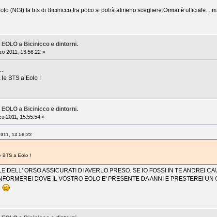
 Eolo (NGI) la bts di Bicinicco,fra poco si potrà almeno scegliere.Ormai è ufficiale...
 EOLO a Bicinicco e dintorni.
o 2011, 13:56:22 »
..
 le BTS a Eolo !
 EOLO a Bicinicco e dintorni.
o 2011, 15:55:54 »
2011, 13:56:22
e BTS a Eolo !
E DELL' ORSO ASSICURATI DI AVERLO PRESO. SE IO FOSSI IN TE ANDREI C
INFORMEREI DOVE IL VOSTRO EOLO E' PRESENTE DA ANNI E PRESTEREI UN 
I