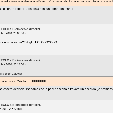
orum di ngi riguardo al gruppo di Bicinicco c'è nessuno che ha notizie su come stianno andando 
a sul forum e leggi la risposta alla tua domanda mandi
 EOLO a Bicinicco e dintorni.
bre 2010, 20:09:06 »
avere notizie sicure??Voglio EOLOOOOOOO
 EOLO a Bicinicco e dintorni.
bre 2010, 20:14:30 »
bre 2010, 20:09:06
ere notizie sicure??Voglio EOLOOOOOOO
e essere decisiva,speriamo che le parti riescano a trovare un accordo (le premesse 
 EOLO a Bicinicco e dintorni.
 2011, 20:56:48 »