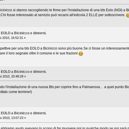
icinicco si stanno raccogliendo le firme per l'installazione di una bts Eolo (NGI) a Bic
Chi fosse interessato al servizio può recarsi all'edicola 2 ELLE per sottoscrivere.
 EOLO a Bicinicco e dintorni.
o 2010, 16:52:31 »
ospettive per una bts EOLO a Bicinicco sono più buone.Se ci fosse un interessamen
are il loro segnale oltre il comune e le sue frazioni
 EOLO a Bicinicco e dintorni.
o 2010, 20:48:28 »
l'installazione di una nuova Bts per coprire fino a Palmanova... a quel punto Bici
ttato come termine!)
 EOLO a Bicinicco e dintorni.
o 2010, 13:07:23 »
i che abbiamo avuto avevano lo scopo di far muovere ngi in qualche modo,se poi sarà