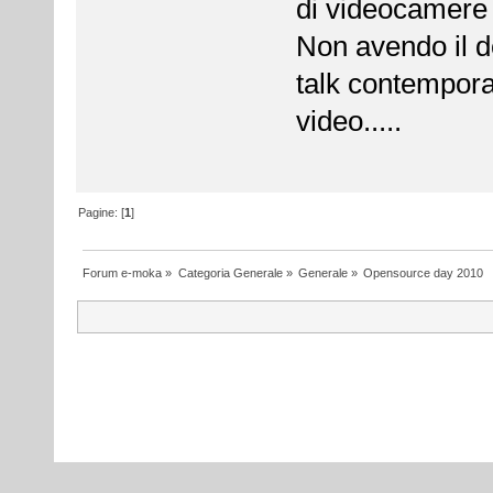
di videocamere e
Non avendo il do
talk contempora
video.....
Pagine: [
1
]
Forum e-moka
»
Categoria Generale
»
Generale
»
Opensource day 2010