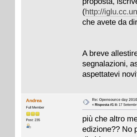
proposta, iscrive
(
http://iglu.cc.u
che avete da di
A breve allesti
segnalazioni, a
aspettatevi novi
Re: Opensource day 201
Andrea
«
Risposta #1 il:
17 Settembre
Full Member
più che altro me
Post: 235
edizione?? No p