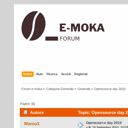
Indice
Aiuto
Ricerca
Accedi
Registrati
Forum e-moka
»
Categoria Generale
»
Generale
»
Opensource day 2010
Pagine: [
1
]
Autore
Topic: Opensource day 20
Opensource day 2010
Marco3
«
il:
16 Settembre 2010, 10:03