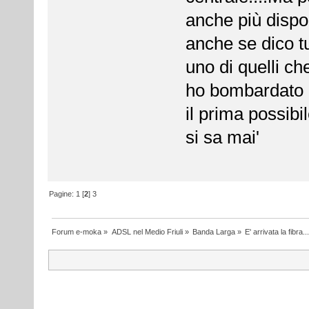
anche più dispon
anche se dico t
uno di quelli ch
ho bombardato d
il prima possibi
si sa mai'
Pagine:
1
[
2
]
3
Forum e-moka
»
ADSL nel Medio Friuli
»
Banda Larga
»
E' arrivata la fibra