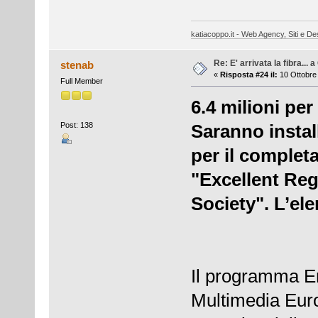
katiacoppo.it - Web Agency, Siti e Des
Re: E' arrivata la fibra... 
stenab
«
Risposta #24 il:
10 Ottobre 
Full Member
6.4 milioni per 
Post: 138
Saranno instal
per il comple
"Excellent Re
Society". L’el
Il programma E
Multimedia Europ