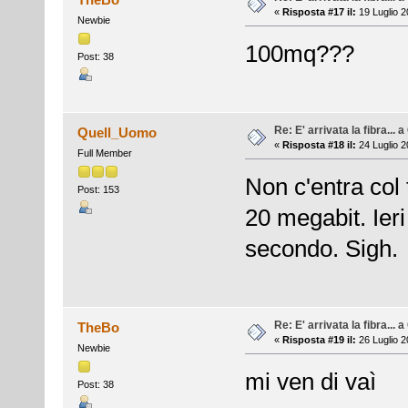
«
Risposta #17 il:
19 Luglio 2
Newbie
100mq???
Post: 38
Re: E' arrivata la fibra... 
Quell_Uomo
«
Risposta #18 il:
24 Luglio 2
Full Member
Non c'entra col
Post: 153
20 megabit. Ier
secondo. Sigh.
Re: E' arrivata la fibra... 
TheBo
«
Risposta #19 il:
26 Luglio 2
Newbie
mi ven di vaì
Post: 38