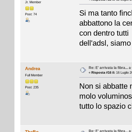
Jr. Member
Si ma tanto fin
Post: 74
abbattono la ce
con dentro tutti 
dell'adsl, siamo
Re: E' arrivata la fibra... 
Andrea
«
Risposta #16 il:
16 Luglio 2
Full Member
Non si abbatte n
Post: 235
molo voluminos
tutto lo spazio 
Re: E' arrivata la fibra... 
TheBo