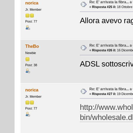
Re: E' arrivata la fibra... 
norica
«
Risposta #25 il:
18 Ottobre 
Jr. Member
Allora avevo ra
Post: 77
Re: E' arrivata la fibra... 
TheBo
«
Risposta #26 il:
16 Dicembr
Newbie
ADSL sottoscriv
Post: 38
Re: E' arrivata la fibra... 
norica
«
Risposta #27 il:
19 Dicembr
Jr. Member
http://www.whole
Post: 77
bin/wholesale.d