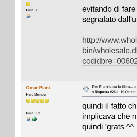
evitando di fare
Post: 38
segnalato dall'u
http://www.whole
bin/wholesale.d
codidbre=0060
Re: E' arrivata la fibra... 
Omar Piani
«
Risposta #23 il:
10 Ottobre 
Hero Member
quindi il fatto c
Post: 552
implicava che n
quindi 'grats ^^