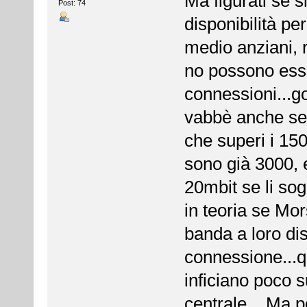
Ma figurati se s
Post: 74
disponibilità pe
medio anziani, r
no possono esse
connessioni...g
vabbè anche se s
che superi i 15
sono già 3000, 
20mbit se li sog
in teoria se Mor
banda a loro dis
connessione...q
inficiano poco s
centrale....Ma