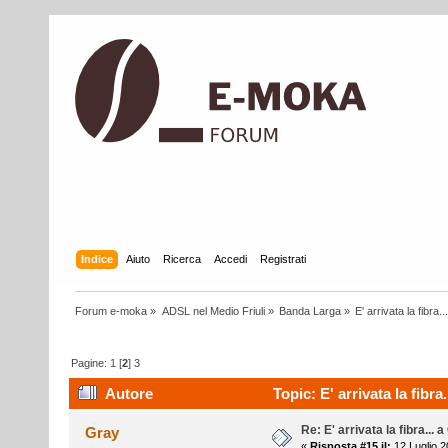
Indice
Aiuto
Ricerca
Accedi
Registrati
Forum e-moka
»
ADSL nel Medio Friuli
»
Banda Larga
»
E' arrivata la fibra
Pagine:
1
[
2
]
3
Autore
Topic: E' arrivata la fibra
Re: E' arrivata la fibra... 
Gray
«
Risposta #15 il:
12 Luglio 2