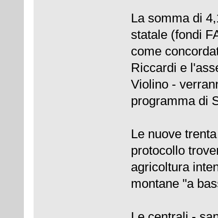
La somma di 4,1
statale (fondi F
come concordato
Riccardi e l'ass
Violino - verran
programma di S
Le nuove trenta 
protocollo trove
agricoltura inte
montane "a bas
Le centrali - sa