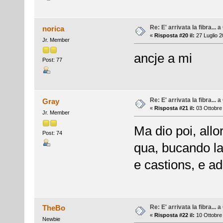
Re: E' arrivata la fibra... 
norica
«
Risposta #20 il:
27 Luglio 2
Jr. Member
ancje a mi
Post: 77
Re: E' arrivata la fibra... 
Gray
«
Risposta #21 il:
03 Ottobre 
Jr. Member
Ma dio poi, allo
Post: 74
qua, bucando la
e castions, e a
Re: E' arrivata la fibra... 
TheBo
«
Risposta #22 il:
10 Ottobre 
Newbie