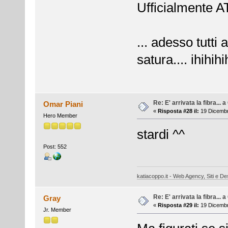
Ufficialmente A
... adesso tutti
satura.... ihihihih
Re: E' arrivata la fibra... 
Omar Piani
«
Risposta #28 il:
19 Dicembr
Hero Member
stardi ^^
Post: 552
katiacoppo.it - Web Agency, Siti e Des
Re: E' arrivata la fibra... 
Gray
«
Risposta #29 il:
19 Dicembr
Jr. Member