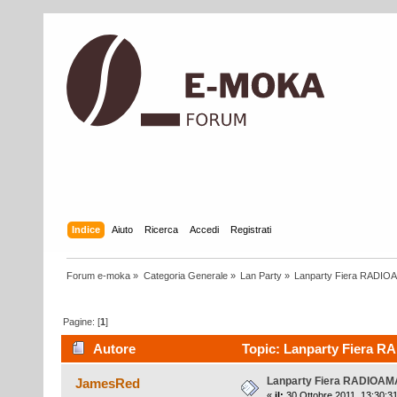
Indice
Aiuto
Ricerca
Accedi
Registrati
Forum e-moka
»
Categoria Generale
»
Lan Party
»
Lanparty Fiera RADIO
Pagine: [
1
]
Autore
Topic: Lanparty Fiera R
Lanparty Fiera RADIOAM
JamesRed
«
il:
30 Ottobre 2011, 13:30:31