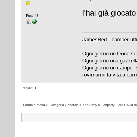
l'hai già giocat
Post: 48
JamesRed - camper uffi
-
Ogni giorno un leone si 
Ogni giorno una gazzell
Ogni giorno un camper si
rovirnarmi la vita a cor
Pagine: [
1
]
Forum e-moka
»
Categoria Generale
»
Lan Party
»
Lanparty Fiera RADIO