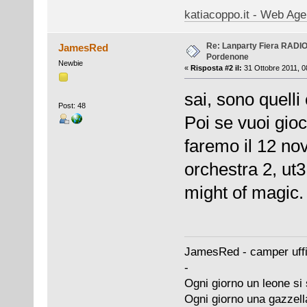
katiacoppo.it - Web Agen
Re: Lanparty Fiera RAD
JamesRed
Pordenone
Newbie
«
Risposta #2 il:
31 Ottobre 2011, 0
sai, sono quelli
Post: 48
Poi se vuoi gioc
faremo il 12 n
orchestra 2, ut3
might of magic.
JamesRed - camper uffi
-
Ogni giorno un leone si 
Ogni giorno una gazzell