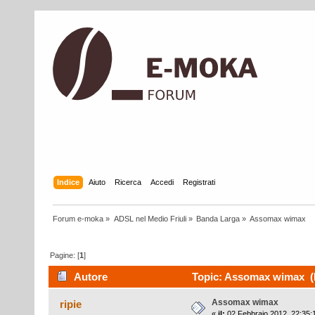
Indice
Aiuto
Ricerca
Accedi
Registrati
Forum e-moka
»
ADSL nel Medio Friuli
»
Banda Larga
»
Assomax wimax
Pagine: [
1
]
Autore
Topic: Assomax wimax (L
Assomax wimax
ripie
«
il:
02 Febbraio 2012, 22:35: