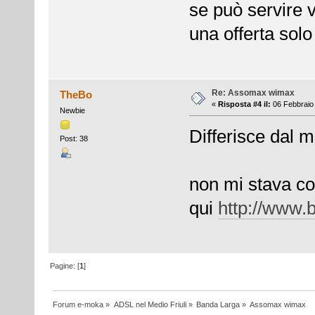
se può servire 
una offerta sol
Re: Assomax wimax
TheBo
«
Risposta #4 il:
06 Febbraio 
Newbie
Differisce dal mi
Post: 38
non mi stava com
qui
http://www.
Pagine: [
1
]
Forum e-moka
»
ADSL nel Medio Friuli
»
Banda Larga
»
Assomax wimax