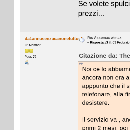
Se volete spulci
prezzi...
Re: Assomax wimax
da1annosenzacanonetuttook
«
Risposta #3 il:
03 Febbraio 
Jr. Member
Citazione da: The
Post: 79
Noi ce lo abbiamo
ancora non era ar
apppunto che il s
telefonare, alla f
desistere.
Il servizio va , 
primi 2 mesi, poi 