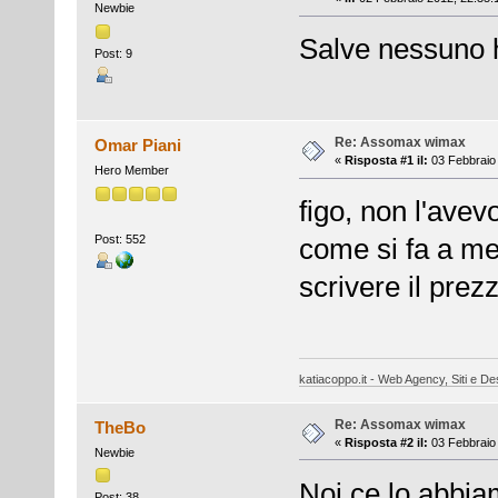
Newbie
Salve nessuno h
Post: 9
Re: Assomax wimax
Omar Piani
«
Risposta #1 il:
03 Febbraio 
Hero Member
figo, non l'avev
Post: 552
come si fa a me
scrivere il prez
katiacoppo.it - Web Agency, Siti e Des
Re: Assomax wimax
TheBo
«
Risposta #2 il:
03 Febbraio 
Newbie
Noi ce lo abbia
Post: 38