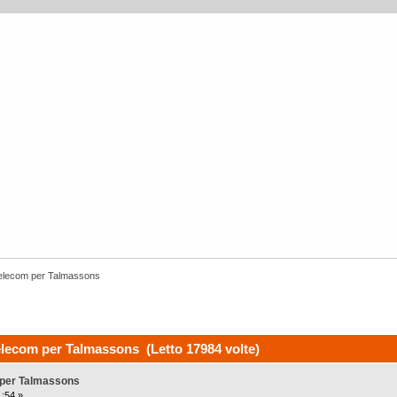
Telecom per Talmassons
elecom per Talmassons (Letto 17984 volte)
 per Talmassons
:54 »