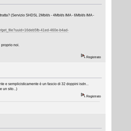
 tratta? (Servizio SHDSL 2Mbit/s - 4Mbit/s IMA - 6Mbit/s IMA -
ary/get_file?uuid=16deb5fb-41ed-460e-b4ad-
 proprio noi.
Registrato
 e semplicisticamente è un fascio di 32 doppini isdn...
un sito...)
Registrato