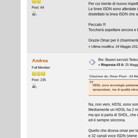
Per cui niente di nuovo rispett
Post: 64
Le linee ISDN sono attestate i
disdettato la linea ISDN che
Peccato !!!
Toccherà aspettare ancora e t
Grazie Omar per il chiariment
«
Ultima modifica: 24 Maggio 201
Re: Nuovi servizi Tel
Andrea
«
Risposta #3 il:
25 Maggi
Full Member
Citazione da: Omar Piani - 24 M
Post: 235
HDSL sono tecnologie prettamen
spropositato, ma di qualità elev
Na, non vero, HDSL sono sono 2
Mediamente un HDSL ha 2 me
ma qui si parla di SHDL, che è
ed è sempre sincrona.
Quello che diceva omar per l
e 32 canali voce ISDN (viene u