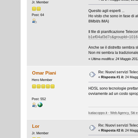
Jr. Member
Quesito agli esperti ...
Post: 64
Ho visto che sono in fase di a
8Mbit/s IMA)
Il file di pianificazione Telec
b1ef04af3d7c&groupId=1016
Anche se il distretto sembra s
Non mi sembra la tradizional
«
Ultima modifica: 24 Maggio 201
Re: Nuovi servizi Tel
Omar Piani
«
Risposta #1 il:
24 Maggi
Hero Member
HDSL sono tecnologie prettame
ovviamente ad un costo spropo
Post: 552
katiacoppo.it - Web Agency, Siti e
Re: Nuovi servizi Tel
Lor
«
Risposta #2 il:
24 Maggi
Jr. Member