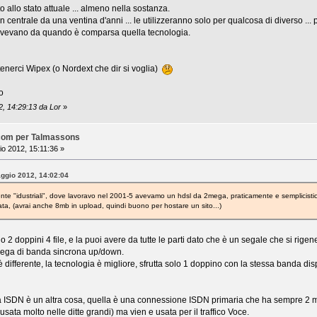
o allo stato attuale ... almeno nella sostanza.
n centrale da una ventina d'anni ... le utilizzeranno solo per qualcosa di diverso ...
 avevano da quando è comparsa quella tecnologia.
enerci Wipex (o Nordext che dir si voglia)
o
2, 14:29:13 da Lor
»
ecom per Talmassons
o 2012, 15:11:36 »
aggio 2012, 14:02:04
te "idustriali", dove lavoravo nel 2001-5 avevamo un hdsl da 2mega, praticamente e semplicistic
ata, (avrai anche 8mb in upload, quindi buono per hostare un sito...)
 doppini 4 file, e la puoi avere da tutte le parti dato che è un segale che si rigen
ga di banda sincrona up/down.
 differente, la tecnologia è migliore, sfrutta solo 1 doppino con la stessa banda dis
a ISDN è un altra cosa, quella è una connessione ISDN primaria che ha sempre 2
sata molto nelle ditte grandi) ma vien e usata per il traffico Voce.