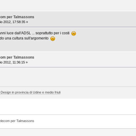
ecom per Talmassons
o 2012, 17:58:35 »
i luce dall'ADSL ... soprattutto per i costi
ndo una cultura sull'argomento
ecom per Talmassons
o 2012, 11:36:15 »
 Design in provincia di Udine e medio friuli
Telecom per Talmassons