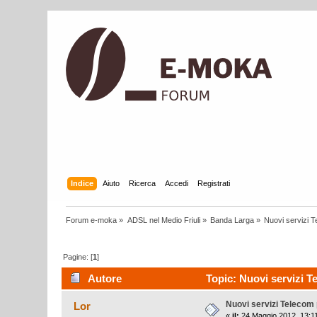
Indice
Aiuto
Ricerca
Accedi
Registrati
Forum e-moka
»
ADSL nel Medio Friuli
»
Banda Larga
»
Nuovi servizi 
Pagine: [
1
]
Autore
Topic: Nuovi servizi T
Nuovi servizi Telecom
Lor
«
il:
24 Maggio 2012, 13:11