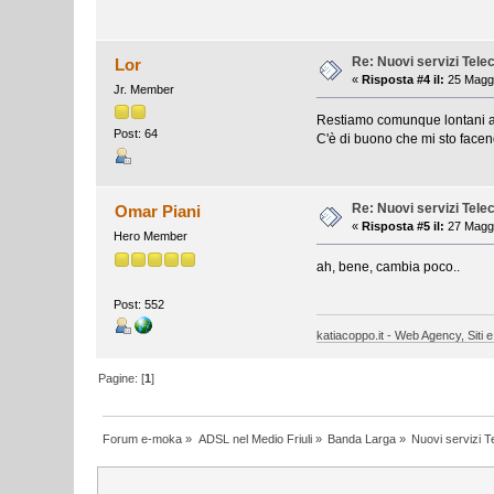
Re: Nuovi servizi Tel
Lor
«
Risposta #4 il:
25 Maggi
Jr. Member
Restiamo comunque lontani ann
Post: 64
C'è di buono che mi sto face
Re: Nuovi servizi Tel
Omar Piani
«
Risposta #5 il:
27 Maggi
Hero Member
ah, bene, cambia poco..
Post: 552
katiacoppo.it - Web Agency, Siti e
Pagine: [
1
]
Forum e-moka
»
ADSL nel Medio Friuli
»
Banda Larga
»
Nuovi servizi 