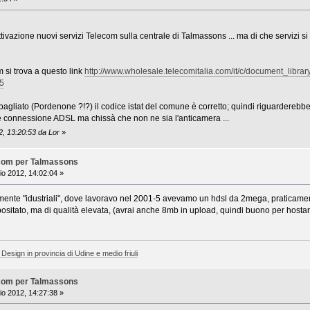
ttivazione nuovi servizi Telecom sulla centrale di Talmassons ... ma di che servizi si
om si trova a questo link
http://www.wholesale.telecomitalia.com/it/c/document_libr
5
bagliato (Pordenone ?!?) il codice istat del comune è corretto; quindi riguarderebbe
e connessione ADSL ma chissà che non ne sia l'anticamera ...
2, 13:20:53 da Lor
»
ecom per Talmassons
o 2012, 14:02:04 »
nte "idustriali", dove lavoravo nel 2001-5 avevamo un hdsl da 2mega, praticamente
sitato, ma di qualità elevata, (avrai anche 8mb in upload, quindi buono per hostare 
 Design in provincia di Udine e medio friuli
ecom per Talmassons
o 2012, 14:27:38 »