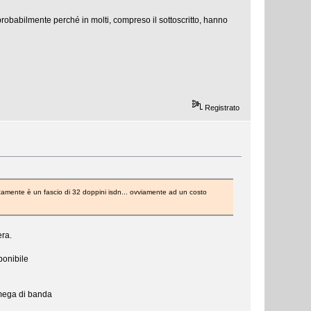
 probabilmente perché in molti, compreso il sottoscritto, hanno
Registrato
amente è un fascio di 32 doppini isdn... ovviamente ad un costo
era.
ponibile
 mega di banda