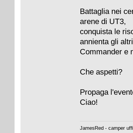
Battaglia nei c
arene di UT3,
conquista le ri
annienta gli al
Commander e mo
Che aspetti?
Propaga l'evento
Ciao!
JamesRed - camper uffi