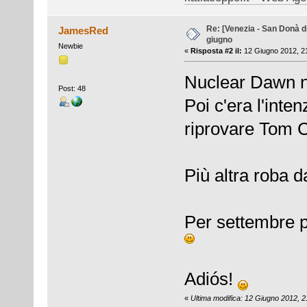
Re: [Venezia - San Donà d
JamesRed
giugno
Newbie
«
Risposta #2 il:
12 Giugno 2012, 21
Nuclear Dawn no
Post: 48
Poi c'era l'inte
riprovare Tom 
Più altra roba d
Per settembre p
Adiós!
«
Ultima modifica: 12 Giugno 2012,