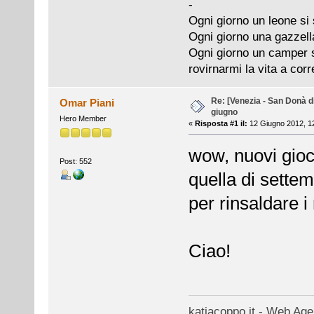
-
Ogni giorno un leone si 
Ogni giorno una gazzell
Ogni giorno un camper si
rovirnarmi la vita a cor
Re: [Venezia - San Donà d
Omar Piani
giugno
Hero Member
«
Risposta #1 il:
12 Giugno 2012, 12
wow, nuovi gioch
Post: 552
quella di settem
per rinsaldare i 
Ciao!
katiacoppo.it - Web Agen