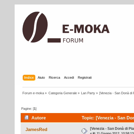
Indice
Aiuto
Ricerca
Accedi
Registrati
Forum e-moka
»
Categoria Generale
»
Lan Party
»
[Venezia - San Donà di 
Pagine: [
1
]
Autore
Topic: [Venezia - San Don
[Venezia - San Donà di Pi
JamesRed
«
il:
11 Giugno 2012, 10:58:13