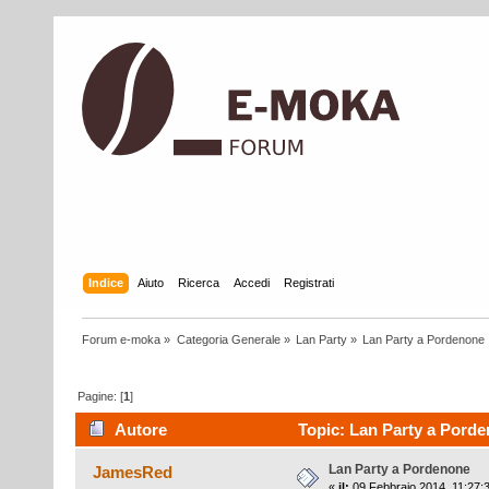
Indice
Aiuto
Ricerca
Accedi
Registrati
Forum e-moka
»
Categoria Generale
»
Lan Party
»
Lan Party a Pordenone
Pagine: [
1
]
Autore
Topic: Lan Party a Porde
Lan Party a Pordenone
JamesRed
«
il:
09 Febbraio 2014, 11:27: