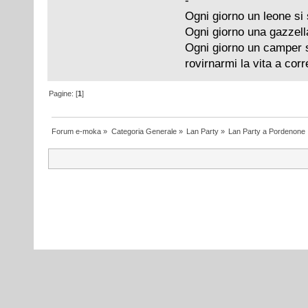
-
Ogni giorno un leone si 
Ogni giorno una gazzell
Ogni giorno un camper si
rovirnarmi la vita a cor
Pagine: [
1
]
Forum e-moka
»
Categoria Generale
»
Lan Party
»
Lan Party a Pordenone