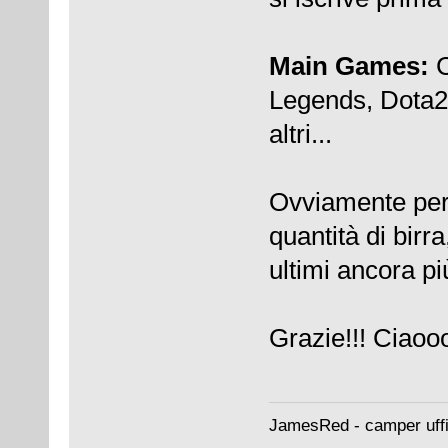
Main Games:
C
Legends, Dota2,
altri...
Ovviamente per 
quantità di birra
ultimi ancora pi
Grazie!!! Ciaoo
JamesRed - camper uffi