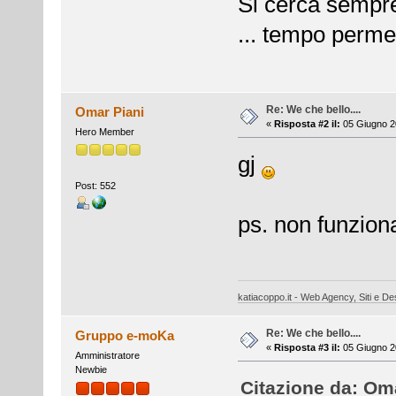
Si cerca sempre 
... tempo perm
Re: We che bello....
Omar Piani
«
Risposta #2 il:
05 Giugno 2
Hero Member
gj
Post: 552
ps. non funziona
katiacoppo.it - Web Agency, Siti e Des
Re: We che bello....
Gruppo e-moKa
«
Risposta #3 il:
05 Giugno 2
Amministratore
Newbie
Citazione da: Oma