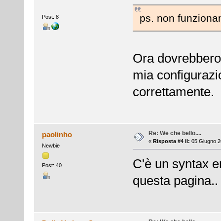
ps. non funzionan
Post: 8
Ora dovrebbero 
mia configurazio
correttamente.
Re: We che bello....
paolinho
«
Risposta #4 il:
05 Giugno 2
Newbie
C'è un syntax er
Post: 40
questa pagina..