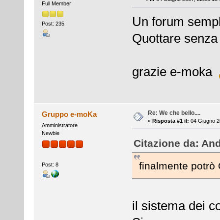
Full Member
Un forum sempli
Post: 235
Quottare senza 
grazie e-moka
Re: We che bello....
Gruppo e-moKa
«
Risposta #1 il:
04 Giugno 2
Amministratore
Newbie
Citazione da: And
finalmente potrò 
Post: 8
il sistema dei c