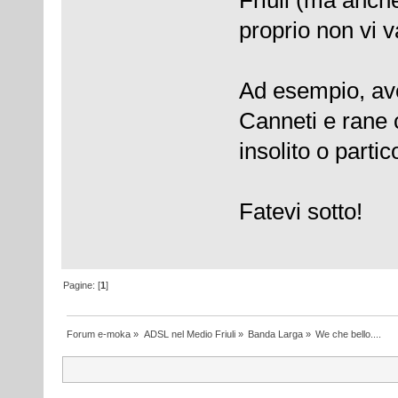
Friuli (ma anche
proprio non vi v
Ad esempio, ave
Canneti e rane
insolito o parti
Fatevi sotto!
Pagine: [
1
]
Forum e-moka
»
ADSL nel Medio Friuli
»
Banda Larga
»
We che bello....