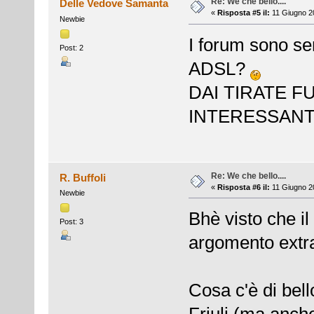
Re: We che bello....
Delle Vedove Samanta
«
Risposta #5 il:
11 Giugno 20
Newbie
I forum sono sem
Post: 2
ADSL?
DAI TIRATE 
INTERESSANTE
Re: We che bello....
R. Buffoli
«
Risposta #6 il:
11 Giugno 20
Newbie
Bhè visto che il
Post: 3
argomento extra
Cosa c'è di bell