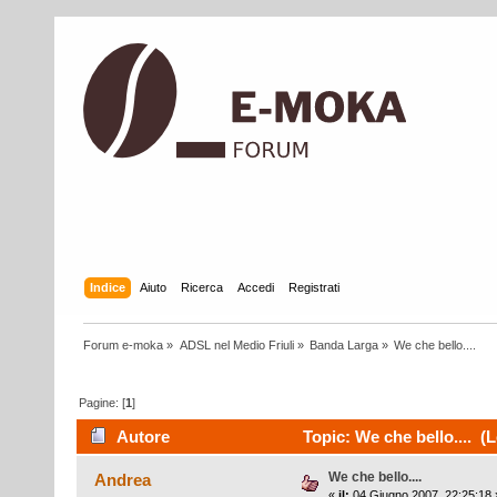
Indice
Aiuto
Ricerca
Accedi
Registrati
Forum e-moka
»
ADSL nel Medio Friuli
»
Banda Larga
»
We che bello....
Pagine: [
1
]
Autore
Topic: We che bello.... (L
We che bello....
Andrea
«
il:
04 Giugno 2007, 22:25:18 