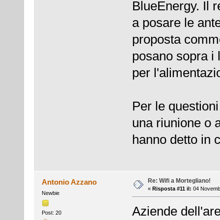
BlueEnergy. Il 
a posare le ante
proposta commer
posano sopra i l
per l'alimentazi
Per le question
una riunione o
hanno detto in c
Re: Wifi a Mortegliano!
Antonio Azzano
«
Risposta #11 il:
04 Novembr
Newbie
Aziende dell'are
Post: 20