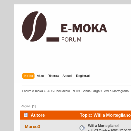
Indice
Aiuto
Ricerca
Accedi
Registrati
Forum e-moka
»
ADSL nel Medio Friuli
»
Banda Larga
»
Wifi a Mortegliano!
Pagine: [
1
]
Autore
Topic: Wifi a Mortegliano
Wifi a Mortegliano!
Marco3
«
il:
03 Ottobre 2007, 17:00:2