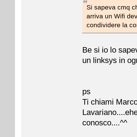
Si sapeva cmq ch
arriva un Wifi de
condividere la co
Be si io lo sap
un linksys in og
ps
Ti chiami Marco 
Lavariano....eh
conosco....^^