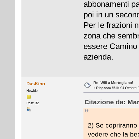
abbonamenti par
poi in un secon
Per le frazioni 
zona che sembr
essere Camino 
azienda.
Re: Wifi a Mortegliano!
DasKino
«
Risposta #3 il:
04 Ottobre 2
Newbie
Citazione da: Mar
Post: 32
2) Se copriranno 
vedere che la bec