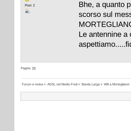
Bhe, a quanto pa
Post: 2
scorso sul me
MORTEGLIAN
Le antennine a
aspettiamo.....f
Pagine: [
1
]
Forum e-moka
»
ADSL nel Medio Friuli
»
Banda Larga
»
Wifi a Mortegliano!