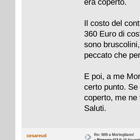
era coperto.
Il costo del con
360 Euro di costi
sono bruscolini, 
peccato che per 
E poi, a me Mor
certo punto. Se
coperto, me ne
Saluti.
Re: Wifi a Mortegliano!
cesareud
«
Risposta #13 il:
05 Novembr