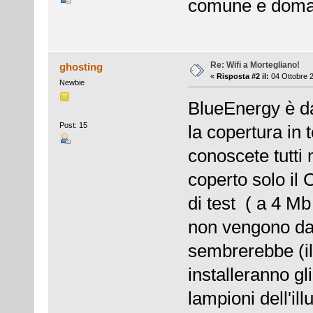
comune e domand
Re: Wifi a Mortegliano!
ghosting
«
Risposta #2 il:
04 Ottobre 2
Newbie
BlueEnergy è da
Post: 15
la copertura in
conoscete tutti
coperto solo il
di test ( a 4 
non vengono dat
sembrerebbe (il
installeranno gl
lampioni dell'il