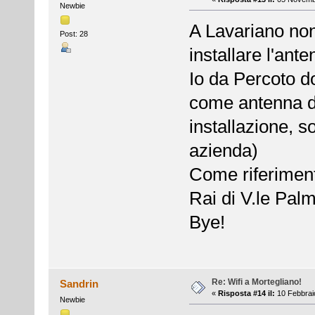
Newbie
A Lavariano non
Post: 28
installare l'ant
Io da Percoto d
come antenna di
installazione, s
azienda)
Come riferiment
Rai di V.le Pal
Bye!
Re: Wifi a Mortegliano!
Sandrin
«
Risposta #14 il:
10 Febbraio
Newbie