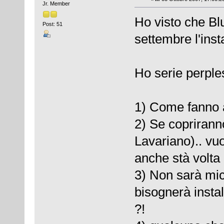
Jr. Member
Ho visto che B
Post: 51
settembre l'inst
Ho serie perple
1) Come fanno a
2) Se copriranno
Lavariano).. vuo
anche stà volta 
3) Non sarà mic
bisognerà inst
?!