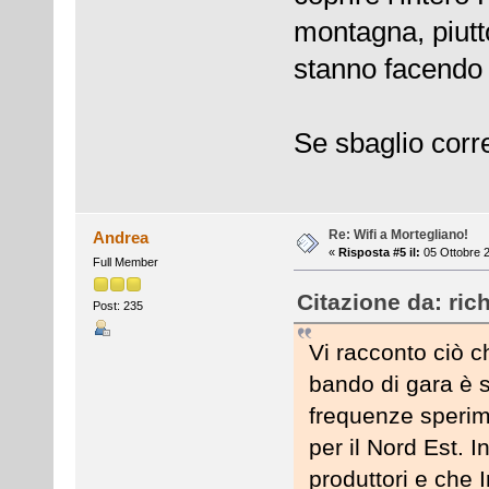
montagna, piutt
stanno facendo 
Se sbaglio corr
Re: Wifi a Mortegliano!
Andrea
«
Risposta #5 il:
05 Ottobre 2
Full Member
Citazione da: ric
Post: 235
Vi racconto ciò c
bando di gara è
frequenze sperim
per il Nord Est. I
produttori e che In