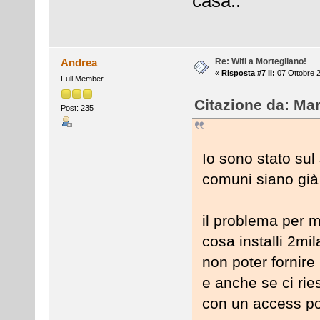
casa..
Re: Wifi a Mortegliano!
Andrea
«
Risposta #7 il:
07 Ottobre 2
Full Member
Citazione da: Mar
Post: 235
Io sono stato sul 
comuni siano già 
il problema per m
cosa installi 2mil
non poter fornire 
e anche se ci ri
con un access poi