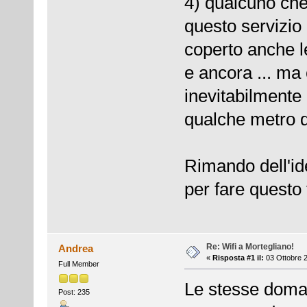
4) qualcuno che
questo servizio
coperto anche le
e ancora ... ma 
inevitabilmente 
qualche metro d
Rimando dell'id
per fare questo 
Re: Wifi a Mortegliano!
Andrea
«
Risposta #1 il:
03 Ottobre 2
Full Member
Le stesse doman
Post: 235