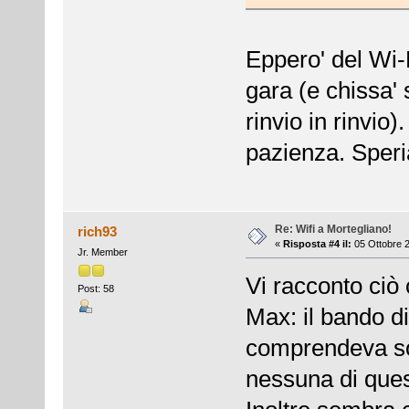
Eppero' del Wi-
gara (e chissa' 
rinvio in rinvi
pazienza. Speri
Re: Wifi a Mortegliano!
rich93
«
Risposta #4 il:
05 Ottobre 2
Jr. Member
Vi racconto ciò
Post: 58
Max: il bando 
comprendeva so
nessuna di quest