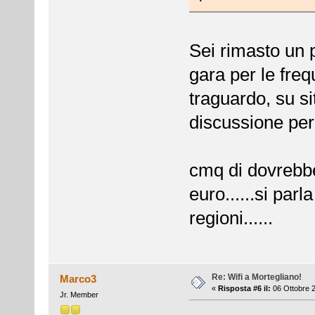
Sei rimasto un p
gara per le fre
traguardo, su s
discussione per i
cmq di dovrebbe
euro......si par
regioni......
Re: Wifi a Mortegliano!
Marco3
«
Risposta #6 il:
06 Ottobre 2
Jr. Member