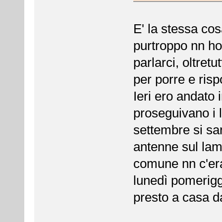
E' la stessa co
purtroppo nn ho
parlarci, oltret
per porre e risp
Ieri ero andato
proseguivano i 
settembre si sa
antenne sul lampi
comune nn c'era
lunedì pomerigg
presto a casa da