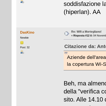
soddisfazione l
(hiperlan). AA
Re: Wifi a Mortegliano!
DasKino
«
Risposta #12 il:
04 Novembr
Newbie
Citazione da: An
Post: 32
Aziende dell'area
la copertura Wi-S
Beh, ma almeno 
della "verifica 
sito. Alle 14.10