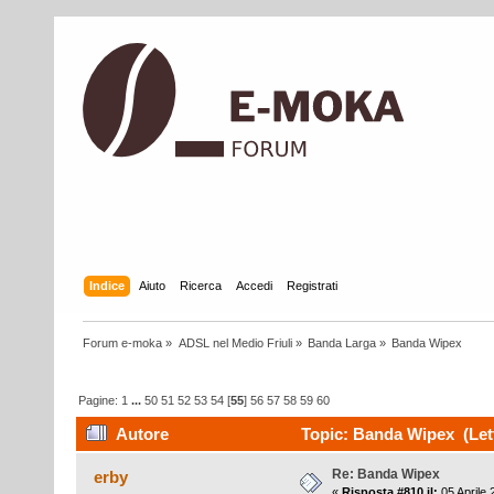
Indice
Aiuto
Ricerca
Accedi
Registrati
Forum e-moka
»
ADSL nel Medio Friuli
»
Banda Larga
»
Banda Wipex
Pagine:
1
...
50
51
52
53
54
[
55
]
56
57
58
59
60
Autore
Topic: Banda Wipex (Lett
Re: Banda Wipex
erby
«
Risposta #810 il:
05 Aprile 