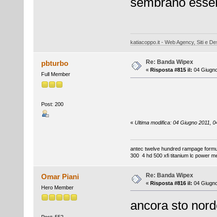
sembrano esser
katiacoppo.it - Web Agency, Siti e Des
Re: Banda Wipex
pbturbo
«
Risposta #815 il:
04 Giugno
Full Member
Post: 200
«
Ultima modifica: 04 Giugno 2011, 0
antec twelve hundred rampage formul
300 4 hd 500 xfi titanium lc power m
Re: Banda Wipex
Omar Piani
«
Risposta #816 il:
04 Giugno
Hero Member
ancora sto nord