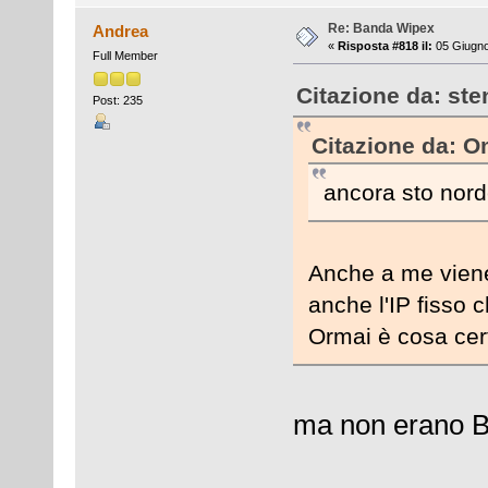
Re: Banda Wipex
Andrea
«
Risposta #818 il:
05 Giugno
Full Member
Citazione da: ste
Post: 235
Citazione da: O
ancora sto nord
Anche a me viene
anche l'IP fisso 
Ormai è cosa cert
ma non erano 