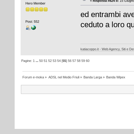
«
Risposta #824 il:
15 Giugno
Hero Member
ed entrambi av
Post: 552
ceduto a loro q
katiacoppo.it - Web Agency, Siti e Des
Pagine:
1
...
50
51
52
53
54
[
55
]
56
57
58
59
60
Forum e-moka
»
ADSL nel Medio Friuli
»
Banda Larga
»
Banda Wipex