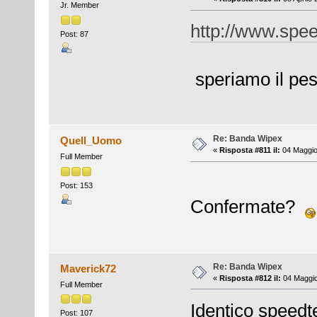
Jr. Member
http://www.spee
Post: 87
speriamo il pes
Re: Banda Wipex
Quell_Uomo
«
Risposta #811 il:
04 Maggio 
Full Member
Post: 153
Confermate?
Re: Banda Wipex
Maverick72
«
Risposta #812 il:
04 Maggio
Full Member
Identico speedt
Post: 107