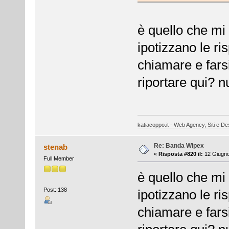
è quello che mi 
ipotizzano le ri
chiamare e farsi
riportare qui? nul
katiacoppo.it - Web Agency, Siti e Des
Re: Banda Wipex
stenab
«
Risposta #820 il:
12 Giugno
Full Member
è quello che mi 
Post: 138
ipotizzano le ri
chiamare e farsi