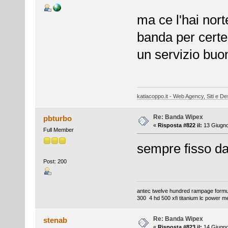
ma ce l'hai nor
banda per certe
un servizio buo
katiacoppo.it - Web Agency, Siti e Des
Re: Banda Wipex
pbturbo
«
Risposta #822 il:
13 Giugno
Full Member
sempre fisso d
Post: 200
antec twelve hundred rampage formul
300 4 hd 500 xfi titanium lc power m
Re: Banda Wipex
stenab
«
Risposta #823 il:
14 Giugno