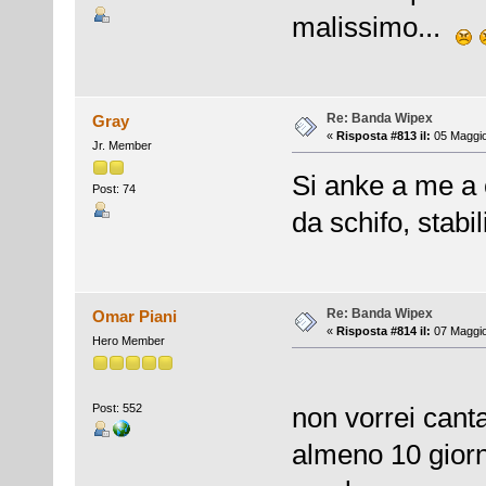
malissimo...
Re: Banda Wipex
Gray
«
Risposta #813 il:
05 Maggio
Jr. Member
Si anke a me a 
Post: 74
da schifo, stabi
Re: Banda Wipex
Omar Piani
«
Risposta #814 il:
07 Maggio
Hero Member
Post: 552
non vorrei canta
almeno 10 giorn