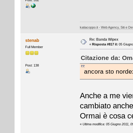
Post: 552
katiacoppo.it - Web Agency, Siti e Des
Re: Banda Wipex
stenab
«
Risposta #817 il:
05 Giugno
Full Member
Citazione da: Oma
Post: 138
ancora sto norde
Anche a me vien
cambiato anche 
Ormai è cosa ce
«
Ultima modifica: 05 Giugno 2011, 0