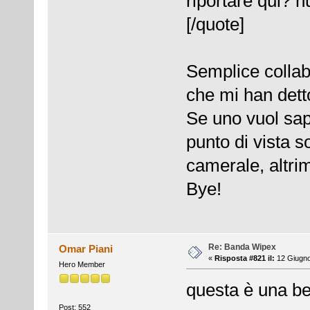
riportare qui? nul
[/quote]
Semplice collab
che mi han dett
Se uno vuol sap
punto di vista s
camerale, altrim
Bye!
Re: Banda Wipex
Omar Piani
«
Risposta #821 il:
12 Giugno
Hero Member
questa è una bel
Post: 552