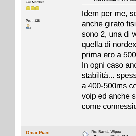
Full Member
Idem per me, se
Post: 138
anche girato fi
sono 2, una di 
quella di nordex
prima ero a 50
In ogni caso an
stabilità... spe
a 400-500ms cos
voip ed anche s
come connessio
Re: Banda Wipex
Omar Piani