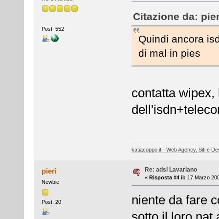
Citazione da: pie
Post: 552
Quindi ancora is
di mal in pies
contatta wipex,
dell'isdn+telec
katiacoppo.it - Web Agency, Siti e Des
Re: adsl Lavariano
pieri
«
Risposta #4 il:
17 Marzo 200
Newbie
niente da fare c
Post: 20
sotto il loro na