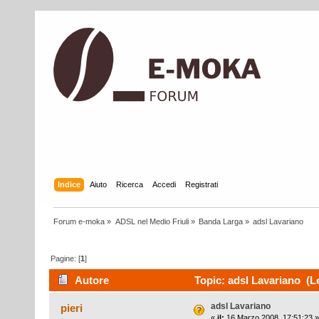
Indice
Aiuto
Ricerca
Accedi
Registrati
Forum e-moka
»
ADSL nel Medio Friuli
»
Banda Larga
»
adsl Lavariano
Pagine: [
1
]
Autore
Topic: adsl Lavariano (Le
adsl Lavariano
pieri
«
il:
16 Marzo 2008, 17:51:23 »