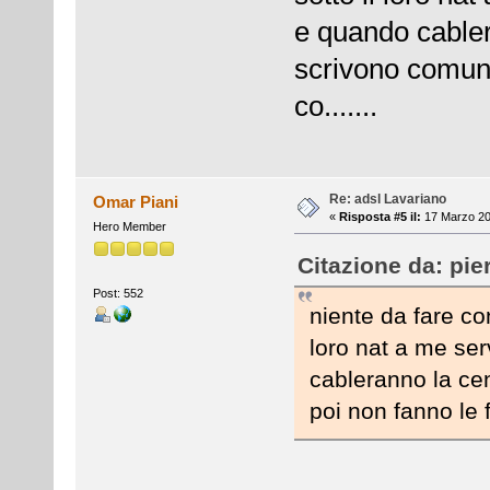
e quando cabler
scrivono comune
co.......
Re: adsl Lavariano
Omar Piani
«
Risposta #5 il:
17 Marzo 20
Hero Member
Citazione da: pie
Post: 552
niente da fare con
loro nat a me se
cableranno la ce
poi non fanno le f