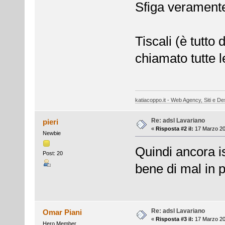
Sfiga veramen
Tiscali (è tutto 
chiamato tutte 
katiacoppo.it - Web Agency, Siti e Des
Re: adsl Lavariano
pieri
«
Risposta #2 il:
17 Marzo 20
Newbie
Quindi ancora i
Post: 20
bene di mal in 
Re: adsl Lavariano
Omar Piani
«
Risposta #3 il:
17 Marzo 20
Hero Member