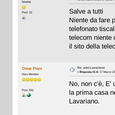
Newbie
Salve a tutti
Post: 20
Niente da fare p
telefonato tiscal
telecom niente 
il sito della t
Re: adsl Lavariano
Omar Piani
«
Risposta #1 il:
17 Marzo 20
Hero Member
No, non c'è, E' 
Post: 552
la prima casa n
Lavariano.