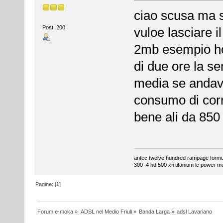
ciao scusa ma s
Post: 200
vuloe lasciare i
2mb esempio ho 
di due ore la se
media se andavo
consumo di corr
bene ali da 85
antec twelve hundred rampage formul
300 4 hd 500 xfi titanium lc power m
Pagine: [
1
]
Forum e-moka
»
ADSL nel Medio Friuli
»
Banda Larga
»
adsl Lavariano