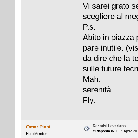
Vi sarei grato s
scegliere al meg
P.s.
Abito in piazza 
pare inutile. (vi
da dire che la 
sulle future tec
Mah.
serenità.
Fly.
Re: adsl Lavariano
Omar Piani
«
Risposta #7 il:
09 Aprile 20
Hero Member