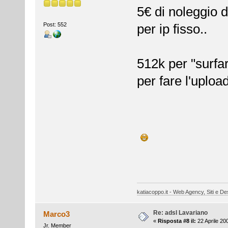
5€ di noleggio d
Post: 552
per ip fisso..
512k per "surfa
per fare l'uplo
katiacoppo.it - Web Agency, Siti e Des
Re: adsl Lavariano
Marco3
«
Risposta #8 il:
22 Aprile 20
Jr. Member