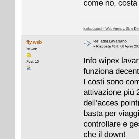
come no, costa 2
katiacoppo.it - Web Agency, Siti e Des
Re: adsl Lavariano
fly web
«
Risposta #6 il:
08 Aprile 20
Newbie
Info wipex lava
Post: 13
funziona decen
I costi sono com
attivazione più 
dell'acces point
basta per viagg
controllare e ges
che il down!