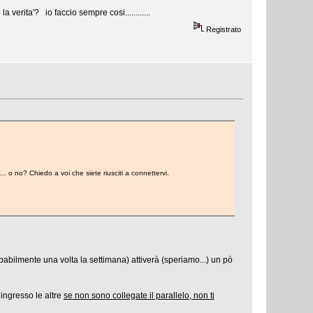
verita'? io faccio sempre cosi............
Registrato
 o no? Chiedo a voi che siete riusciti a connettervi.
obabilmente una volta la settimana) attiverà (speriamo...) un pò
 ingresso le altre
se non sono collegate il parallelo, non ti