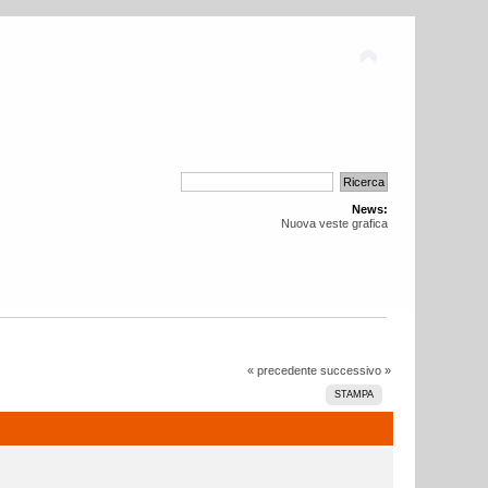
News:
Nuova veste grafica
« precedente
successivo »
STAMPA