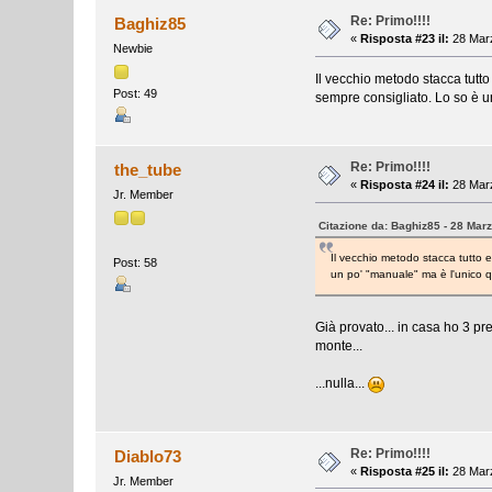
Re: Primo!!!!
Baghiz85
«
Risposta #23 il:
28 Marz
Newbie
Il vecchio metodo stacca tutto
Post: 49
sempre consigliato. Lo so è u
Re: Primo!!!!
the_tube
«
Risposta #24 il:
28 Marz
Jr. Member
Citazione da: Baghiz85 - 28 Mar
Il vecchio metodo stacca tutto 
Post: 58
un po' "manuale" ma è l'unico q
Già provato... in casa ho 3 pr
monte...
...nulla...
Re: Primo!!!!
Diablo73
«
Risposta #25 il:
28 Marz
Jr. Member