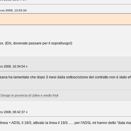
arzo 2008, 13:03:34
ex. (Ehi, dovevate passare per il sopralluogo!)
o 2008, 16:34:54 »
ana ha lamentato che dopo 3 mesi dalla sottoscrizione del contratto non è stato eff
 Design in provincia di Udine e medio friuli
o 2008, 08:42:37 »
a linea + ADSL il 18/3, attivato la linea il 19/3....... per l'ADSL mi hanno detto "data 