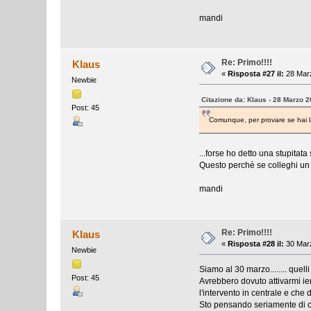
mandi
Re: Primo!!!!
Klaus
«
Risposta #27 il:
28 Marz
Newbie
Citazione da: Klaus - 28 Marzo 2
Post: 45
Comunque, per provare se hai la 
...forse ho detto una stupita
Questo perchè se colleghi un a
mandi
Re: Primo!!!!
Klaus
«
Risposta #28 il:
30 Marz
Newbie
Siamo al 30 marzo........ quelli
Post: 45
Avrebbero dovuto attivarmi ieri
l'intervento in centrale e che
Sto pensando seriamente di chiu