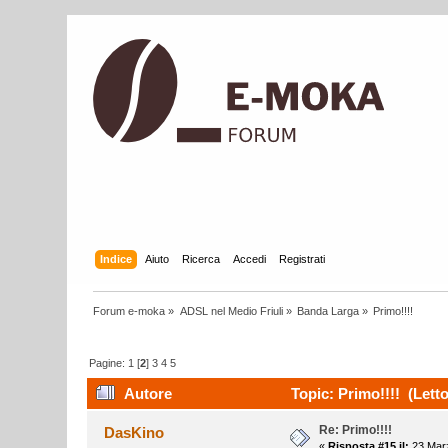
Indice
Aiuto
Ricerca
Accedi
Registrati
Forum e-moka
»
ADSL nel Medio Friuli
»
Banda Larga
»
Primo!!!!
Pagine:
1
[
2
]
3
4
5
Autore
Topic: Primo!!!! (Letto
Re: Primo!!!!
DasKino
«
Risposta #15 il:
23 Marz