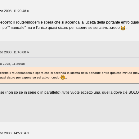
o 2008, 11:20:48 »
 eccetto il router/modem e spera che si accenda la lucetta della portante entro qua
n po' "manuale" ma è l'unico quasi sicuro per sapere se sei attivo..credo
..
o 2008, 11:43:08 »
zo 2008, 11:20:48
eccetto il router/modem e spera che si accenda la lucetta della portante entro qualche minuto (do
uasi sicuro per sapere se sei attivo..credo
..
ese (non so se in serie o in parallelo), tutte vuote eccetto una, quella dove c'è SO
o 2008, 14:53:04 »