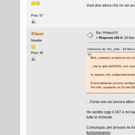
Vuol dire allora che nn sei anc
Post: 67
Re: Primo!!!!
Klaus
«
Risposta #26 il:
28 Marz
Newbie
Citazione da: the_tube - 28 Marz
Post: 45
Beh, carissimi, la telecom mi co
...ma la spia dell'ADSL non vuo
Io sapevo che, indipendentement
Eventualmente occorra configura
Per info: possiedo un D-Link D
....Forse non sei ancora attiv
Ho sentito oggi il 187 e mi ha
tutte le richieste.
Comunque, per provare se hai l
funzioneranno
.