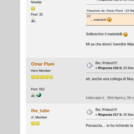
Newbie
Citazione da: Omar Piani - 23 M
Post: 32
... maledetti
Sottoscrivo il maledetti
Mi sa che dovro' risentire Wip
Re: Primo!!!!
Omar Piani
«
Risposta #16 il:
23 Marz
Hero Member
eh, anche una collega di Muzz
Post: 552
katiacoppo.it - Web Agency, Siti e
Re: Primo!!!!
the_tube
«
Risposta #17 il:
25 Marz
Jr. Member
Porcaccia.... io ho richiesto l