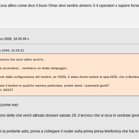
ora attivo come dice il buon Omar devi sentire almeno 3-4 operatori x sapere forse la 
o 2008, 18:45:49 »
o 2008, 10:29:21
munica che sono attivo anch'io...
le accendersi... nemmeno un timido lampeggìo...
e dalla configurazione del modem, se l'ADSL è attiva dovrei vedere la spia ADSL che si illumina...
re il modem in qualche maniera particolare, potete darmi i parametri giusti?
SL G624T.
o (come me)
nno detto che verrò attivato domani sabato 29, il tecnico che si reca in centrale (pr
a portante adsl, prova a collegare il router sulla prima presa telefonica che hai in