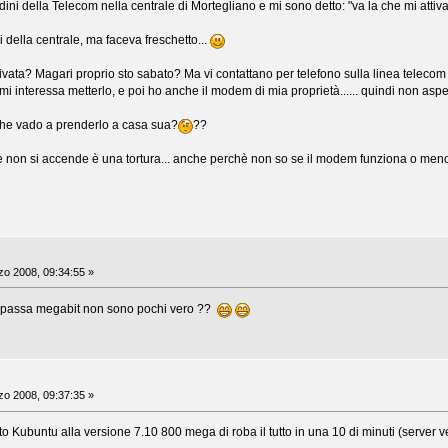
dini della Telecom nella centrale di Mortegliano e mi sono detto: "va la che mi attiv
 della centrale, ma faceva freschetto...
ivata? Magari proprio sto sabato? Ma vi contattano per telefono sulla linea telecom
i interessa metterlo, e poi ho anche il modem di mia proprietà...... quindi non asp
 che vado a prenderlo a casa sua?
??
he non si accende è una tortura... anche perchè non so se il modem funziona o men
o 2008, 09:34:55 »
e passa megabit non sono pochi vero ??
o 2008, 09:37:35 »
o Kubuntu alla versione 7.10 800 mega di roba il tutto in una 10 di minuti (server v