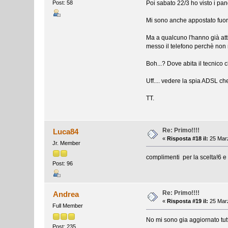
Poi sabato 22/3 ho visto i pan
Post: 58
Mi sono anche appostato fuori
Ma a qualcuno l'hanno già att
messo il telefono perchè non m
Boh...? Dove abita il tecnico
Uff.... vedere la spia ADSL c
TT.
Re: Primo!!!!
Luca84
«
Risposta #18 il:
25 Marz
Jr. Member
complimenti per la scelta!6 
Post: 96
Re: Primo!!!!
Andrea
«
Risposta #19 il:
25 Marz
Full Member
No mi sono gia aggiornato tutt
Post: 235