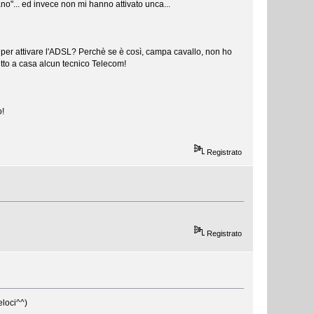
ano"... ed invece non mi hanno attivato unca...
 per attivare l'ADSL? Perchè se è così, campa cavallo, non ho
etto a casa alcun tecnico Telecom!
o!
Registrato
Registrato
eloci^^)