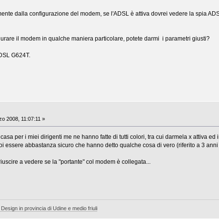
nte dalla configurazione del modem, se l'ADSL è attiva dovrei vedere la spia ADSL c
rare il modem in qualche maniera particolare, potete darmi i parametri giusti?
 DSL G624T.
o 2008, 11:07:11 »
sa per i miei dirigenti me ne hanno fatte di tutti colori, tra cui darmela x attiva ed in
i essere abbastanza sicuro che hanno detto qualche cosa di vero (riferito a 3 anni f
uscire a vedere se la "portante" col modem è collegata...
 Design in provincia di Udine e medio friuli