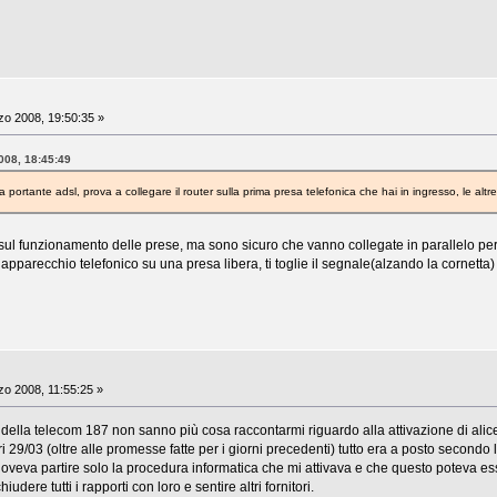
o 2008, 19:50:35 »
008, 18:45:49
portante adsl, prova a collegare il router sulla prima presa telefonica che hai in ingresso, le altr
ta sul funzionamento delle prese, ma sono sicuro che vanno collegate in parallelo pe
pparecchio telefonico su una presa libera, ti toglie il segnale(alzando la cornetta) s
o 2008, 11:55:25 »
 della telecom 187 non sanno più cosa raccontarmi riguardo alla attivazione di alice flat
 29/03 (oltre alle promesse fatte per i giorni precedenti) tutto era a posto secondo l
 doveva partire solo la procedura informatica che mi attivava e che questo poteva es
dere tutti i rapporti con loro e sentire altri fornitori.