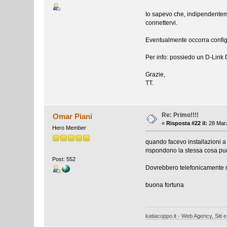
Io sapevo che, indipendenteme
connettervi.
Eventualmente occorra configu
Per info: possiedo un D-Link
Grazie,
TT.
Re: Primo!!!!
Omar Piani
«
Risposta #22 il:
28 Marz
Hero Member
quando facevo installazioni a ca
rispondono la stessa cosa puo
Post: 552
Dovrebbero telefonicamente ri
buona fortuna
katiacoppo.it - Web Agency, Siti e