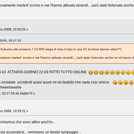
bonamento marted' scorso e me l'hanno attivata venerdì....sarò stato fortunato anche
o 2008, 15:50:25 »
 2008, 09:37:35
Kubuntu alla versione 7.10 800 mega di roba il tutto in una 10 di minuti (server veloci^^)
onamento marted' scorso e me l'hanno attivata venerdì....sarò stato fortunato anche se mi hanno d
6.03 ATTIVATA GIORNO 22.03 FATTO TUTTO ONLINE
ta smodate accidenti quasi quasi mi da fastidio che vada cosi veloce
heheeeheeehe
, 20:17:59 da Diablo73
»
o 2008, 10:29:21 »
comunica che sono attivo anch'io...
uole accendersi... nemmeno un timido lampeggìo...