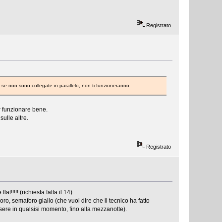
Registrato
e se non sono collegate in parallelo, non ti funzioneranno
r funzionare bene.
ulle altre.
Registrato
!!!!! (richiesta fatta il 14)
oro, semaforo giallo (che vuol dire che il tecnico ha fatto
sere in qualsisi momento, fino alla mezzanotte).