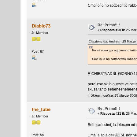
Cmq io io ho sottoscritto l'ab
Re: Primo!!!!
Diablo73
«
Risposta #20 il:
25 Marz
Jr. Member
Citazione da: Andrea - 25 Marzo
No mi sono gia aggiornato tutto 
Post: 67
Cmq io io ho sottoscritto l'abb
RICHIESTA ADSL GIORNO 1
pero' che skifo queste veloci
skusa tanto eeheheehehee
«
Ultima modifica: 26 Marzo 2008
Re: Primo!!!!
the_tube
«
Risposta #21 il:
28 Marz
Jr. Member
Beh, carissimi, la telecom mi 
...ma la spia dell'ADSL non v
Post: 58