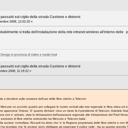
assatti sul ciglio della strada Castions e dintorni
mbre 2008, 12:02:20 »
ilmente si tratta dell'installazione della rete intranet wireless all'interno delle 
 Design in provincia di Udine e medio friuli
assatti sul ciglio della strada Castions e dintorni
mbre 2008, 11:19:22 »
ale a decidere sulla cessione dell'uso delle fibre ottiche a Telecom
Mercurio un accordo quadro per collegare le nostre centrali alla rete regionale in fibra ottica ed es
ione approvera' l'intesa'. E' quanto dichiaro' circa un mese fa il presidente di Telecom, Gabriele Gala
non e' arrivato, viste le dichiarazioni dell'assessore regionale alle Infrastrutture del Friuli Venez
esclusivo di fibre ottiche sottoscritto tra Mercurio e Telecom Italia'.
la societa' controllata, Riccardi ha detto che 'e' la Regione proprietaria delle fibre ottiche e non
i ha ricordato che 'le societa' sono obbligate ad osservare il codice civile', ma su questa vicenda '