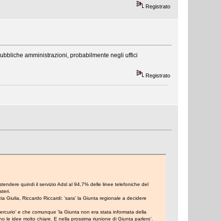
Registrato
pubbliche amministrazioni, probabilmente negli uffici
Registrato
tendere quindi il servizio Adsl al 94,7% delle linee telefoniche del
teri.
ia Giulia, Riccardo Riccardi: 'sara' la Giunta regionale a decidere
 Mercurio' e che comunque 'la Giunta non era stata informata della
ho le idee molto chiare. E nella prossima riunione di Giunta parlero'.