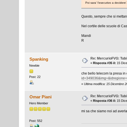
Poi sara' l'esecutivo a decidere'
Questo, sempre che si mettan
Nel cortile delle scuole di Ca
Mandi
R
Re: MercurioFVG: Tubi p
Spanking
«
Risposta #35 il:
15 Dice
Newbie
che bello telecom la presa in
Post: 22
id=349036&img=&idregi
«
Ultima modifica: 15 Dicembre 2
Re: MercurioFVG: Tubi p
Omar Piani
«
Risposta #36 il:
15 Dice
Hero Member
mi sa che siamo noi ad averla
Post: 552