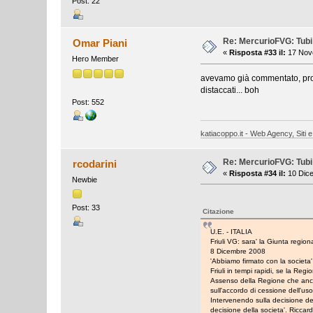
Post: 22
Re: MercurioFVG: Tubi p
Omar Piani
«
Risposta #33 il:
17 Nove
Hero Member
avevamo già commentato, probab
distaccati... boh
Post: 552
katiacoppo.it - Web Agency, Siti e
Re: MercurioFVG: Tubi p
rcodarini
«
Risposta #34 il:
10 Dice
Newbie
Post: 33
Citazione
U.E. - ITALIA
Friuli VG: sara' la Giunta region
8 Dicembre 2008
'Abbiamo firmato con la societa' 
Friuli in tempi rapidi, se la Reg
Assenso della Regione che ancora 
sull'accordo di cessione dell'uso 
Intervenendo sulla decisione del
decisione della societa'. Riccard