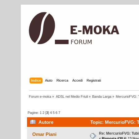
Indice
Aiuto
Ricerca
Accedi
Registrati
Forum e-moka
»
ADSL nel Medio Friuli
»
Banda Larga
»
MercurioFVG: Tu
Pagine:
1
2
[
3
]
4
5
6
7
Autore
Topic: MercurioFVG: Tub
Re: MercurioFVG: Tubi p
Omar Piani
«
Risposta #30 il:
13 Nove