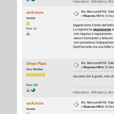
katiacoppo.it - Web Agency, Siti e
Re: MercurioFVG: Tubi p
arch.hcra
«
Risposta #37 il:
15 Dice
Newbie
leggete bene il testo dell'art
Post: 13
La regione ha
giustamente
b
-non seguiva il regolamento;
-dava il monopolio a telecom 
-non prevedeva l'adeguamento
Quell'accordo era una fuffa! 
Re: MercurioFVG: Tubi p
Omar Piani
«
Risposta #38 il:
15 Dice
Hero Member
ma certo che è giusto, solo c
Post: 552
katiacoppo.it - Web Agency, Siti e
Re: MercurioFVG: Tubi p
arch.hcra
«
Risposta #39 il:
15 Dice
Newbie