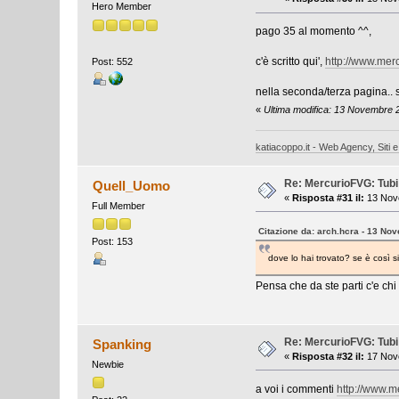
Hero Member
pago 35 al momento ^^,
c'è scritto qui',
http://www.me
Post: 552
nella seconda/terza pagina.. 
«
Ultima modifica: 13 Novembre 
katiacoppo.it - Web Agency, Siti e
Re: MercurioFVG: Tubi p
Quell_Uomo
«
Risposta #31 il:
13 Nove
Full Member
Citazione da: arch.hcra - 13 No
Post: 153
dove lo hai trovato? se è così
Pensa che da ste parti c'e chi
Re: MercurioFVG: Tubi p
Spanking
«
Risposta #32 il:
17 Nove
Newbie
a voi i commenti
http://www.