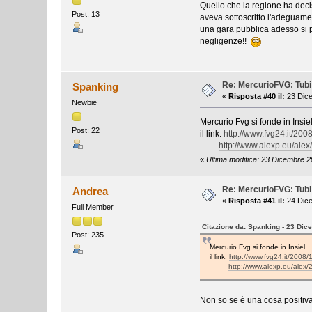
Quello che la regione ha deci
Post: 13
aveva sottoscritto l'adeguamen
una gara pubblica adesso si p
negligenze!!
Re: MercurioFVG: Tubi p
Spanking
«
Risposta #40 il:
23 Dice
Newbie
Mercurio Fvg si fonde in Insie
Post: 22
il link:
http://www.fvg24.it/200
http://www.alexp.eu/alex/
«
Ultima modifica: 23 Dicembre 
Re: MercurioFVG: Tubi p
Andrea
«
Risposta #41 il:
24 Dice
Full Member
Citazione da: Spanking - 23 Dic
Post: 235
Mercurio Fvg si fonde in Insiel
il link:
http://www.fvg24.it/2008/1
http://www.alexp.eu/alex/2
Non so se è una cosa positiva