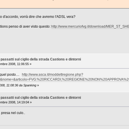
.
o d'accordo, vorrà dire che avremo l'ADSL vera?
stions penso di aver visto questo:
http://www.mercuriofvg.it/download/MER_ST_SH
assatti sul ciglio della strada Castions e dintorni
mbre 2008, 11:06:55 »
 quel posto....
http://www.asca.it/moddettregione.php?
one=&nome=&articolo=FVG:%20RICCARDI,%20REGIONE%20NON%20APPRO
008, 11:08:36 da Spanking
»
assatti sul ciglio della strada Castions e dintorni
mbre 2008, 14:19:04 »
 presa nel culo..