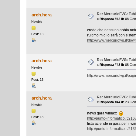
Re: MercurioFVG: Tubi p
arch.hcra
«
Risposta #42 il:
08 Genn
Newbie
credo che nessuno abbia notato
Post: 13
l'ultimo miglio sarà con siste
http://www.mercuriofvg.it/
Re: MercurioFVG: Tubi p
arch.hcra
«
Risposta #43 il:
08 Genn
Newbie
http://www.mercuriofvg.it/pagi
Post: 13
Re: MercurioFVG: Tubi p
arch.hcra
«
Risposta #44 il:
23 Genn
Newbie
news gara wimax:
Post: 13
http://punto-informatico.it/2
lista aziende in gara per il w
http://punto-informatico.it/