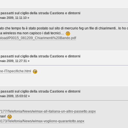
assatti sul ciglio della strada Castions e dintorni
aio 2009, 11:11:10 »
 che tempo fa è stato postato sul sito di mercurio fvg un file di chiarimenti.. Io ho
ma wireless ma non capisco i dati tecnici....
download/P0015_081209_Chiarimenti%20Bando.pdf
assatti sul ciglio della strada Castions e dintorni
aio 2009, 11:27:31 »
ne-IT/specifiche.html
assatti sul ciglio della strada Castions e dintorni
aio 2009, 15:03:02 »
167177/Telefonia/News/wimax-all-italiana-un-altro-passetto.aspx
imax!
2133173/Telefonia/News/wimax-vogliono-quarantotto.aspx