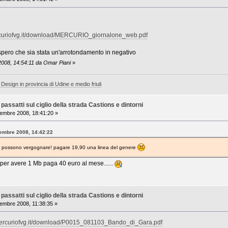
rcuriofvg.it/download/MERCURIO_giornalone_web.pdf
spero che sia stata un'arrotondamento in negativo
2008, 14:54:11 da Omar Piani
»
 Design in provincia di Udine e medio friuli
assatti sul ciglio della strada Castions e dintorni
mbre 2008, 18:41:20 »
vembre 2008, 14:42:22
 si possono vergognare! pagare 19,90 una linea del genere
 per avere 1 Mb paga 40 euro al mese......
assatti sul ciglio della strada Castions e dintorni
mbre 2008, 11:38:35 »
mercuriofvg.it/download/P0015_081103_Bando_di_Gara.pdf