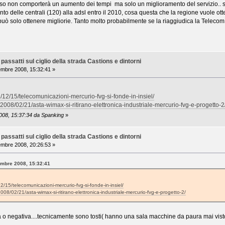
so non comporterà un aumento dei tempi ma solo un miglioramento del servizio.. se
to delle centrali (120) alla adsl entro il 2010, cosa questa che la regione vuole o
uò solo ottenere migliorie. Tanto molto probabilmente se la riaggiudica la Teleco
assatti sul ciglio della strada Castions e dintorni
mbre 2008, 15:32:41 »
l
8/12/15/telecomunicazioni-mercurio-fvg-si-fonde-in-insiel/
2008/02/21/asta-wimax-si-ritirano-elettronica-industriale-mercurio-fvg-e-progetto-2
2008, 15:37:34 da Spanking
»
assatti sul ciglio della strada Castions e dintorni
mbre 2008, 20:26:53 »
embre 2008, 15:32:41
2/15/telecomunicazioni-mercurio-fvg-si-fonde-in-insiel/
008/02/21/asta-wimax-si-ritirano-elettronica-industriale-mercurio-fvg-e-progetto-2/
 o negativa....tecnicamente sono tosti( hanno una sala macchine da paura mai visto n