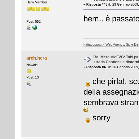
Hero Member
«
Risposta #45 il:
23 Gennaio 2009,
hem.. è passat
Post: 552
katiacoppo.it - Web Agency, Siti e Des
Re: MercurioFVG: Tubi pass
arch.hcra
strada Castions e dintorni
Newbie
«
Risposta #46 il:
26 Gennaio 2009,
Post: 13
che pirla!, sc
della assegnazio
sembrava strano
sorry