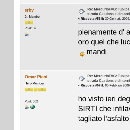
Re: MercurioFVG: Tubi pass
erby
strada Castions e dintorni
Jr. Member
«
Risposta #56 il:
30 Gennaio 2009,
Post: 87
pienamente d' a
oro quel che lucc
mandi
Re: MercurioFVG: Tubi pass
Omar Piani
strada Castions e dintorni
Hero Member
«
Risposta #57 il:
05 Febbraio 2009,
ho visto ieri de
Post: 552
SIRTI che infil
tagliato l'asfalt