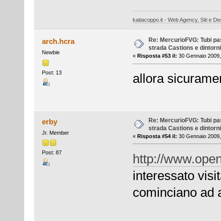
katiacoppo.it - Web Agency, Siti e Des
Re: MercurioFVG: Tubi pass
arch.hcra
strada Castions e dintorni
Newbie
«
Risposta #53 il:
30 Gennaio 2009,
Post: 13
allora sicurame
Re: MercurioFVG: Tubi pass
erby
strada Castions e dintorni
Jr. Member
«
Risposta #54 il:
30 Gennaio 2009,
Post: 87
http://www.open
interessato vis
cominciano ad a