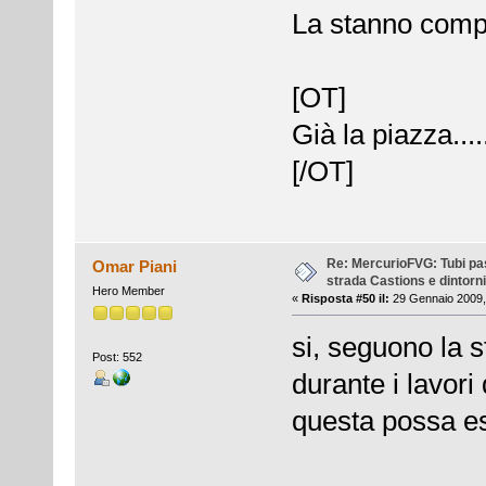
La stanno compl
[OT]
Già la piazza...
[/OT]
Re: MercurioFVG: Tubi pass
Omar Piani
strada Castions e dintorni
Hero Member
«
Risposta #50 il:
29 Gennaio 2009,
si, seguono la s
Post: 552
durante i lavori
questa possa es