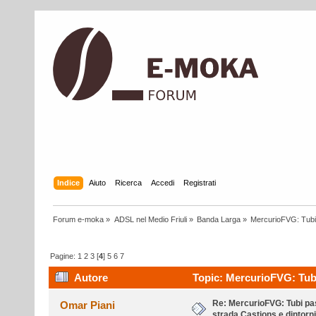
Indice
Aiuto
Ricerca
Accedi
Registrati
Forum e-moka
»
ADSL nel Medio Friuli
»
Banda Larga
»
MercurioFVG: Tubi p
Pagine:
1
2
3
[
4
]
5
6
7
Autore
Topic: MercurioFVG: Tubi 
volte)
Re: MercurioFVG: Tubi pass
Omar Piani
strada Castions e dintorni