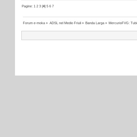
Pagine:
1
2
3
[
4
]
5
6
7
Forum e-moka
»
ADSL nel Medio Friuli
»
Banda Larga
»
MercurioFVG: Tubi p