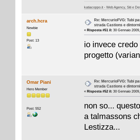
katiacoppo.it - Web Agency, Siti e Des
Re: MercurioFVG: Tubi pass
arch.hcra
strada Castions e dintorni
Newbie
«
Risposta #51 il:
30 Gennaio 2009,
Post: 13
io invece credo
progetto (varia
Re: MercurioFVG: Tubi pass
Omar Piani
strada Castions e dintorni
Hero Member
«
Risposta #52 il:
30 Gennaio 2009,
non so... quest
Post: 552
a talmassons c
Lestizza...