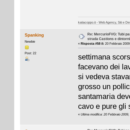
katiacoppo.it - Web Agency, Siti e Des
Re: MercurioFVG: Tubi pass
Spanking
strada Castions e dintorni
Newbie
«
Risposta #58 il:
20 Febbraio 2009,
Post: 22
settimana scorsa
facevano dei la
si vedeva stava
grosso un pollic
santamaria devo
cavo e pure gli s
«
Ultima modifica: 20 Febbraio 2009,