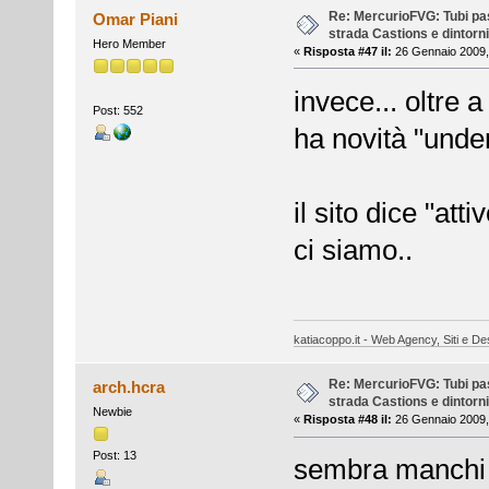
Re: MercurioFVG: Tubi pass
Omar Piani
strada Castions e dintorni
Hero Member
«
Risposta #47 il:
26 Gennaio 2009,
invece... oltre 
Post: 552
ha novità "unde
il sito dice "at
ci siamo..
katiacoppo.it - Web Agency, Siti e Des
Re: MercurioFVG: Tubi pass
arch.hcra
strada Castions e dintorni
Newbie
«
Risposta #48 il:
26 Gennaio 2009,
Post: 13
sembra manchi s