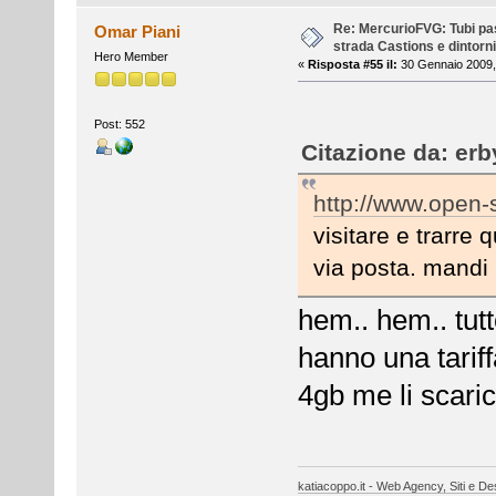
Re: MercurioFVG: Tubi pass
Omar Piani
strada Castions e dintorni
Hero Member
«
Risposta #55 il:
30 Gennaio 2009,
Post: 552
Citazione da: erb
http://www.open-s
visitare e trarre
via posta. mandi
hem.. hem.. tutt
hanno una tariff
4gb me li scaric
katiacoppo.it - Web Agency, Siti e Des