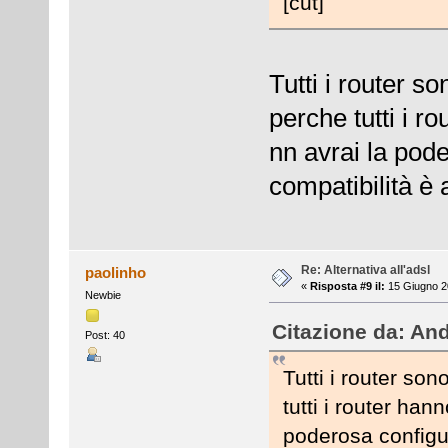
[cut]
Tutti i router s
perche tutti i r
nn avrai la pod
compatibilità è 
Re: Alternativa all'adsl
paolinho
«
Risposta #9 il:
15 Giugno 2
Newbie
Citazione da: And
Post: 40
Tutti i router so
tutti i router han
poderosa configur