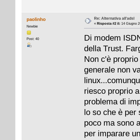
Re: Alternativa all'adsl
paolinho
«
Risposta #2 il:
14 Giugno 2
Newbie
Di modem ISDN 
Post: 40
della Trust. Fa
Non c'è proprio
generale non v
linux...comunqu
riesco proprio a
problema di imp
lo so che è per
poco ma sono al
per imparare un