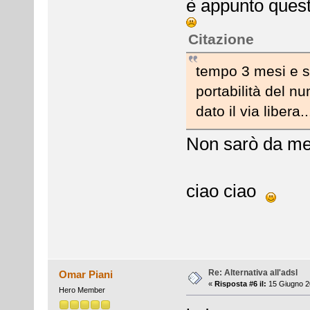
è appunto questo
Citazione
tempo 3 mesi e st
portabilità del n
dato il via libera..
Non sarò da m
ciao ciao
Re: Alternativa all'adsl
Omar Piani
«
Risposta #6 il:
15 Giugno 2
Hero Member