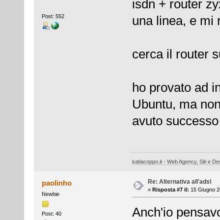
isdn + router zy
Post: 552
una linea, e mi
cerca il router 
ho provato ad i
Ubuntu, ma non 
avuto successo
katiacoppo.it - Web Agency, Siti e Des
Re: Alternativa all'adsl
paolinho
«
Risposta #7 il:
15 Giugno 2
Newbie
Anch'io pensavo
Post: 40