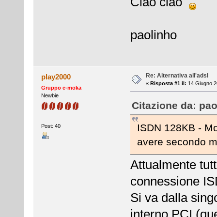
Ciao ciao
paolinho
Re: Alternativa all'adsl
play2000
«
Risposta #1 il:
14 Giugno 2
Gruppo e-moka
Newbie
Citazione da: pao
ISDN 128KB - Mor
Post: 40
avere secondo m
Attualmente tut
connessione ISD
Si va dalla sing
interno PCI (que