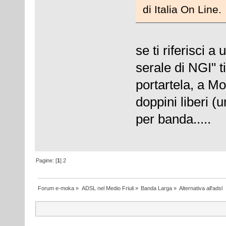
di Italia On Line.
se ti riferisci 
serale di NGI" 
portartela, a Mo
doppini liberi (
per banda.....
Pagine: [
1
]
2
Forum e-moka
»
ADSL nel Medio Friuli
»
Banda Larga
»
Alternativa all'adsl