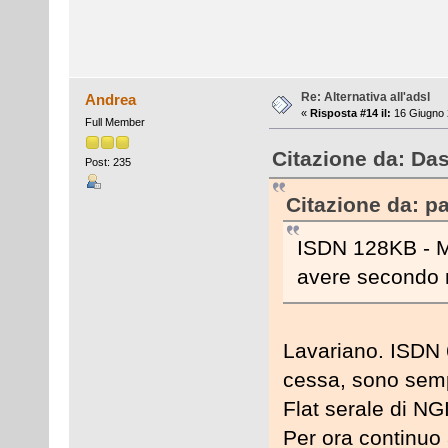
Re: Alternativa all'adsl
Andrea
«
Risposta #14 il:
16 Giugno 
Full Member
Citazione da: Da
Post: 235
Citazione da: p
ISDN 128KB - Mo
avere secondo 
Lavariano. ISDN 6
cessa, sono sempr
Flat serale di NGI
Per ora continuo 