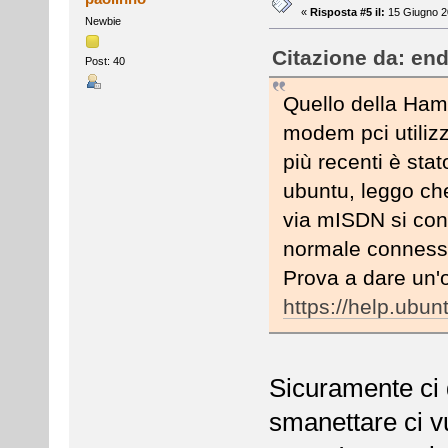
«
Risposta #5 il:
15 Giugno 2
Newbie
Citazione da: end
Post: 40
Quello della Ham
modem pci utilizz
più recenti è sta
ubuntu, leggo ch
via mISDN si co
normale conness
Prova a dare un'o
https://help.ubu
Sicuramente ci 
smanettare ci 