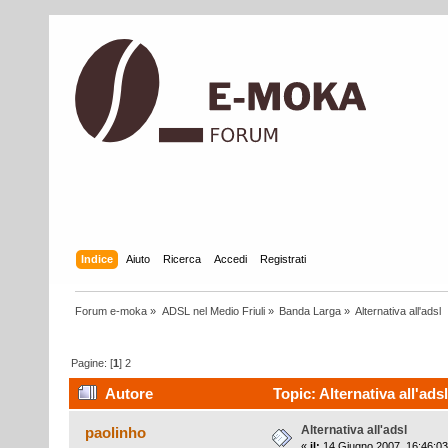
Indice
Aiuto
Ricerca
Accedi
Registrati
Forum e-moka
»
ADSL nel Medio Friuli
»
Banda Larga
»
Alternativa all'adsl
Pagine: [
1
]
2
Autore
Topic: Alternativa all'ads
Alternativa all'adsl
paolinho
«
il:
14 Giugno 2007, 16:46:03