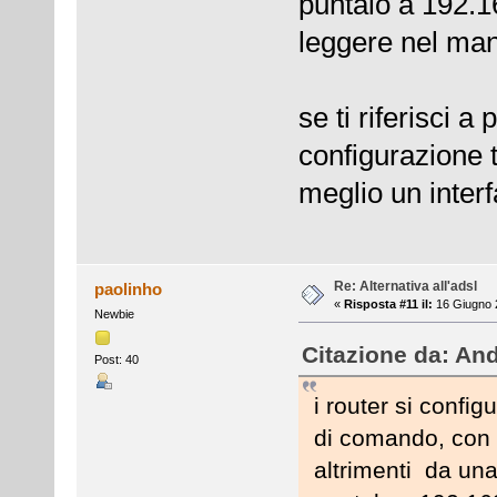
puntalo a 192.1
leggere nel manua
se ti riferisci 
configurazione t
meglio un interf
Re: Alternativa all'adsl
paolinho
«
Risposta #11 il:
16 Giugno 2
Newbie
Citazione da: And
Post: 40
i router si confi
di comando, con 
altrimenti da una