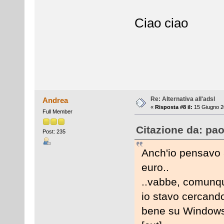
Ciao ciao
Re: Alternativa all'adsl
Andrea
«
Risposta #8 il:
15 Giugno 2
Full Member
Citazione da: pao
Post: 235
Anch'io pensavo a
euro..
..vabbe, comunqu
io stavo cercando
bene su Windows