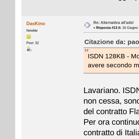
Re: Alternativa all'adsl
DasKino
«
Risposta #13 il:
16 Giugno 
Newbie
Citazione da: pao
Post: 32
ISDN 128KB - Mor
avere secondo m
Lavariano. ISDN 
non cessa, sono
del contratto Fl
Per ora continuo
contratto di Ital