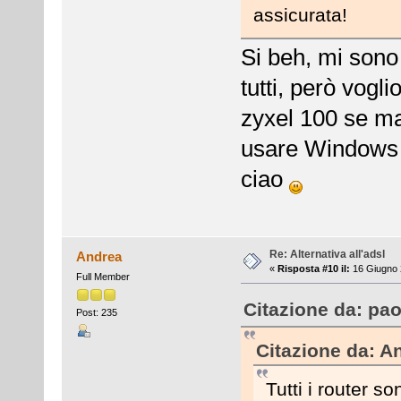
assicurata!
Si beh, mi sono
tutti, però vogli
zyxel 100 se ma
usare Windows 
ciao
Re: Alternativa all'adsl
Andrea
«
Risposta #10 il:
16 Giugno 
Full Member
Citazione da: pao
Post: 235
Citazione da: A
Tutti i router 