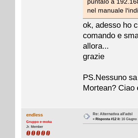
puntalo a 192.168
nel manuale l'indir
ok, adesso ho c
comando e smane
allora...
grazie
PS.Nessuno sa n
Mortean? Ciao 
Re: Alternativa all'adsl
endless
«
Risposta #12 il:
16 Giugno 
Gruppo e-moka
Jr. Member