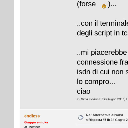
(forse
)...
..con il termina
degli script in t
..mi piacerebbe
connessione fra
isdn di cui non
lo compro...
ciao
«
Ultima modifica: 14 Giugno 2007, 1
Re: Alternativa all'adsl
endless
«
Risposta #3 il:
14 Giugno 2
Gruppo e-moka
Jr. Member