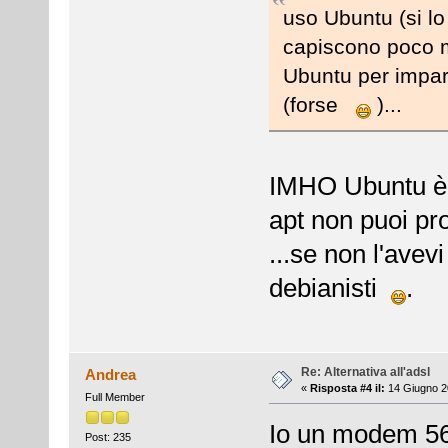
uso Ubuntu (si lo
capiscono poco m
Ubuntu per impara
(forse
)...
IMHO Ubuntu è u
apt non puoi pr
...se non l'avevi
debianisti
.
Re: Alternativa all'adsl
Andrea
«
Risposta #4 il:
14 Giugno 2
Full Member
Io un modem 56
Post: 235