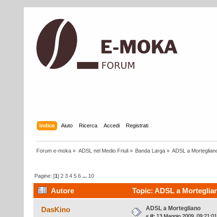
Indice
Aiuto
Ricerca
Accedi
Registrati
Forum e-moka
»
ADSL nel Medio Friuli
»
Banda Larga
»
ADSL a Morteglian
Pagine: [
1
]
2
3
4
5
6
...
10
Autore
Topic: ADSL a Morteglian
ADSL a Mortegliano
DasKino
«
il:
13 Maggio 2009, 09:21:01