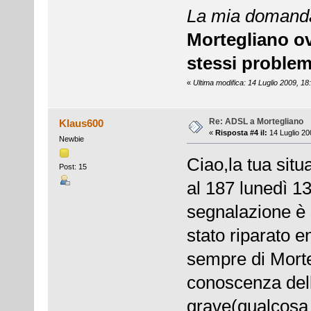
La mia domand
Mortegliano ov
stessi problem
«
Ultima modifica: 14 Luglio 2009, 1
Re: ADSL a Mortegliano
Klaus600
«
Risposta #4 il:
14 Luglio 20
Newbie
Ciao,la tua situ
Post: 15
al 187 lunedì 13
segnalazione è s
stato riparato 
sempre di Morte
conoscenza dell
grave(qualcosa 