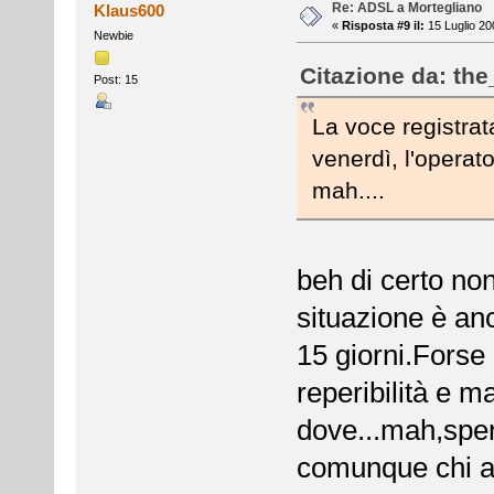
Re: ADSL a Mortegliano
Klaus600
«
Risposta #9 il:
15 Luglio 20
Newbie
Citazione da: the
Post: 15
La voce registrat
venerdì, l'operator
mah....
beh di certo non 
situazione è an
15 giorni.Forse 
reperibilità e m
dove...mah,spe
comunque chi an