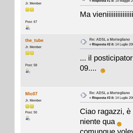
«
Risposta #1 il:
19 Maggio 2
Jr. Member
Ma vieniiiiiiiiiii
Post: 67
Re: ADSL a Mortegliano
the_tube
«
Risposta #2 il:
14 Luglio 20
Jr. Member
... il posticipat
Post: 58
09....
Re: ADSL a Mortegliano
Mic07
«
Risposta #3 il:
14 Luglio 20
Jr. Member
Ciao ragazzi, è
Post: 50
niente qua
comunque volevo