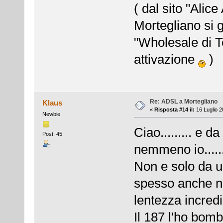
( dal sito "Ali
Mortegliano si g
"Wholesale di Te
attivazione
)
Re: ADSL a Mortegliano
Klaus
«
Risposta #14 il:
16 Luglio 2
Newbie
Ciao......... e 
Post: 45
nemmeno io........
Non e solo da u
spesso anche ne
lentezza incredi
Il 187 l'ho bomb