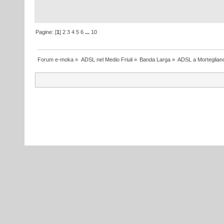
Pagine: [
1
]
2
3
4
5
6
...
10
Forum e-moka
»
ADSL nel Medio Friuli
»
Banda Larga
»
ADSL a Morteglian