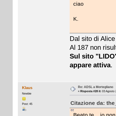
ciao
K.
Dal sito di Alic
Al 187 non risul
Sul sito "LID
appare attiva
.
Re: ADSL a Mortegliano
Klaus
«
Risposta #28 il:
03 Agosto 
Newbie
Citazione da: the
Post: 45
Beato te... io no