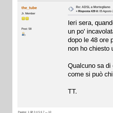
Re: ADSL a Mortegliano
the_tube
«
Risposta #29 il:
05 Agosto 
Jr. Member
Ieri sera, quand
Post: 58
un po' incavolat
dopo le 48 ore po
non ho chiesto ul
Qualcuno sa di 
come si può ch
TT.
Pagine:
1
[
2
]
3
4
5
6
7
...
10