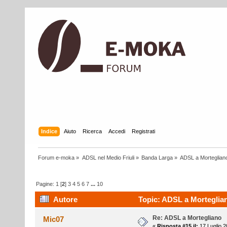
Indice
Aiuto
Ricerca
Accedi
Registrati
Forum e-moka
»
ADSL nel Medio Friuli
»
Banda Larga
»
ADSL a Morteglian
Pagine:
1
[
2
]
3
4
5
6
7
...
10
Autore
Topic: ADSL a Morteglian
Re: ADSL a Mortegliano
Mic07
«
Risposta #15 il:
17 Luglio 2