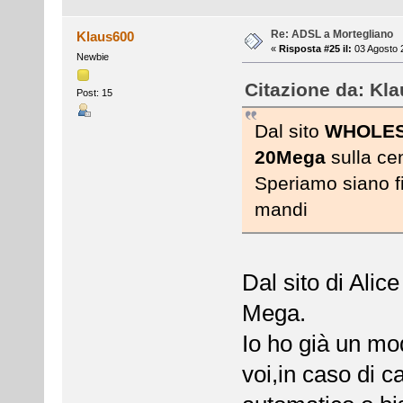
Re: ADSL a Mortegliano
Klaus600
«
Risposta #25 il:
03 Agosto 
Newbie
Citazione da: Kla
Post: 15
Dal sito
WHOLE
20Mega
sulla ce
Speriamo siano fi
mandi
Dal sito di Alic
Mega.
Io ho già un mo
voi,in caso di 