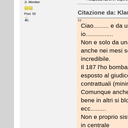
Jr. Member
Citazione da: Kla
Post: 50
Ciao......... e d
io................
Non e solo da un
anche nei mesi sc
incredibile.
Il 187 l'ho bomba
esposto al giudic
contrattuali (min
Comunque anche 
bene in altri si b
ecc.........
Non e proprio si
in centrale