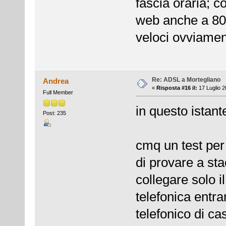
fascia oraria; 
web anche a 80
veloci ovviament
Re: ADSL a Mortegliano
Andrea
«
Risposta #16 il:
17 Luglio 2
Full Member
in questo istan
Post: 235
cmq un test per 
di provare a sta
collegare solo i
telefonica entra
telefonico di ca