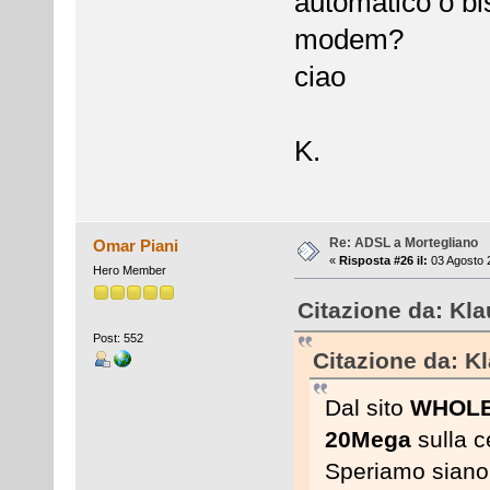
automatico o bis
modem?
ciao
K.
Re: ADSL a Mortegliano
Omar Piani
«
Risposta #26 il:
03 Agosto 
Hero Member
Citazione da: Kla
Post: 552
Citazione da: Kl
Dal sito
WHOLE
20Mega
sulla c
Speriamo siano f