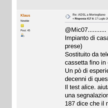
Re: ADSL a Mortegliano
Klaus
«
Risposta #17 il:
17 Luglio 2
Newbie
@Mic07...........
Post: 45
Impianto di casa
prese)
Sostituito da tel
cassetta fino in
Un pò di esperie
decenni di ques
Il test alice. ai
una segnalazion
187 dice che il 