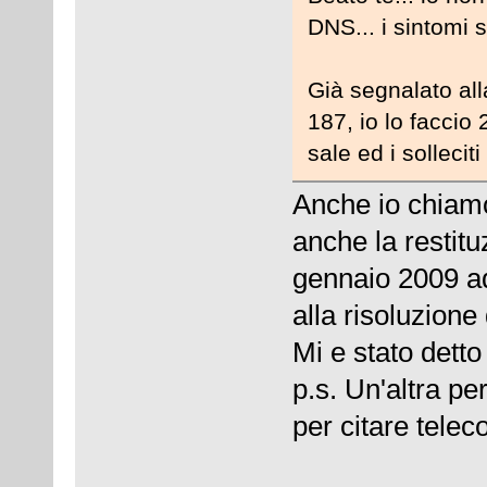
DNS... i sintomi s
Già segnalato al
187, io lo faccio 
sale ed i solleciti
Anche io chiamo
anche la restitu
gennaio 2009 ad 
alla risoluzione
Mi e stato dett
p.s. Un'altra pe
per citare telec