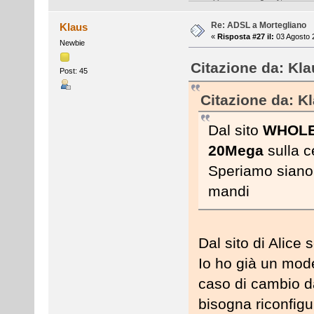
Re: ADSL a Mortegliano
Klaus
«
Risposta #27 il:
03 Agosto 
Newbie
Citazione da: Kla
Post: 45
Citazione da: Kl
Dal sito
WHOLE
20Mega
sulla c
Speriamo siano f
mandi
Dal sito di Alice
Io ho già un mod
caso di cambio d
bisogna riconfig