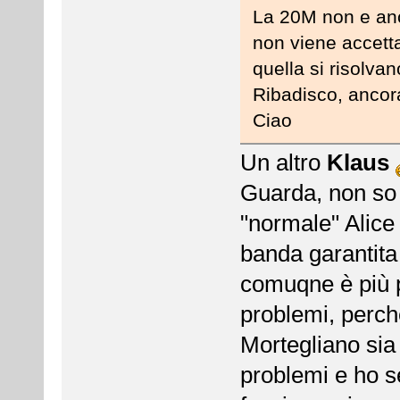
La 20M non e anc
non viene accetta
quella si risolvan
Ribadisco, ancora
Ciao
Un altro
Klaus
Guarda, non so c
"normale" Alic
banda garantita
comuqne è più p
problemi, perch
Mortegliano sia
problemi e ho 