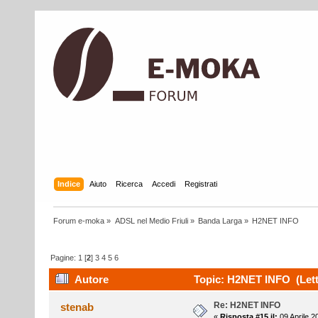
Indice
Aiuto
Ricerca
Accedi
Registrati
Forum e-moka
»
ADSL nel Medio Friuli
»
Banda Larga
»
H2NET INFO
Pagine:
1
[
2
]
3
4
5
6
Autore
Topic: H2NET INFO (Letto
Re: H2NET INFO
stenab
«
Risposta #15 il:
09 Aprile 2