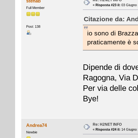
stenab
«
Risposta #23 il:
03 Giugno 
Full Member
Citazione da: And
Post: 138
io sono di Brazz
praticamente è s
Dipende di dove
Ragogna, Via De
Per via delle co
Bye!
Re: H2NET INFO
Andrea74
«
Risposta #24 il:
14 Giugno 
Newbie