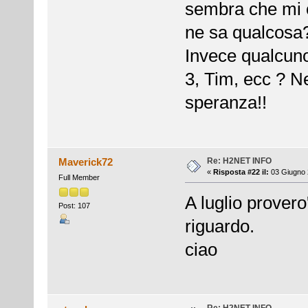
sembra che mi c
ne sa qualcosa
Invece qualcuno
3, Tim, ecc ? N
speranza!!
Re: H2NET INFO
Maverick72
«
Risposta #22 il:
03 Giugno 
Full Member
A luglio provero'
Post: 107
riguardo.
ciao
Re: H2NET INFO