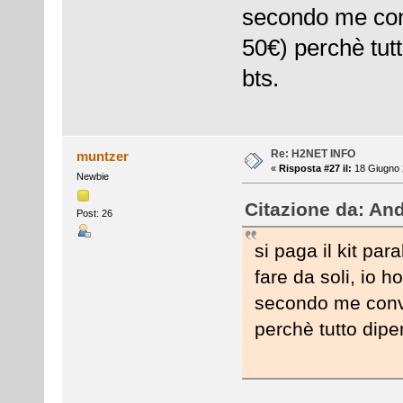
secondo me conv
50€) perchè tutto
bts.
Re: H2NET INFO
muntzer
«
Risposta #27 il:
18 Giugno 
Newbie
Citazione da: And
Post: 26
si paga il kit par
fare da soli, io ho
secondo me convie
perchè tutto dipen