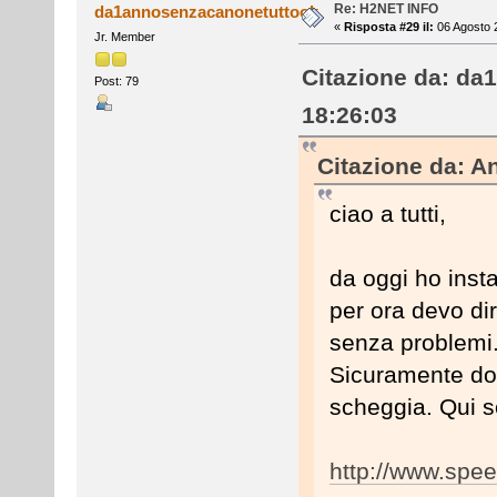
Re: H2NET INFO
da1annosenzacanonetuttook
«
Risposta #29 il:
06 Agosto 
Jr. Member
Citazione da: da
Post: 79
18:26:03
Citazione da: A
ciao a tutti,
da oggi ho inst
per ora devo dir
senza problemi
Sicuramente do
scheggia. Qui so
http://www.spee