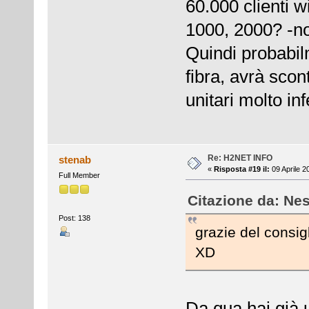
60.000 clienti w
1000, 2000? -non
Quindi probabil
fibra, avrà scon
unitari molto infe
Re: H2NET INFO
stenab
«
Risposta #19 il:
09 Aprile 2
Full Member
Citazione da: Nes
Post: 138
grazie del consigl
XD
Da qua hai già 