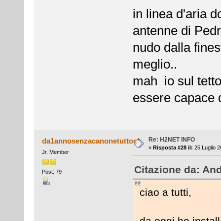
in linea d'aria d
antenne di Pedr
nudo dalla fine
meglio..
mah io sul tetto
essere capace di
Re: H2NET INFO
da1annosenzacanonetuttook
«
Risposta #28 il:
25 Luglio 2
Jr. Member
Citazione da: An
Post: 79
ciao a tutti,
da oggi ho instal