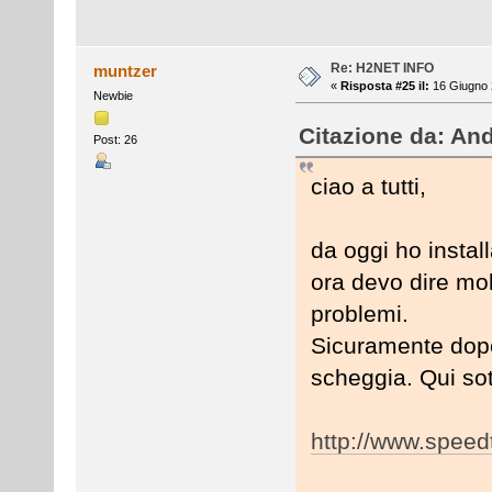
Re: H2NET INFO
muntzer
«
Risposta #25 il:
16 Giugno 
Newbie
Citazione da: An
Post: 26
ciao a tutti,
da oggi ho instal
ora devo dire mol
problemi.
Sicuramente dop
scheggia. Qui sott
http://www.speed