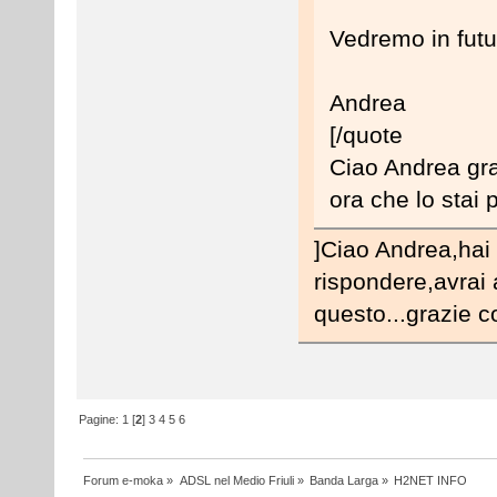
Vedremo in futu
Andrea
[/quote
Ciao Andrea graz
ora che lo stai
]Ciao Andrea,hai 
rispondere,avrai 
questo...grazie 
Pagine:
1
[
2
]
3
4
5
6
Forum e-moka
»
ADSL nel Medio Friuli
»
Banda Larga
»
H2NET INFO