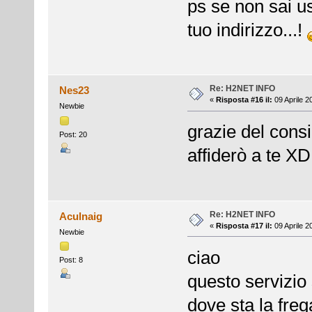
ps se non sai u
tuo indirizzo...!
Re: H2NET INFO
Nes23
«
Risposta #16 il:
09 Aprile 2
Newbie
grazie del consi
Post: 20
affiderò a te XD
Re: H2NET INFO
Aculnaig
«
Risposta #17 il:
09 Aprile 2
Newbie
ciao
Post: 8
questo servizio
dove sta la freg