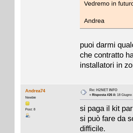
Vedremo in futuro
Andrea
puoi darmi qualc
che contratto ha
installatori in z
Re: H2NET INFO
Andrea74
«
Risposta #26 il:
18 Giugno 
Newbie
si paga il kit p
Post: 8
si può fare da so
difficile.