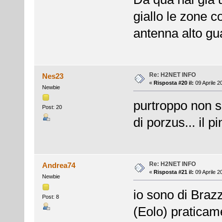
giallo le zone c
antenna alto g
Re: H2NET INFO
Nes23
«
Risposta #20 il:
09 Aprile 2
Newbie
purtroppo non s
Post: 20
di porzus... il 
Re: H2NET INFO
Andrea74
«
Risposta #21 il:
09 Aprile 2
Newbie
io sono di Bra
Post: 8
(Eolo) praticam