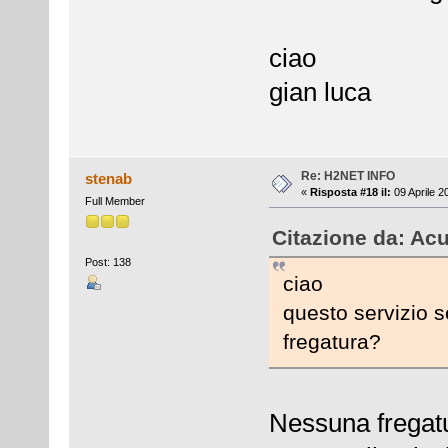
ciao
gian luca
Re: H2NET INFO
stenab
«
Risposta #18 il:
09 Aprile 2
Full Member
Citazione da: Acu
Post: 138
ciao
questo servizio s
fregatura?
Nessuna fregatu