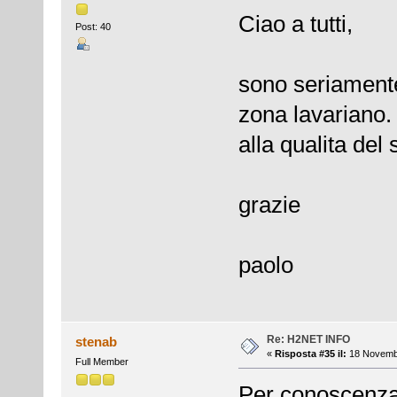
Ciao a tutti,
Post: 40
sono seriamente
zona lavariano. 
alla qualita del 
grazie
paolo
Re: H2NET INFO
stenab
«
Risposta #35 il:
18 Novembr
Full Member
Per conoscenza.