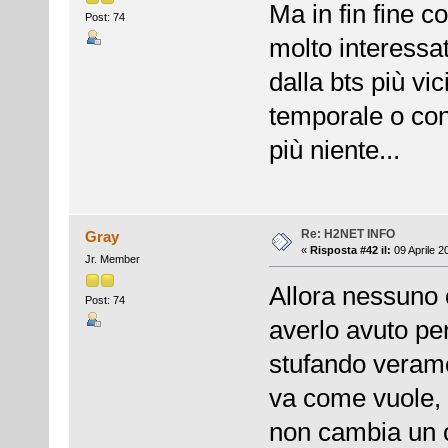
Ma in fin fine 
Post: 74
molto interessa
dalla bts più vi
temporale o con
più niente...
Re: H2NET INFO
Gray
«
Risposta #42 il:
09 Aprile 2
Jr. Member
Allora nessuno
Post: 74
averlo avuto pe
stufando verame
va come vuole, 
non cambia un c