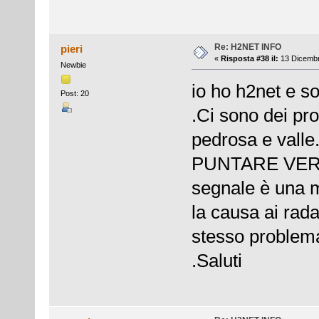
Re: H2NET INFO
pieri
«
Risposta #38 il:
13 Dicembr
Newbie
io ho h2net e s
Post: 20
.Ci sono dei pro
pedrosa e val
PUNTARE VERS
segnale è una 
la causa ai rada
stesso problema
.Saluti