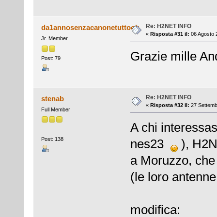
Re: H2NET INFO
da1annosenzacanonetuttook
«
Risposta #31 il:
06 Agosto 
Jr. Member
Grazie mille And
Post: 79
Re: H2NET INFO
stenab
«
Risposta #32 il:
27 Settemb
Full Member
A chi interessas
Post: 138
nes23
), H2N
a Moruzzo, che 
(le loro antenn
modifica: