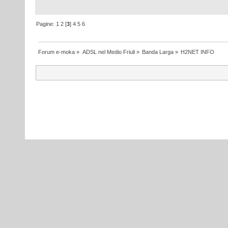
Pagine:
1
2
[
3
]
4
5
6
Forum e-moka
»
ADSL nel Medio Friuli
»
Banda Larga
»
H2NET INFO