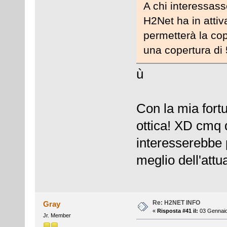
A chi interessas
H2Net ha in atti
permetterà la cop
una copertura di
ù
Con la mia fortu
ottica! XD cmq 
interesserebbe p
meglio dell'att
Re: H2NET INFO
Gray
«
Risposta #41 il:
03 Gennaio
Jr. Member