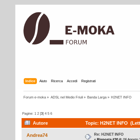
Indice
Aiuto
Ricerca
Accedi
Registrati
Forum e-moka
»
ADSL nel Medio Friuli
»
Banda Larga
»
H2NET INFO
Pagine:
1
2
[
3
]
4
5
6
Autore
Topic: H2NET INFO (Lett
Re: H2NET INFO
Andrea74
«
Risposta #30 il:
06 Agosto 