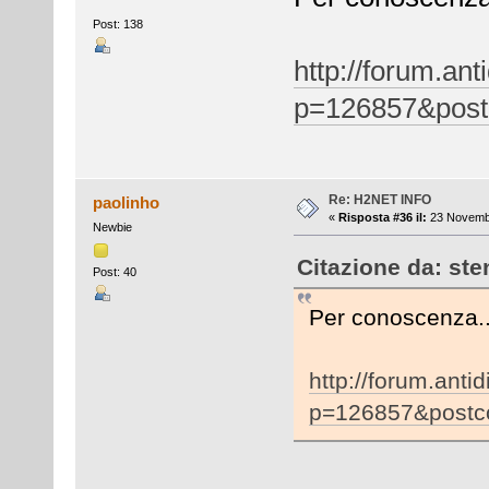
Post: 138
http://forum.ant
p=126857&post
Re: H2NET INFO
paolinho
«
Risposta #36 il:
23 Novembr
Newbie
Citazione da: st
Post: 40
Per conoscenza...
http://forum.anti
p=126857&postc