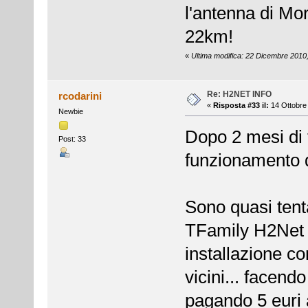
l'antenna di Mo
22km!
«
Ultima modifica: 22 Dicembre 2010
Re: H2NET INFO
rcodarini
«
Risposta #33 il:
14 Ottobre 
Newbie
Dopo 2 mesi di t
Post: 33
funzionamento 
Sono quasi tent
TFamily H2Net 
installazione c
vicini... facend
pagando 5 euri 