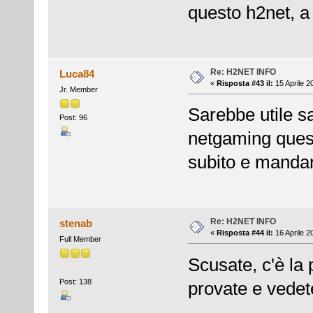
questo h2net, a
Re: H2NET INFO
Luca84
«
Risposta #43 il:
15 Aprile 2
Jr. Member
Sarebbe utile s
Post: 96
netgaming ques
subito e mandar
Re: H2NET INFO
stenab
«
Risposta #44 il:
16 Aprile 2
Full Member
Scusate, c'è la 
Post: 138
provate e vede