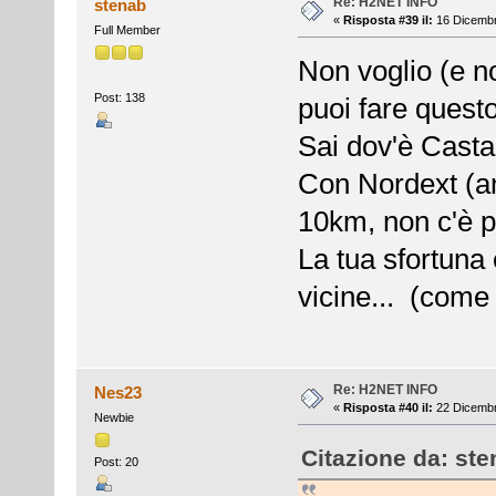
Re: H2NET INFO
stenab
«
Risposta #39 il:
16 Dicembr
Full Member
Non voglio (e n
Post: 138
puoi fare quest
Sai dov'è Casta
Con Nordext (an
10km, non c'è p
La tua sfortuna 
vicine... (come
Re: H2NET INFO
Nes23
«
Risposta #40 il:
22 Dicembr
Newbie
Citazione da: ste
Post: 20