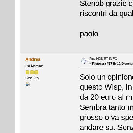
Stenab grazie d
riscontri da qua
paolo
Re: H2NET INFO
Andrea
«
Risposta #37 il:
12 Dicembr
Full Member
Solo un opinio
Post: 235
questo Wisp, in 
da 20 euro al me
Sembra tanto m
grosso o va spe
andare su. Senz