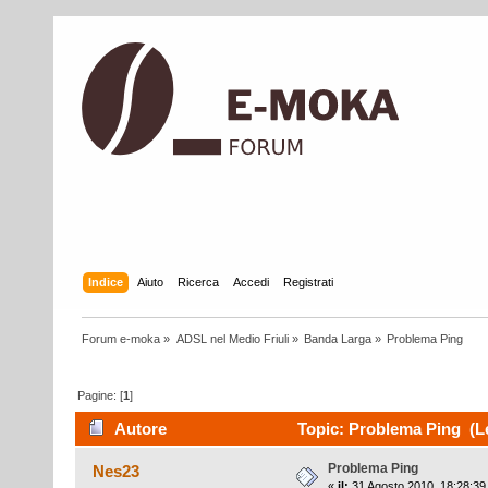
Indice
Aiuto
Ricerca
Accedi
Registrati
Forum e-moka
»
ADSL nel Medio Friuli
»
Banda Larga
»
Problema Ping
Pagine: [
1
]
Autore
Topic: Problema Ping (Le
Problema Ping
Nes23
«
il:
31 Agosto 2010, 18:28:39