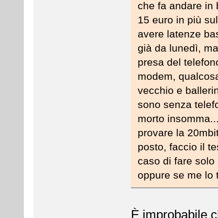
che fa andare in
15 euro in più s
avere latenze bas
già da lunedì, ma
presa del telefon
modem, qualcosa 
vecchio e balleri
sono senza telef
morto insomma...
provare la 20mbi
posto, faccio il t
caso di fare solo 
oppure se me lo t
È improbabile c