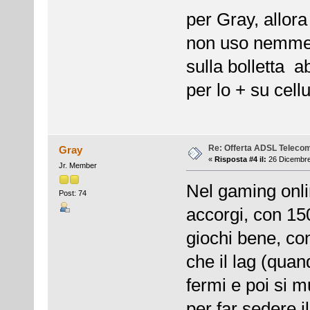
per Gray, allora
non uso nemmeno
sulla bolletta 
per lo + su cellu
Re: Offerta ADSL Teleco
Gray
«
Risposta #4 il:
26 Dicembre
Jr. Member
Nel gaming onli
Post: 74
accorgi, con 15
giochi bene, co
che il lag (quand
fermi e poi si m
per far sedere i