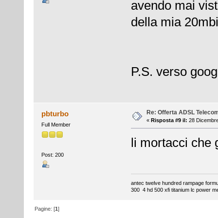
avendo mai visto
della mia 20mbi
P.S. verso goog
Re: Offerta ADSL Teleco
pbturbo
«
Risposta #9 il:
28 Dicembre
Full Member
li mortacci che
Post: 200
antec twelve hundred rampage formul
300 4 hd 500 xfi titanium lc power m
Pagine: [
1
]