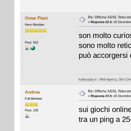
Re: Offerta ADSL Teleco
Omar Piani
«
Risposta #2 il:
26 Dicembre
Hero Member
son molto curios
Post: 552
sono molto ret
può accorgersi 
katiacoppo.it - Web Agency, Siti e Des
Re: Offerta ADSL Teleco
Andrea
«
Risposta #3 il:
26 Dicembre
Full Member
sui giochi onlin
Post: 235
tra un ping a 2