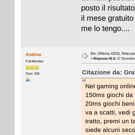
posto il risulta
il mese gratuito
me lo tengo....
Re: Offerta ADSL Teleco
Andrea
«
Risposta #5 il:
27 Dicembre
Full Member
Citazione da: Gra
Post: 235
Nel gaming online
150ms giochi da 
20ms giochi benis
va a scatti, vedi 
tratto, premi un t
siede alcuni sec