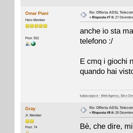
Re: Offerta ADSL Teleco
Omar Piani
«
Risposta #7 il:
27 Dicembre
Hero Member
anche io sta ma
Post: 552
telefono :/
E cmq i giochi 
quando hai visto
katiacoppo.it - Web Agency, Siti e Des
Re: Offerta ADSL Teleco
Gray
«
Risposta #8 il:
28 Dicembre
Jr. Member
Bè, che dire, m
Post: 74