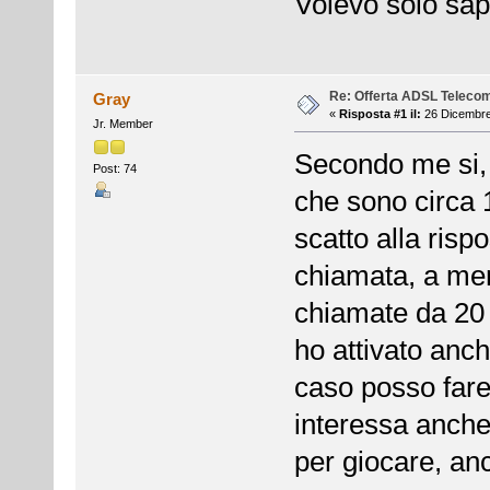
Volevo solo sap
Re: Offerta ADSL Teleco
Gray
«
Risposta #1 il:
26 Dicembre
Jr. Member
Secondo me si, 
Post: 74
che sono circa 
scatto alla rispo
chiamata, a me
chiamate da 20 
ho attivato anche
caso posso fare 
interessa anche
per giocare, anc