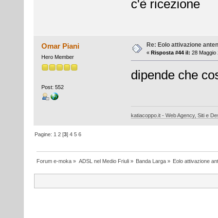
c'è ricezione
Re: Eolo attivazione ante
Omar Piani
«
Risposta #44 il:
28 Maggio 
Hero Member
dipende che cosa 
Post: 552
katiacoppo.it - Web Agency, Siti e Des
Pagine:
1
2
[
3
]
4
5
6
Forum e-moka
»
ADSL nel Medio Friuli
»
Banda Larga
»
Eolo attivazione a