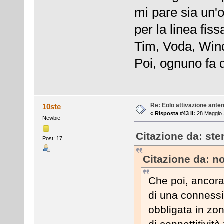
mi pare sia un'
per la linea fi
Tim, Voda, Win
Poi, ognuno fa qu
Re: Eolo attivazione ante
10ste
«
Risposta #43 il:
28 Maggio 
Newbie
Citazione da: ste
Post: 17
Citazione da: no
Che poi, ancora 
di una connessi
obbligata in zo