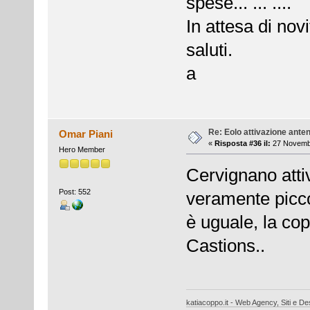
spese... ... ....
In attesa di novi
saluti.
a
Re: Eolo attivazione ante
Omar Piani
«
Risposta #36 il:
27 Novembr
Hero Member
Cervignano attiv
Post: 552
veramente piccol
è uguale, la c
Castions..
katiacoppo.it - Web Agency, Siti e Des