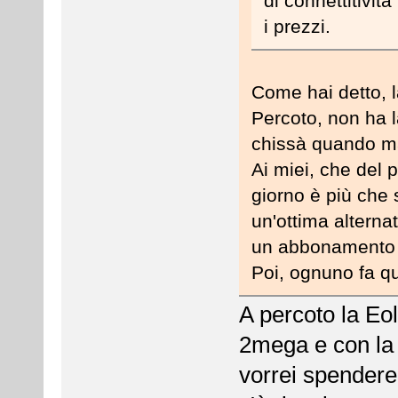
di connettitività
i prezzi.
Come hai detto, l
Percoto, non ha la
chissà quando ma
Ai miei, che del 
giorno è più che 
un'ottima alterna
un abbonamento d
Poi, ognuno fa que
A percoto la Eo
2mega e con la
vorrei spendere