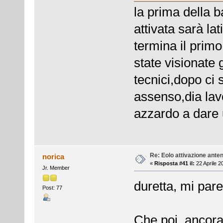
la prima della 
attivata sarà la
termina il prim
state visionate
tecnici,dopo ci 
assenso,dia lav
azzardo a dare
Re: Eolo attivazione ante
norica
«
Risposta #41 il:
22 Aprile 2
Jr. Member
duretta, mi pare
Post: 77
Che poi, ancora