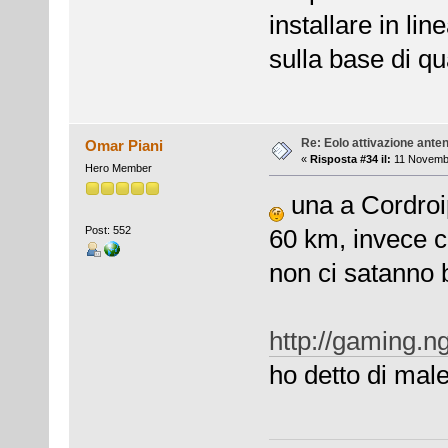
installare in l
sulla base di qu
Re: Eolo attivazione ante
Omar Piani
«
Risposta #34 il:
11 Novembr
Hero Member
una a Cordroi
Post: 552
60 km, invece co
non ci satanno 
http://gaming.n
ho detto di mal