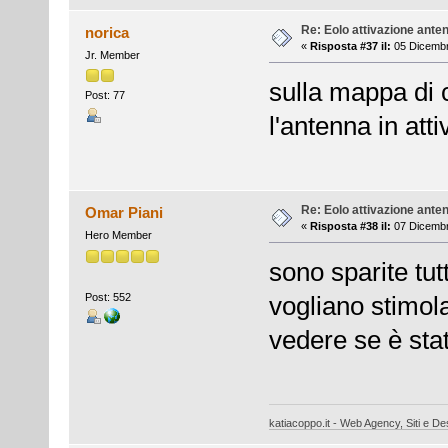
Re: Eolo attivazione ante
norica
«
Risposta #37 il:
05 Dicembr
Jr. Member
sulla mappa di 
Post: 77
l'antenna in att
Re: Eolo attivazione ante
Omar Piani
«
Risposta #38 il:
07 Dicembr
Hero Member
sono sparite tut
Post: 552
vogliano stimola
vedere se è stat
katiacoppo.it - Web Agency, Siti e Des