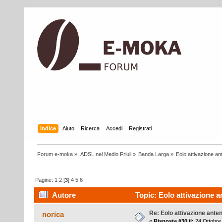
Indice
Aiuto
Ricerca
Accedi
Registrati
Forum e-moka
»
ADSL nel Medio Friuli
»
Banda Larga
»
Eolo attivazione a
Pagine:
1
2
[
3
]
4
5
6
Autore
Topic: Eolo attivazione a
Re: Eolo attivazione ante
norica
«
Risposta #30 il:
24 Ottobre 