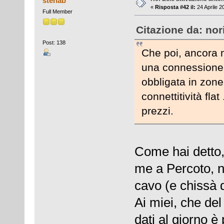
stenab
«
Risposta #42 il:
24 Aprile 2
Full Member
Citazione da: nor
Post: 138
Che poi, ancora mi
una connessione 
obbligata in zon
connettitività flat
prezzi.
Come hai detto, 
me a Percoto, no
cavo (e chissà 
Ai miei, che del
dati al giorno è