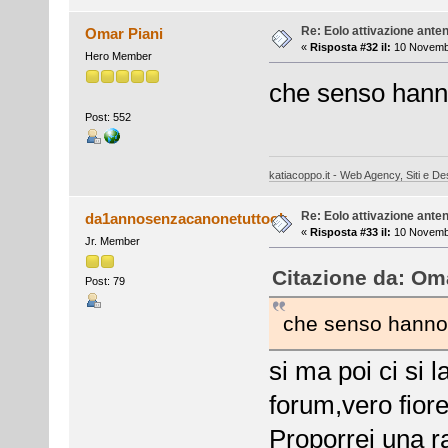
Re: Eolo attivazione ante
Omar Piani
«
Risposta #32 il:
10 Novembr
Hero Member
che senso hann
Post: 552
katiacoppo.it - Web Agency, Siti e Des
Re: Eolo attivazione ante
da1annosenzacanonetuttook
«
Risposta #33 il:
10 Novembr
Jr. Member
Citazione da: Om
Post: 79
che senso hanno
si ma poi ci si 
forum,vero fior
Proporrei una r