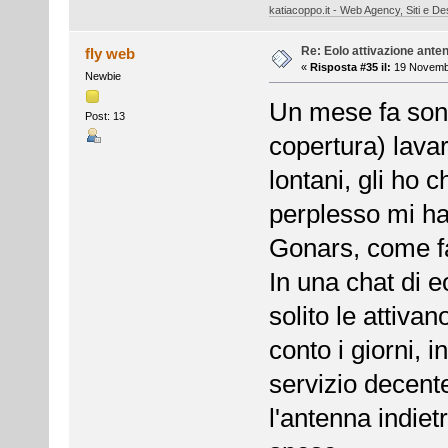
katiacoppo.it - Web Agency, Siti e Des
Re: Eolo attivazione ante
fly web
«
Risposta #35 il:
19 Novembr
Newbie
Un mese fa sono
Post: 13
copertura) lava
lontani, gli ho 
perplesso mi ha
Gonars, come f
In una chat di e
solito le attiva
conto i giorni,
servizio decente
l'antenna indiet