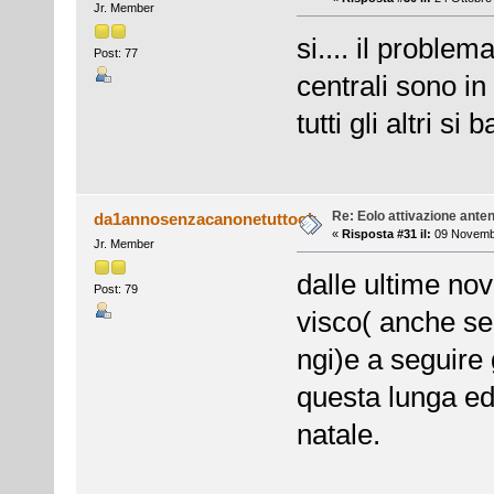
Jr. Member
si.... il proble
Post: 77
centrali sono in
tutti gli altri s
Re: Eolo attivazione ante
da1annosenzacanonetuttook
«
Risposta #31 il:
09 Novembr
Jr. Member
dalle ultime nov
Post: 79
visco( anche se 
ngi)e a seguire
questa lunga ed
natale.