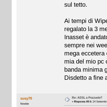
sul tetto.
Ai tempi di Wipe
regalato la 3 me
Inasset è andato
sempre nei week
mega eccetera 
mia del mio pc 
banda minima ga
Disdetto a fine 
Re: ADSL a Pozzuolo?
susy70
«
Risposta #8 il:
24 Settembre
Newbie