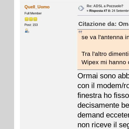
Re: ADSL a Pozzuolo?
Quell_Uomo
«
Risposta #7 il:
24 Settembre
Full Member
Citazione da: Oma
Post: 153
se va l'antenna i
Tra l'altro dimen
Wipex mi hanno o
Ormai sono abbo
con il modem/ro
finestra ho fis
decisamente ben
demand eccetera
non riceve il s