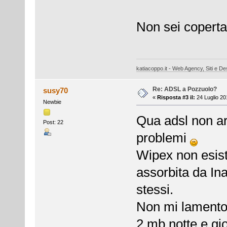
Non sei coperta
katiacoppo.it - Web Agency, Siti e Des
Re: ADSL a Pozzuolo?
susy70
«
Risposta #3 il:
24 Luglio 20
Newbie
Qua adsl non arr
Post: 22
problemi
Wipex non esist
assorbita da Ina
stessi.
Non mi lamento 
2 mb notte e gi