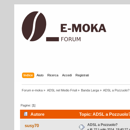
Indice
Aiuto
Ricerca
Accedi
Registrati
Forum e-moka
»
ADSL nel Medio Friuli
»
Banda Larga
»
ADSL a Pozzuolo?
Pagine: [
1
]
Autore
Topic: ADSL a Pozzuolo? 
ADSL a Pozzuolo?
susy70
«
il:
22 Luglio 2014, 19:40:27 