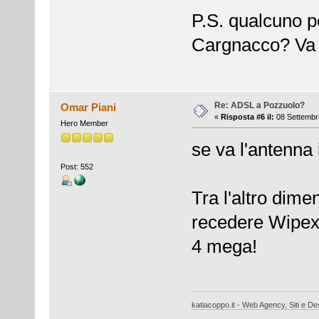
P.S. qualcuno p
Cargnacco? Va
Re: ADSL a Pozzuolo?
Omar Piani
«
Risposta #6 il:
08 Settembre
Hero Member
se va l'antenna 
Post: 552
Tra l'altro dime
recedere Wipex 
4 mega!
katiacoppo.it - Web Agency, Siti e Des