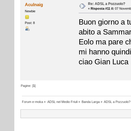
Re: ADSL a Pozzuolo?
Aculnaig
«
Risposta #11 il:
07 Novembr
Newbie
Buon giorno a tu
Post: 8
abito a Sammard
Eolo ma pare ch
mi hanno quind
ciao Gian Luca
Pagine: [
1
]
Forum e-moka
»
ADSL nel Medio Friuli
»
Banda Larga
»
ADSL a Pozzuolo?