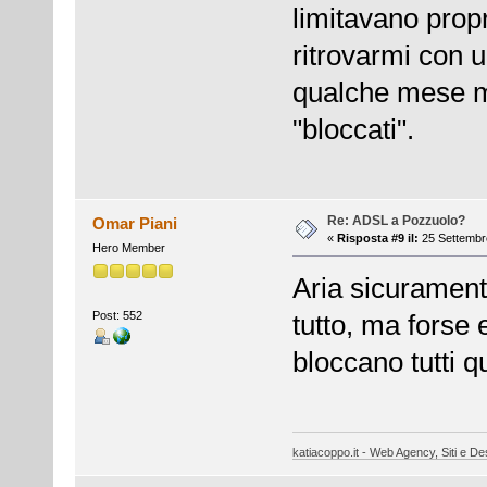
limitavano prop
ritrovarmi con u
qualche mese ma
"bloccati".
Re: ADSL a Pozzuolo?
Omar Piani
«
Risposta #9 il:
25 Settembre
Hero Member
Aria sicuramente
Post: 552
tutto, ma forse 
bloccano tutti 
katiacoppo.it - Web Agency, Siti e Des