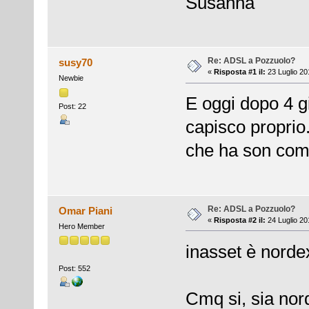
Susanna
Re: ADSL a Pozzuolo?
susy70
«
Risposta #1 il:
23 Luglio 20
Newbie
E oggi dopo 4 g
Post: 22
capisco proprio.
che ha son comu
Re: ADSL a Pozzuolo?
Omar Piani
«
Risposta #2 il:
24 Luglio 20
Hero Member
inasset è norde
Post: 552
Cmq si, sia nor