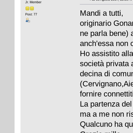
Jr. Member
Mandi a tutti,
Post: 77
originario Gona
ne parla bene) a
anch'essa non c
Ho assistito all
società privata
decina di comun
(Cervignano,Aie
fornire connettit
La partenza del
ma a me non risu
Qualcuno ha qua