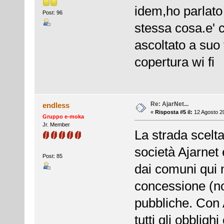
idem,ho parlato 
Post: 96
stessa cosa.e' 
ascoltato a suo
copertura wi fi
Re: AjarNet...
endless
«
Risposta #5 il:
12 Agosto 20
Gruppo e-moka
Jr. Member
La strada scelt
società Ajarnet 
Post: 85
dai comuni qui n
concessione (non
pubbliche. Con A
tutti gli obblig