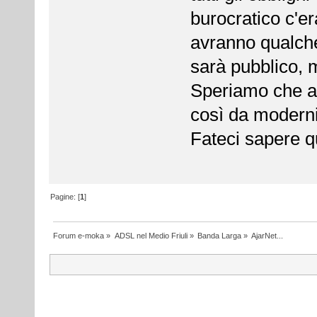
burocratico c'er
avranno qualche 
sarà pubblico, m
Speriamo che arr
così da moderniz
Fateci sapere q
Pagine: [
1
]
Forum e-moka
»
ADSL nel Medio Friuli
»
Banda Larga
»
AjarNet...