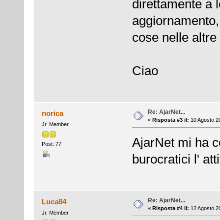
direttamente a l
aggiornamento,
cose nelle altre 
Ciao
Re: AjarNet...
norica
«
Risposta #3 il:
10 Agosto 20
Jr. Member
AjarNet mi ha c
Post: 77
burocratici l' at
Re: AjarNet...
Luca84
«
Risposta #4 il:
12 Agosto 20
Jr. Member