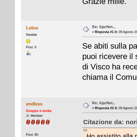
Grazie mille.
Re: AjarNet...
Lotus
«
Risposta #1 il:
09 Agosto 20
Newbie
Se abiti sulla pa
Post: 6
puoi ricevere i
di Visco ha rec
chiama il Comun
Re: AjarNet...
endless
«
Risposta #2 il:
09 Agosto 20
Gruppo e-moka
Jr. Member
Citazione da: nor
Ho assistito alla 
Post: 85