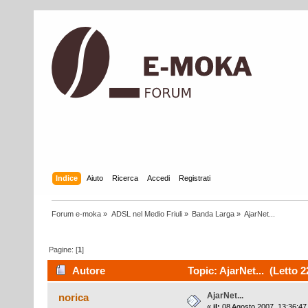
Indice
Aiuto
Ricerca
Accedi
Registrati
Forum e-moka
»
ADSL nel Medio Friuli
»
Banda Larga
»
AjarNet...
Pagine: [
1
]
Autore
Topic: AjarNet... (Letto 2
AjarNet...
norica
«
il:
08 Agosto 2007, 13:36:47