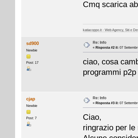
Cmq scarica ab
katiacoppo.it - Web Agency, Siti e Des
Re: Info
sd900
«
Risposta #2 il:
07 Settembre
Newbie
ciao, cosa cambi
Post: 17
programmi p2p 
Re: Info
cjap
«
Risposta #3 il:
07 Settembre
Newbie
Ciao,
Post: 7
ringrazio per le 
Alcune consider