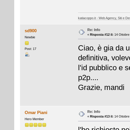
katiacoppo.it - Web Agency, Siti e Des
Re: Info
sd900
«
Risposta #12 il:
14 Ottobre 
Newbie
Ciao, è gia da u
Post: 17
definitiva, vole
l'id pubblico e s
p2p....
Grazie, mandi
Re: Info
Omar Piani
«
Risposta #13 il:
14 Ottobre 
Hero Member
l'ho richiesto n