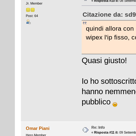
«
Risposta #10 il:
08 Settemb
Jr. Member
Citazione da: sd9
Post: 64
quindi allora con
wipex l'ip fisso, c
Quasi giusto!
Io ho sottoscritt
hanno nemmeno 
pubblico
Re: Info
Omar Piani
«
Risposta #11 il:
09 Settembr
Hero Member