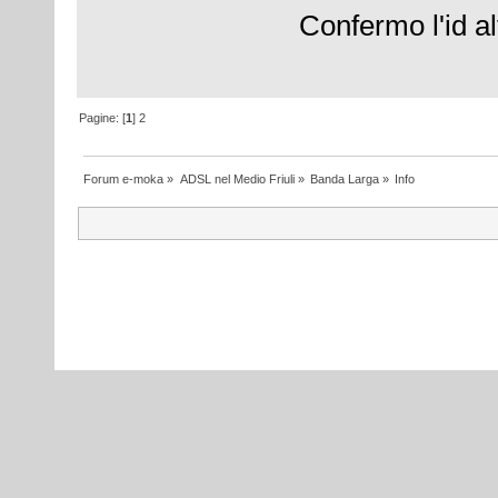
Confermo l'id a
Pagine: [
1
]
2
Forum e-moka
»
ADSL nel Medio Friuli
»
Banda Larga
»
Info