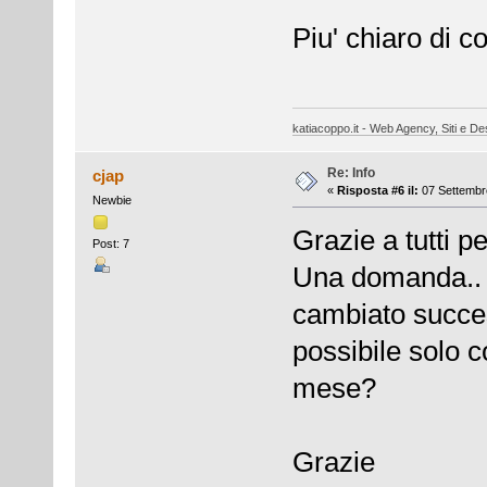
Piu' chiaro di c
katiacoppo.it - Web Agency, Siti e Des
Re: Info
cjap
«
Risposta #6 il:
07 Settembre
Newbie
Grazie a tutti pe
Post: 7
Una domanda.. 
cambiato succes
possibile solo c
mese?
Grazie