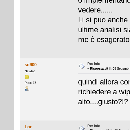
vedere......
Li si puo anche
ultime analisi 
me è esagerato
Re: Info
sd900
«
Risposta #9 il:
08 Settembre
Newbie
quindi allora co
Post: 17
richiedere a wipe
alto....giusto?!?
Re: Info
Lor