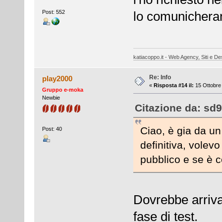
Post: 552
lo comunichera
katiacoppo.it - Web Agency, Siti e Des
Re: Info
play2000
«
Risposta #14 il:
15 Ottobre 
Gruppo e-moka
Newbie
Citazione da: sd9
Ciao, è gia da un
Post: 40
definitiva, volevo
pubblico e se è co
Dovrebbe arriva
fase di test.