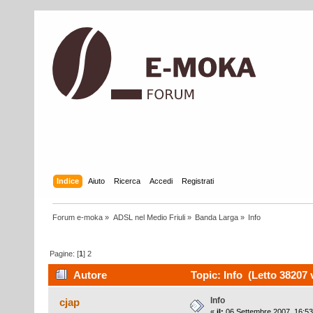
Indice
Aiuto
Ricerca
Accedi
Registrati
Forum e-moka
»
ADSL nel Medio Friuli
»
Banda Larga
»
Info
Pagine: [
1
]
2
Autore
Topic: Info (Letto 38207 
Info
cjap
«
il:
06 Settembre 2007, 16:53