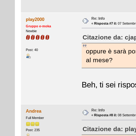
Re: Info
play2000
«
Risposta #7 il:
07 Settembre
Gruppo e-moka
Newbie
Citazione da: cja
oppure è sarà pos
Post: 40
al mese?
Beh, ti sei risp
Re: Info
Andrea
«
Risposta #8 il:
08 Settembre
Full Member
Citazione da: pla
Post: 235