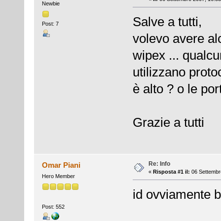
Newbie
Salve a tutti,
Post: 7
volevo avere alc
wipex ... qualcu
utilizzano protoc
è alto ? o le por
Grazie a tutti
Re: Info
Omar Piani
«
Risposta #1 il:
06 Settembre
Hero Member
id ovviamente b
Post: 552