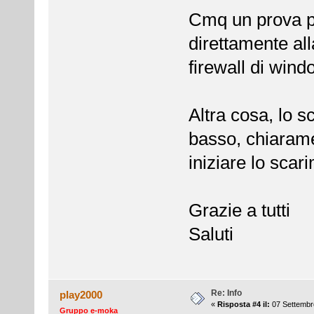
Cmq un prova pu
direttamente all
firewall di wind
Altra cosa, lo 
basso, chiaramen
iniziare lo sca
Grazie a tutti
Saluti
Re: Info
play2000
«
Risposta #4 il:
07 Settembre
Gruppo e-moka