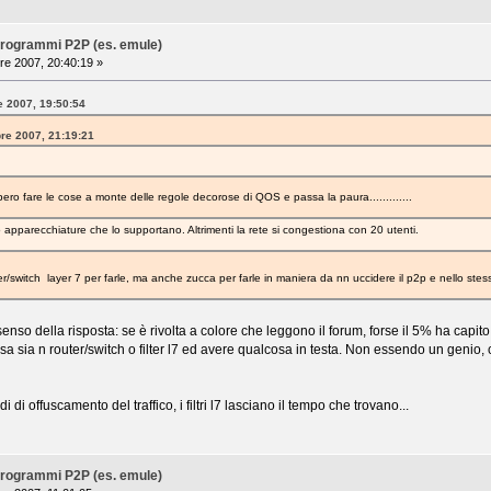
i programmi P2P (es. emule)
re 2007, 20:40:19 »
e 2007, 19:50:54
bre 2007, 21:19:21
ro fare le cose a monte delle regole decorose di QOS e passa la paura.............
apparecchiature che lo supportano. Altrimenti la rete si congestiona con 20 utenti.
ter/switch layer 7 per farle, ma anche zucca per farle in maniera da nn uccidere il p2p e nello st
nso della risposta: se è rivolta a colore che leggono il forum, forse il 5% ha capito 
sa sia n router/switch o filter l7 ed avere qualcosa in testa. Non essendo un genio
 di offuscamento del traffico, i filtri l7 lasciano il tempo che trovano...
i programmi P2P (es. emule)