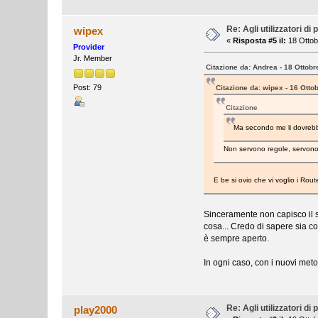
Re: Agli utilizzatori d
wipex
«
Risposta #5 il:
18 Ottob
Provider
Jr. Member
Citazione da: Andrea - 18 Ottobr
Post: 79
Citazione da: wipex - 16 Otto
Citazione
Ma secondo me li dovrebbe
Non servono regole, servono 
E be si ovio che vi voglio i Rou
Sinceramente non capisco il se
cosa... Credo di sapere sia co
è sempre aperto.
In ogni caso, con i nuovi metodi
Re: Agli utilizzatori d
play2000