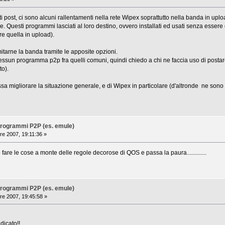
post, ci sono alcuni rallentamenti nella rete Wipex soprattutto nella banda in upload
Questi programmi lasciati al loro destino, ovvero installati ed usati senza esser
re quella in upload).
tarne la banda tramite le apposite opzioni.
ssun programma p2p fra quelli comuni, quindi chiedo a chi ne faccia uso di postare 
to).
a migliorare la situazione generale, e di Wipex in particolare (d'altronde ne sono
i programmi P2P (es. emule)
re 2007, 19:11:36 »
re le cose a monte delle regole decorose di QOS e passa la paura.............
i programmi P2P (es. emule)
re 2007, 19:45:58 »
dicato!!