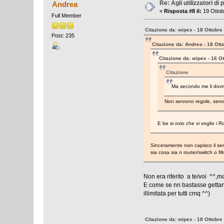
Re: Agli utilizzatori d
Andrea
«
Risposta #8 il:
19 Ottob
Full Member
Citazione da: wipex - 18 Ottobre
Post: 235
Citazione da: Andrea - 18 Ott
Citazione da: wipex - 16 O
Citazione
Ma secondo me li dovre
Non servono regole, servo
E be si ovio che vi voglio i 
Sinceramente non capisco il sens
sia cosa sia n router/switch o f
Non era riferito a te/voi ^^,m
E come se nn bastasse gettan
illimitata per tutti cmq ^^)
Citazione da: wipex - 18 Ottobre