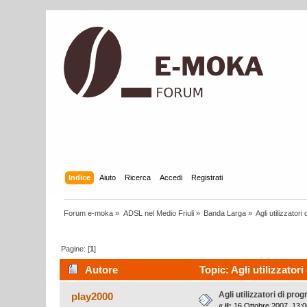
Indice
Aiuto
Ricerca
Accedi
Registrati
Forum e-moka
»
ADSL nel Medio Friuli
»
Banda Larga
»
Agli utilizzato
Pagine: [
1
]
Autore
Topic: Agli utilizzator
Agli utilizzatori di pr
play2000
«
il:
16 Ottobre 2007, 13:0