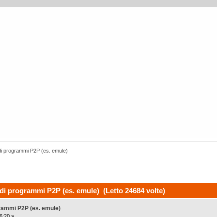
ri di programmi P2P (es. emule)
i di programmi P2P (es. emule) (Letto 24684 volte)
ogrammi P2P (es. emule)
6:20 »