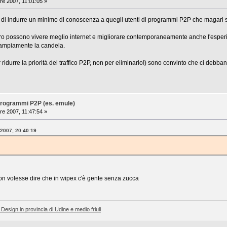
re 2007, 11:01:05 »
a di indurre un minimo di conoscenza a quegli utenti di programmi P2P che magari 
o possono vivere meglio internet e migliorare contemporaneamente anche l'esperie
 ampiamente la candela.
per ridurre la priorità del traffico P2P, non per eliminarlo!) sono convinto che ci deb
i programmi P2P (es. emule)
re 2007, 11:47:54 »
 2007, 20:40:19
 volesse dire che in wipex c'è gente senza zucca
 Design in provincia di Udine e medio friuli