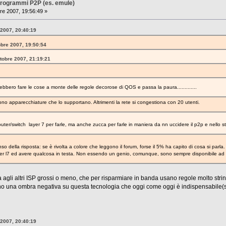
i programmi P2P (es. emule)
re 2007, 19:56:49 »
 2007, 20:40:19
obre 2007, 19:50:54
ttobre 2007, 21:19:21
bbero fare le cose a monte delle regole decorose di QOS e passa la paura.............
no apparecchiature che lo supportano. Altrimenti la rete si congestiona con 20 utenti.
Router/switch layer 7 per farle, ma anche zucca per farle in maniera da nn uccidere il p2p e nello
o della risposta: se è rivolta a colore che leggono il forum, forse il 5% ha capito di cosa si parl
ilter l7 ed avere qualcosa in testa. Non essendo un genio, comunque, sono sempre disponibile ad i
a agli altri ISP grossi o meno, che per risparmiare in banda usano regole molto strin
o una ombra negativa su questa tecnologia che oggi come oggi è indispensabile(si
 2007, 20:40:19