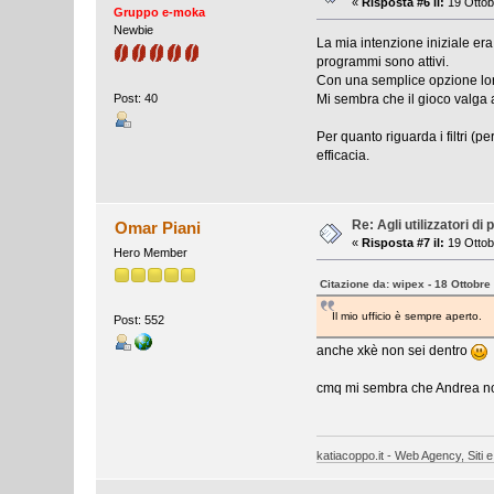
«
Risposta #6 il:
19 Ottob
Gruppo e-moka
Newbie
La mia intenzione iniziale er
programmi sono attivi.
Con una semplice opzione lor
Mi sembra che il gioco valga
Post: 40
Per quanto riguarda i filtri (
efficacia.
Re: Agli utilizzatori d
Omar Piani
«
Risposta #7 il:
19 Ottob
Hero Member
Citazione da: wipex - 18 Ottobre
Il mio ufficio è sempre aperto.
Post: 552
anche xkè non sei dentro
cmq mi sembra che Andrea non
katiacoppo.it - Web Agency, Siti e