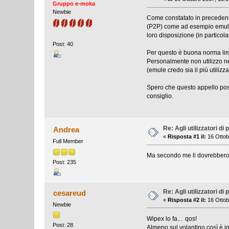
Gruppo e-moka
Newbie
Come constatato in precedenti 
(P2P) come ad esempio emule. 
loro disposizione (in particola
Post: 40
Per questo è buona norma limi
Personalmente non utilizzo ne
(emule credo sia il più utilizza
Spero che questo appello poss
consiglio.
Re: Agli utilizzatori d
Andrea
«
Risposta #1 il:
16 Ottob
Full Member
Ma secondo me li dovrebbero fa
Post: 235
Re: Agli utilizzatori d
cesareud
«
Risposta #2 il:
16 Ottob
Newbie
Wipex lo fa... qos!
Post: 28
Almeno sul volantino così è in