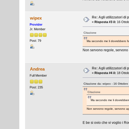
Re: Agli utilizzatori d
wipex
«
Risposta #3 il:
16 Ottob
Provider
Jr. Member
Citazione
Post: 79
Ma secondo me li dovrebbero far
Non servono regole, servono a
Re: Agli utilizzatori d
Andrea
«
Risposta #4 il:
18 Ottob
Full Member
Citazione da: wipex - 16 Ottobre
Post: 235
Citazione
Ma secondo me li dovrebbero 
Non servono regole, servono app
E be si ovio che vi voglio i R