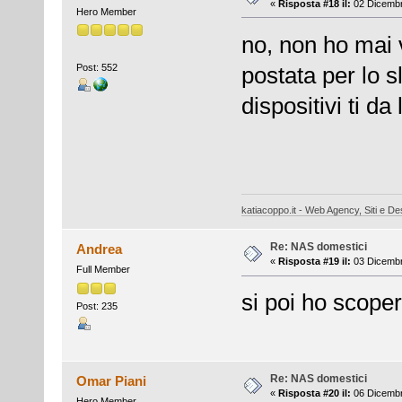
«
Risposta #18 il:
02 Dicembr
Hero Member
no, non ho mai v
Post: 552
postata per lo s
dispositivi ti da
katiacoppo.it - Web Agency, Siti e Des
Re: NAS domestici
Andrea
«
Risposta #19 il:
03 Dicembr
Full Member
si poi ho scoper
Post: 235
Re: NAS domestici
Omar Piani
«
Risposta #20 il:
06 Dicembr
Hero Member