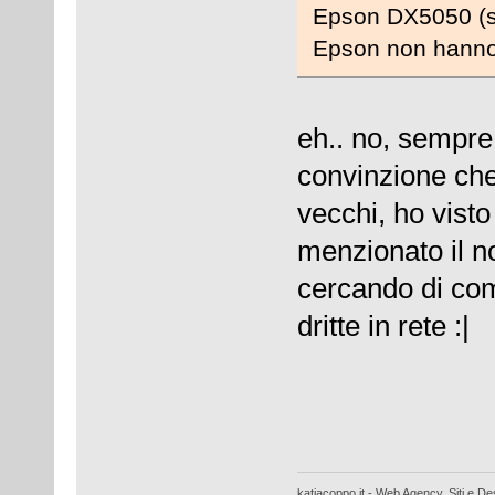
Epson DX5050 (sc
Epson non hanno 
eh.. no, sempre
convinzione che
vecchi, ho visto 
menzionato il n
cercando di comp
dritte in rete :|
katiacoppo.it - Web Agency, Siti e Des