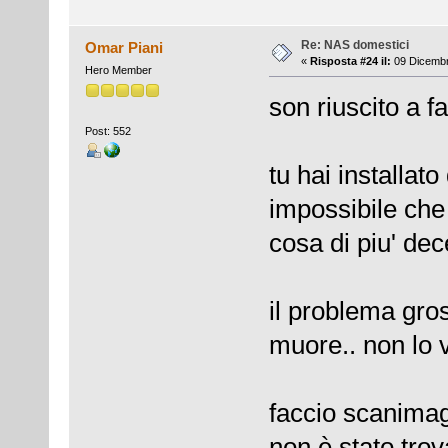
Re: NAS domestici
Omar Piani
«
Risposta #24 il:
09 Dicembr
Hero Member
son riuscito a f
Post: 552
tu hai installa
impossibile che
cosa di piu' dec
il problema gro
muore.. non lo 
faccio scanimag
non è stato trov