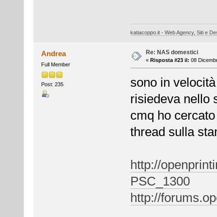
katiacoppo.it - Web Agency, Siti e Des
Re: NAS domestici
Andrea
«
Risposta #23 il:
08 Dicembr
Full Member
sono in velocit
Post: 235
risiedeva nello 
cmq ho cercato s
thread sulla sta
http://openprin
PSC_1300
http://forums.op