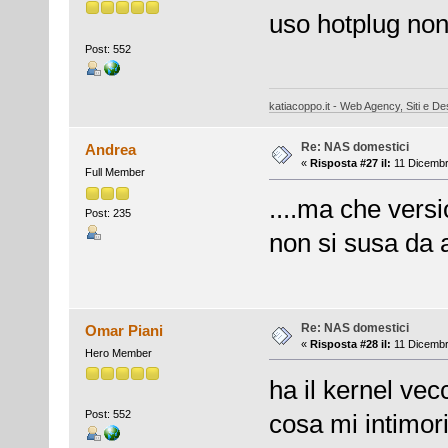
uso hotplug no
Post: 552
katiacoppo.it - Web Agency, Siti e Des
Re: NAS domestici
Andrea
«
Risposta #27 il:
11 Dicembr
Full Member
....ma che versi
Post: 235
non si susa da a
Re: NAS domestici
Omar Piani
«
Risposta #28 il:
11 Dicembr
Hero Member
ha il kernel ve
Post: 552
cosa mi intimori