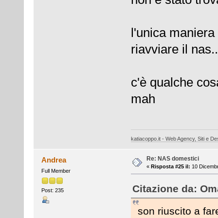
l'unica maniera 
riavviare il nas..
c'è qualche cosa
mah
katiacoppo.it - Web Agency, Siti e Des
Re: NAS domestici
Andrea
«
Risposta #25 il:
10 Dicembr
Full Member
Citazione da: Oma
Post: 235
son riuscito a fa