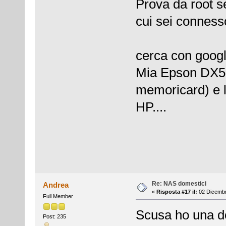
Prova da root se
cui sei conness
cerca con google
Mia Epson DX50
memoricard) e l
HP....
Re: NAS domestici
Andrea
«
Risposta #17 il:
02 Dicembr
Full Member
Scusa ho una do
Post: 235