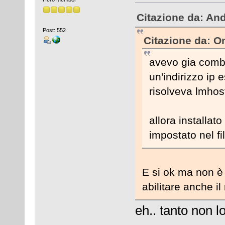
Citazione da: An
Post: 552
Citazione da: O
avevo gia combi
un'indirizzo ip
risolveva lmhos
allora installat
impostato nel fi
E si ok ma non è 
abilitare anche il 
eh.. tanto non l