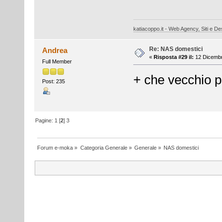
katiacoppo.it - Web Agency, Siti e Des
Re: NAS domestici
Andrea
«
Risposta #29 il:
12 Dicembr
Full Member
+ che vecchio pre
Post: 235
Pagine:
1
[
2
]
3
Forum e-moka
»
Categoria Generale
»
Generale
»
NAS domestici