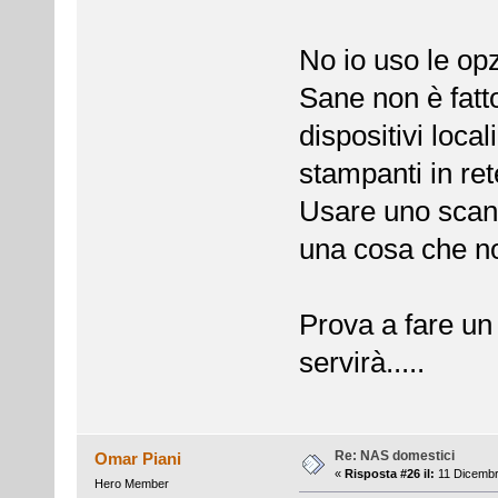
No io uso le op
Sane non è fat
dispositivi loca
stampanti in ret
Usare uno scann
una cosa che non
Prova a fare un 
servirà.....
Re: NAS domestici
Omar Piani
«
Risposta #26 il:
11 Dicembr
Hero Member