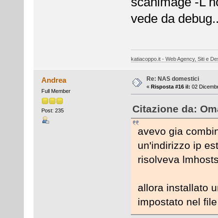
scanimage -L no, 
vede da debug.. 
katiacoppo.it - Web Agency, Siti e Des
Re: NAS domestici
Andrea
«
Risposta #16 il:
02 Dicembr
Full Member
Citazione da: Oma
Post: 235
avevo gia combina
un'indirizzo ip e
risolveva lmhost
allora installato 
impostato nel file