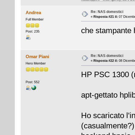
Re: NAS domestici
Andrea
«
Risposta #21 il:
07 Dicembr
Full Member
che stampante h
Post: 235
Re: NAS domestici
Omar Piani
«
Risposta #22 il:
08 Dicembr
Hero Member
HP PSC 1300 (m
Post: 552
apt-gettato hpl
Ho scaricato l'in
(casualmente?)