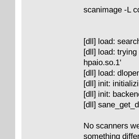
scanimage -L c
[dll] load: sear
[dll] load: tryin
hpaio.so.1'
[dll] load: dlope
[dll] init: initia
[dll] init: backe
[dll] sane_get_
No scanners wer
something differ