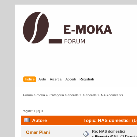
Indice
Aiuto
Ricerca
Accedi
Registrati
Forum e-moka
»
Categoria Generale
»
Generale
»
NAS domestici
Pagine:
1
[
2
]
3
Autore
Topic: NAS domestici (Le
Re: NAS domestici
Omar Piani
«
Risposta #15 il:
02 Dicembr