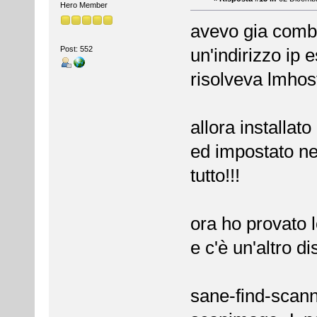
Hero Member
avevo gia combi
Post: 552
un'indirizzo ip
risolveva lmhos
allora installat
ed impostato ne
tutto!!!
ora ho provato 
e c'è un'altro di
sane-find-scann