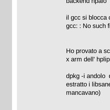
backend hpaio
il gcc si blocca
gcc: : No such f
Ho provato a sc
x arm dell' hplip
dpkg -i andolo d
estratto i libsan
mancavano)