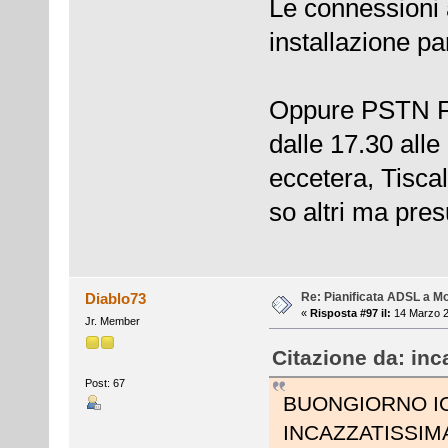
Le connessioni 
installazione pa
Oppure PSTN Fl
dalle 17.30 alle
eccetera, Tiscal
so altri ma pres
Re: Pianificata ADSL a Mo
Diablo73
«
Risposta #97 il:
14 Marzo 2
Jr. Member
Citazione da: inc
Post: 67
BUONGIORNO I
INCAZZATISSIMA..