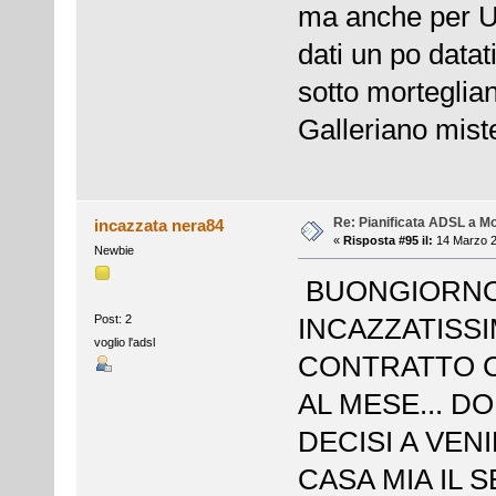
ma anche per U
dati un po data
sotto morteglian
Galleriano miste
Re: Pianificata ADSL a Mo
incazzata nera84
«
Risposta #95 il:
14 Marzo 2
Newbie
BUONGIORNO 
Post: 2
INCAZZATISSI
voglio l'adsl
CONTRATTO C
AL MESE... D
DECISI A VENI
CASA MIA IL