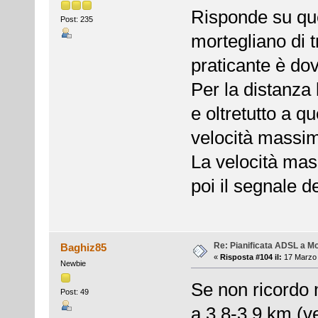
Risponde su que
Post: 235
mortegliano di t
praticante è do
Per la distanza 
e oltretutto a q
velocità massi
La velocità mas
poi il segnale de
Re: Pianificata ADSL a Mo
Baghiz85
«
Risposta #104 il:
17 Marzo 
Newbie
Se non ricordo 
Post: 49
a 3.8-3.9 km (v