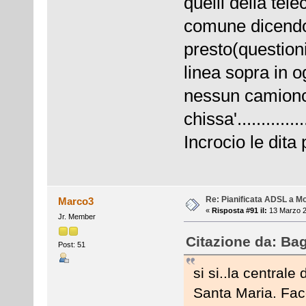
quelli della tel
comune dicendo
presto(questioni
linea sopra in 
nessun camion
chissa'...............
Incrocio le dita
Re: Pianificata ADSL a Mo
Marco3
«
Risposta #91 il:
13 Marzo 2
Jr. Member
Citazione da: Bag
Post: 51
si si..la central
Santa Maria. Fac