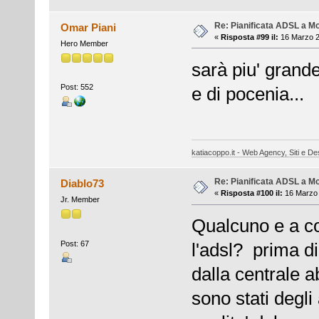
Re: Pianificata ADSL a Mo
Omar Piani
«
Risposta #99 il:
16 Marzo 2
Hero Member
sarà piu' grande
Post: 552
e di pocenia...
katiacoppo.it - Web Agency, Siti e Des
Re: Pianificata ADSL a Mo
Diablo73
«
Risposta #100 il:
16 Marzo 
Jr. Member
Qualcuno e a c
Post: 67
l'adsl? prima di
dalla centrale a
sono stati degl