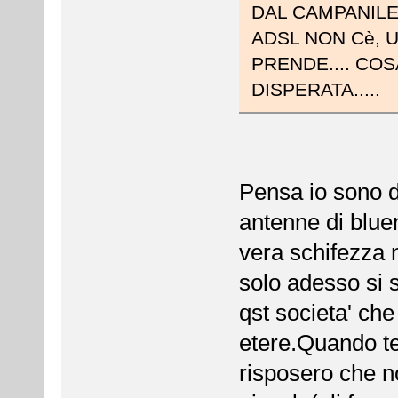
DAL CAMPANILE 
ADSL NON Cè, 
PRENDE.... CO
DISPERATA.....
Pensa io sono d
antenne di blue
vera schifezza m
solo adesso si s
qst societa' che
etere.Quando te
risposero che n