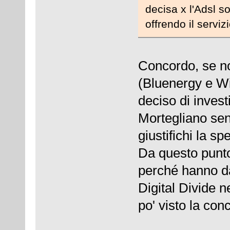
decisa x l'Adsl s
offrendo il serviz
Concordo, se no
(Bluenergy e W
deciso di inves
Mortegliano se
giustifichi la sp
Da questo punto
perché hanno dat
Digital Divide n
po' visto la con