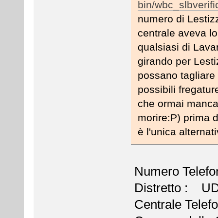
bin/wbc_slbverif
numero di Lestizz
centrale aveva l
qualsiasi di Lava
girando per Lest
possano tagliare f
possibili fregatur
che ormai manca 
morire:P) prima 
è l'unica alternat
Numero Telefo
Distretto : U
Centrale Tel