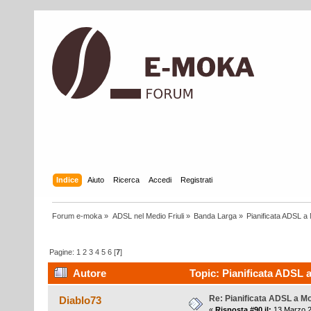
Indice
Aiuto
Ricerca
Accedi
Registrati
Forum e-moka
»
ADSL nel Medio Friuli
»
Banda Larga
»
Pianificata ADSL a 
Pagine:
1
2
3
4
5
6
[
7
]
Autore
Topic: Pianificata ADSL a
Re: Pianificata ADSL a Mo
Diablo73
«
Risposta #90 il:
13 Marzo 2