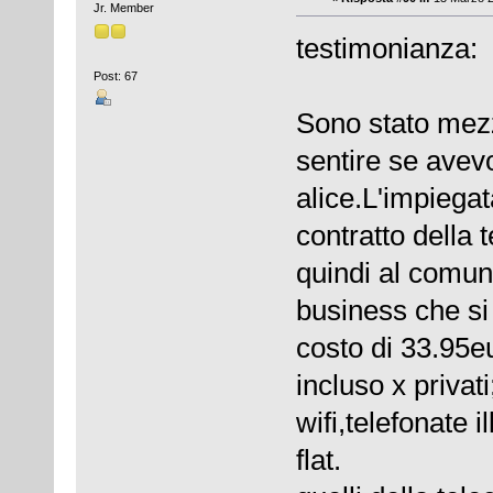
Jr. Member
testimonianza:
Post: 67
Sono stato mezz
sentire se avevo
alice.L'impiega
contratto della 
quindi al comun
business che si 
costo di 33.95eu
incluso x privat
wifi,telefonate i
flat.