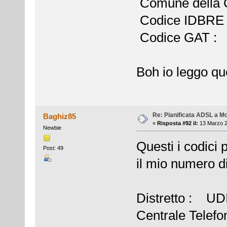
Comune della
Codice IDBRE
Codice GAT :
Boh io leggo que
Re: Pianificata ADSL a Mo
Baghiz85
«
Risposta #92 il:
13 Marzo 2
Newbie
Questi i codici 
Post: 49
il mio numero d
Distretto : U
Centrale Tel