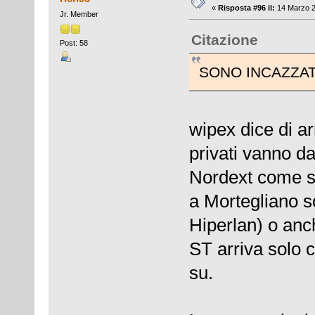
«
Risposta #96 il:
14 Marzo 2
Jr. Member
Citazione
Post: 58
SONO INCAZZAT
wipex dice di ar
privati vanno da
Nordext come so
a Mortegliano so
Hiperlan) o anch
ST arriva solo c
su.