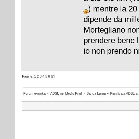
) mentre la 20
dipende da mille
Mortegliano non
prendere bene l
io non prendo 
Pagine:
1
2
3
4
5
6
[
7
]
Forum e-moka
»
ADSL nel Medio Friuli
»
Banda Larga
»
Pianificata ADSL a 