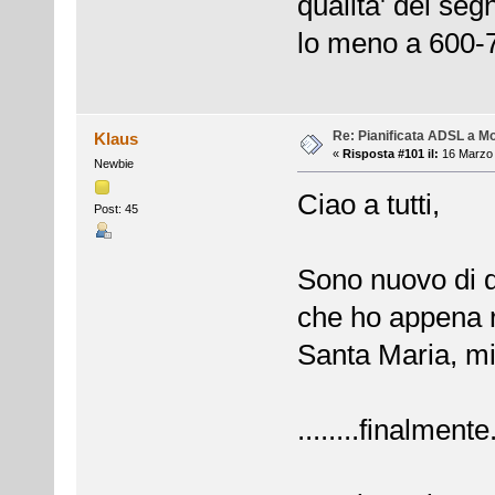
qualita' del seg
lo meno a 600-
Re: Pianificata ADSL a Mo
Klaus
«
Risposta #101 il:
16 Marzo 
Newbie
Ciao a tutti,
Post: 45
Sono nuovo di q
che ho appena r
Santa Maria, mi 
........finalmente..