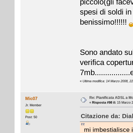
piccolo(gli face
spesi di soldi i
benissimo!!!!!!
Sono andato sul 
verifica copertu
7mb................
«
Ultima modifica: 14 Marzo 2008, 22
Re: Pianificata ADSL a Mo
Mic07
«
Risposta #98 il:
15 Marzo 2
Jr. Member
Citazione da: Dia
Post: 50
mi imbestialisce 