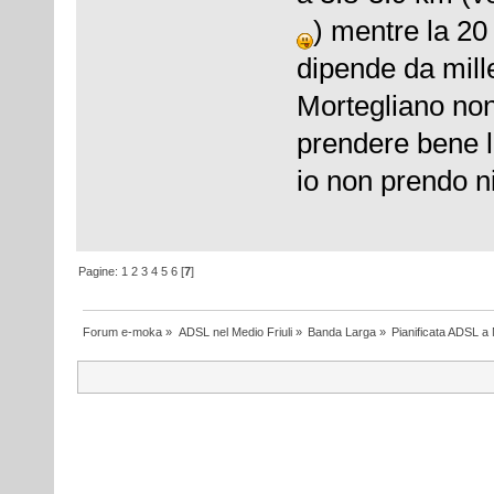
) mentre la 20
dipende da mille
Mortegliano non
prendere bene l
io non prendo 
Pagine:
1
2
3
4
5
6
[
7
]
Forum e-moka
»
ADSL nel Medio Friuli
»
Banda Larga
»
Pianificata ADSL a 