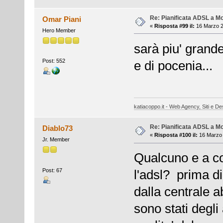
Re: Pianificata ADSL a Mo
Omar Piani
«
Risposta #99 il:
16 Marzo 2
Hero Member
sarà piu' grande
Post: 552
e di pocenia...
katiacoppo.it - Web Agency, Siti e Des
Re: Pianificata ADSL a Mo
Diablo73
«
Risposta #100 il:
16 Marzo 
Jr. Member
Qualcuno e a c
Post: 67
l'adsl? prima di
dalla centrale a
sono stati degl