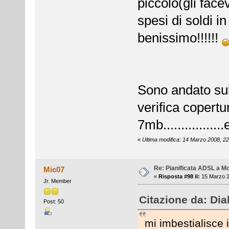
piccolo(gli face
spesi di soldi i
benissimo!!!!!!
Sono andato sul 
verifica copertu
7mb................
«
Ultima modifica: 14 Marzo 2008, 22
Re: Pianificata ADSL a Mo
Mic07
«
Risposta #98 il:
15 Marzo 2
Jr. Member
Citazione da: Dia
Post: 50
mi imbestialisce 