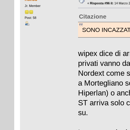
«
Risposta #96 il:
14 Marzo 2
Jr. Member
Citazione
Post: 58
SONO INCAZZAT
wipex dice di ar
privati vanno da
Nordext come so
a Mortegliano so
Hiperlan) o anch
ST arriva solo c
su.