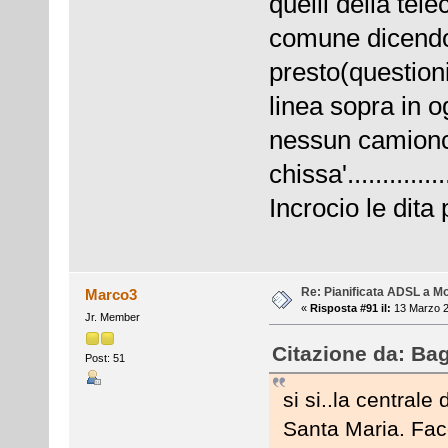
quelli della tel
comune dicendo
presto(questioni
linea sopra in 
nessun camion
chissa'...............
Incrocio le dita
Re: Pianificata ADSL a Mo
Marco3
«
Risposta #91 il:
13 Marzo 2
Jr. Member
Citazione da: Bag
Post: 51
si si..la central
Santa Maria. Fac