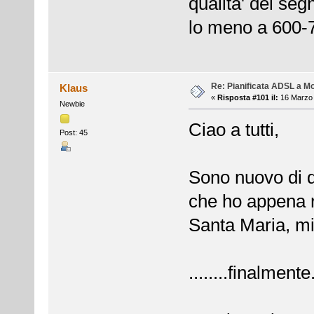
qualita' del seg
lo meno a 600-
Re: Pianificata ADSL a Mo
Klaus
«
Risposta #101 il:
16 Marzo 
Newbie
Ciao a tutti,
Post: 45
Sono nuovo di q
che ho appena r
Santa Maria, mi 
........finalmente..