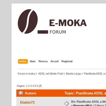
Indice
Aiuto
Ricerca
Accedi
Registrati
Forum e-moka
»
ADSL nel Medio Friuli
»
Banda Larga
»
Pianificata ADSL a 
Pagine:
1
2
3
4
5
6
[
7
]
Autore
Topic: Pianificata ADSL a
Re: Pianificata ADSL a Mo
Diablo73
«
Risposta #90 il:
13 Marzo 2