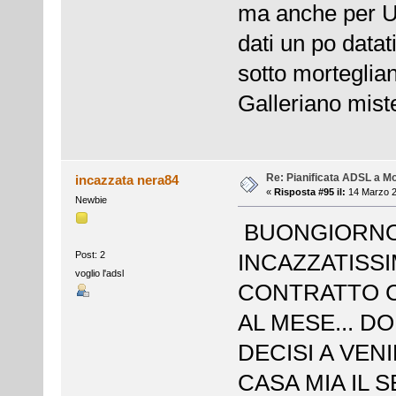
ma anche per U
dati un po data
sotto morteglian
Galleriano miste
Re: Pianificata ADSL a Mo
incazzata nera84
«
Risposta #95 il:
14 Marzo 2
Newbie
BUONGIORNO 
Post: 2
INCAZZATISSI
voglio l'adsl
CONTRATTO C
AL MESE... D
DECISI A VENI
CASA MIA IL