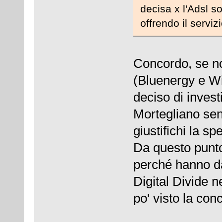
decisa x l'Adsl s
offrendo il serviz
Concordo, se no
(Bluenergy e W
deciso di inves
Mortegliano se
giustifichi la sp
Da questo punto
perché hanno dat
Digital Divide n
po' visto la con