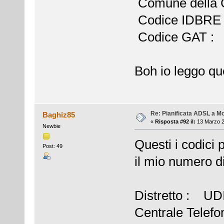
Comune della
Codice IDBRE
Codice GAT :
Boh io leggo que
Re: Pianificata ADSL a Mo
Baghiz85
«
Risposta #92 il:
13 Marzo 2
Newbie
Questi i codici 
Post: 49
il mio numero d
Distretto : U
Centrale Tel