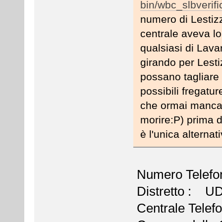
bin/wbc_slbverif
numero di Lestizz
centrale aveva l
qualsiasi di Lava
girando per Lest
possano tagliare f
possibili fregatur
che ormai manca 
morire:P) prima 
è l'unica alternat
Numero Telefo
Distretto : U
Centrale Tel