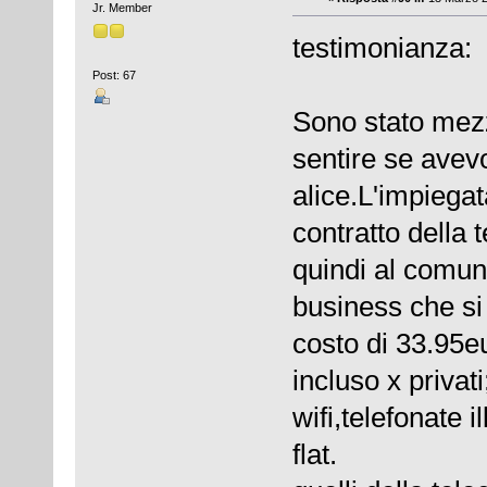
Jr. Member
testimonianza:
Post: 67
Sono stato mezz
sentire se avevo
alice.L'impiega
contratto della 
quindi al comun
business che si 
costo di 33.95eu
incluso x privat
wifi,telefonate i
flat.