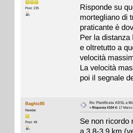
Risponde su que
Post: 235
mortegliano di t
praticante è do
Per la distanza 
e oltretutto a q
velocità massi
La velocità mas
poi il segnale de
Re: Pianificata ADSL a Mo
Baghiz85
«
Risposta #104 il:
17 Marzo 
Newbie
Se non ricordo 
Post: 49
a 3.8-3.9 km (v