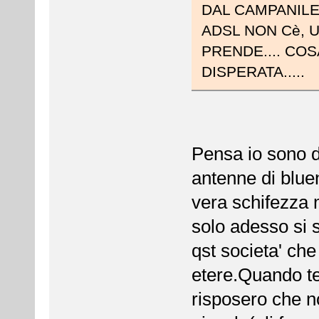
DAL CAMPANILE 
ADSL NON Cè, 
PRENDE.... CO
DISPERATA.....
Pensa io sono d
antenne di blue
vera schifezza m
solo adesso si s
qst societa' che
etere.Quando te
risposero che n