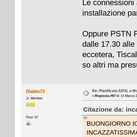
Le connessioni 
installazione pa
Oppure PSTN Fl
dalle 17.30 alle
eccetera, Tiscal
so altri ma pres
Re: Pianificata ADSL a Mo
Diablo73
«
Risposta #97 il:
14 Marzo 2
Jr. Member
Citazione da: inc
Post: 67
BUONGIORNO I
INCAZZATISSIMA..