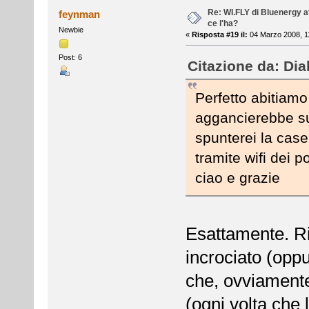
Re: WI.FLY di Bluenergy at
feynman
ce l'ha?
Newbie
«
Risposta #19 il:
04 Marzo 2008, 1
Post: 6
Citazione da: Dia
Perfetto abitiamo 
aggancierebbe sul
spunterei la case
tramite wifi dei po
ciao e grazie
Esattamente. Ri
incrociato (opp
che, ovviamente
(ogni volta che