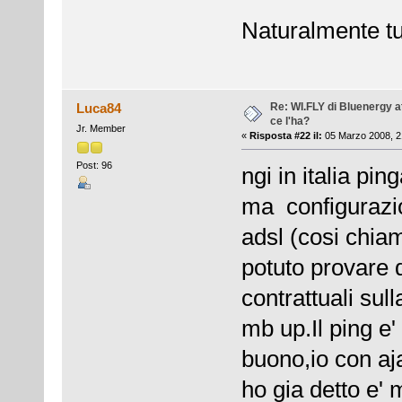
Naturalmente tu
Re: WI.FLY di Bluenergy at
Luca84
ce l'ha?
Jr. Member
«
Risposta #22 il:
05 Marzo 2008, 2
Post: 96
ngi in italia pi
ma configurazi
adsl (cosi chia
potuto provare 
contrattuali su
mb up.Il ping e
buono,io con aj
ho gia detto e' 