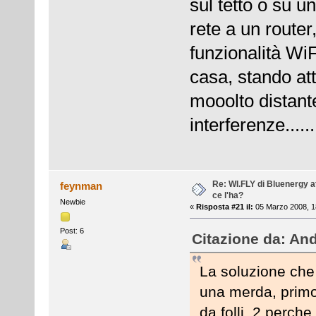
sul tetto o su u
rete a un router
funzionalità WiF
casa, stando at
mooolto distant
interferenze......
Re: WI.FLY di Bluenergy at
feynman
ce l'ha?
Newbie
«
Risposta #21 il:
05 Marzo 2008, 1
Post: 6
Citazione da: And
La soluzione che
una merda, primo
da folli, 2 perch