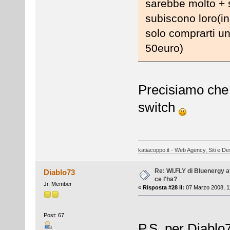
sarebbe molto + 
subiscono loro(in
solo comprarti un
50euro)
Precisiamo che 
switch
katiacoppo.it - Web Agency, Siti e Des
Re: WI.FLY di Bluenergy at
Diablo73
ce l'ha?
Jr. Member
«
Risposta #28 il:
07 Marzo 2008, 1
Post: 67
P.S. per Diablo7