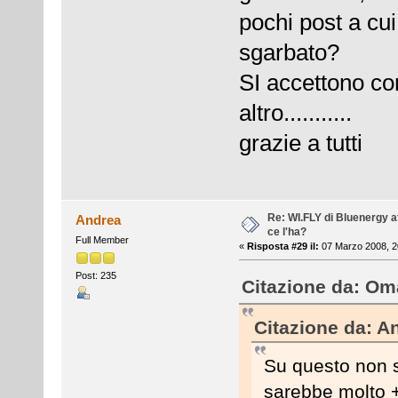
pochi post a cu
sgarbato?
SI accettono con
altro...........
grazie a tutti
Re: WI.FLY di Bluenergy at
Andrea
ce l'ha?
Full Member
«
Risposta #29 il:
07 Marzo 2008, 2
Post: 235
Citazione da: Oma
Citazione da: A
Su questo non s
sarebbe molto +