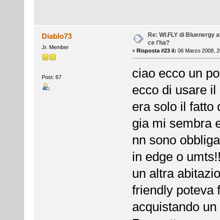
Re: WI.FLY di Bluenergy at
Diablo73
ce l'ha?
Jr. Member
«
Risposta #23 il:
06 Marzo 2008, 2
ciao ecco un po
Post: 67
ecco di usare il
era solo il fatt
gia mi sembra 
nn sono obbliga
in edge o umts!
un altra abitaz
friendly poteva
acquistando un 