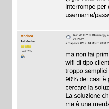
interrompe per 
username/passwo
Re: WI.FLY di Bluenergy at
Andrea
ce l'ha?
Full Member
«
Risposta #20 il:
04 Marzo 2008, 2
Post: 235
ma non fai prim
wifi di tipo clie
troppo semplici 
90% dei casi è 
cercare la soluz
La soluzione ch
ma è una merda