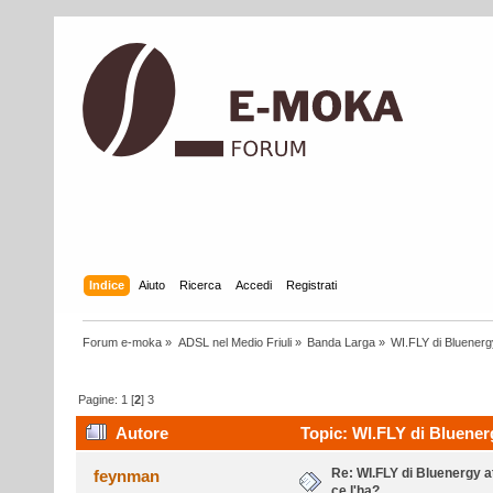
Indice
Aiuto
Ricerca
Accedi
Registrati
Forum e-moka
»
ADSL nel Medio Friuli
»
Banda Larga
»
WI.FLY di Bluenergy
Pagine:
1
[
2
]
3
Autore
Topic: WI.FLY di Bluenerg
Re: WI.FLY di Bluenergy at
feynman
ce l'ha?