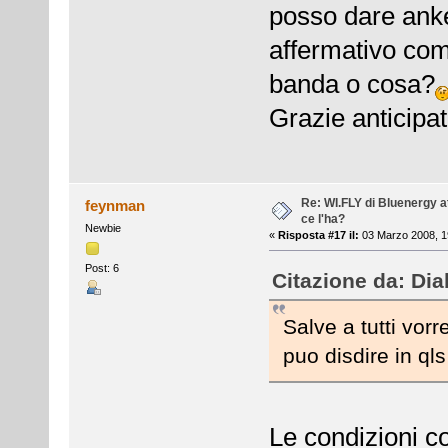
posso dare anke
affermativo com
banda o cosa?
Grazie anticipa
Re: WI.FLY di Bluenergy at
feynman
ce l'ha?
Newbie
«
Risposta #17 il:
03 Marzo 2008, 1
Post: 6
Citazione da: Dia
Salve a tutti vorr
puo disdire in q
Le condizioni con