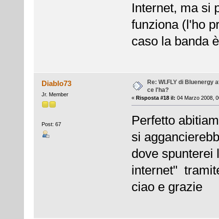
Internet, ma si
funziona (l'ho p
caso la banda 
Re: WI.FLY di Bluenergy at
Diablo73
ce l'ha?
Jr. Member
«
Risposta #18 il:
04 Marzo 2008, 0
Perfetto abitiam
Post: 67
si aggancierebb
dove spunterei 
internet" tramite
ciao e grazie