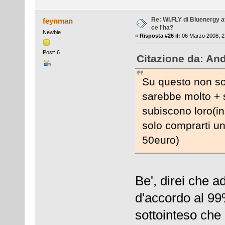
Re: WI.FLY di Bluenergy at
feynman
ce l'ha?
Newbie
«
Risposta #26 il:
06 Marzo 2008, 2
Post: 6
Citazione da: And
Su questo non so
sarebbe molto + 
subiscono loro(in
solo comprarti un
50euro)
Be', direi che a
d'accordo al 99
sottointeso che 