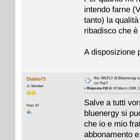
intendo farne (
tanto) la qualità
ribadisco che è 
A disposizione p
Re: WI.FLY di Bluenergy at
Diablo73
ce l'ha?
Jr. Member
«
Risposta #16 il:
03 Marzo 2008, 1
Salve a tutti vor
Post: 67
bluenergy si pu
che io e mio fra
abbonamento e 