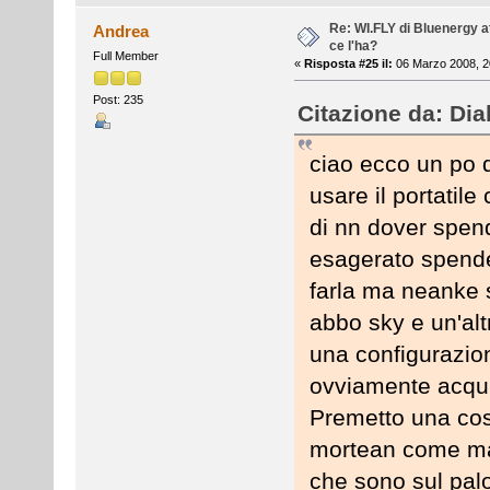
Re: WI.FLY di Bluenergy at
Andrea
ce l'ha?
Full Member
«
Risposta #25 il:
06 Marzo 2008, 2
Post: 235
Citazione da: Dia
ciao ecco un po d
usare il portatile
di nn dover spend
esagerato spende
farla ma neanke 
abbo sky e un'alt
una configurazion
ovviamente acqui
Premetto una cosa
mortean come mai
che sono sul palo