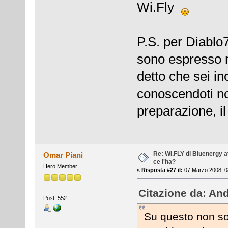
Wi.Fly
P.S. per Diablo7
sono espresso 
detto che sei i
conoscendoti no
preparazione, i
Re: WI.FLY di Bluenergy at
Omar Piani
ce l'ha?
Hero Member
«
Risposta #27 il:
07 Marzo 2008, 0
Citazione da: And
Post: 552
Su questo non so