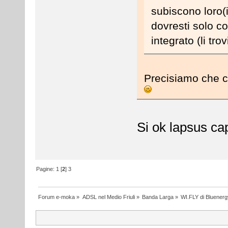
subiscono loro(i
dovresti solo c
integrato (li tro
Precisiamo che ci
Si ok lapsus cap
Pagine:
1
[
2
]
3
Forum e-moka
»
ADSL nel Medio Friuli
»
Banda Larga
»
WI.FLY di Bluenergy