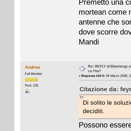
Premetto una cos
mortean come ma
antenne che sono
dove scorre dov
Mandi
Re: WI.FLY di Bluenergy at
Andrea
ce l'ha?
Full Member
«
Risposta #24 il:
06 Marzo 2008, 2
Post: 235
Citazione da: fe
Di solito le solu
deciditi.
Possono essere