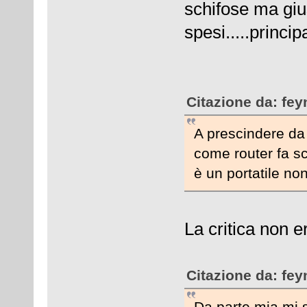
schifose ma gius
spesi.....princi
Citazione da: fe
A prescindere da 
come router fa sc
è un portatile non
La critica non e
Citazione da: fe
Da parte mia mi s